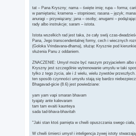
tat – Pana Kryszny; nama – święte imię; rupa – forma; cari
w pamiętaniu; kramena – stopniowo; rasana – język; manasi 
anuragi – przywiązany; jana – osoby; anugami – podążając
rady albo instrukcje; saram – istota.
Istota wszelkich rad jest taka, że cały swój czas-dwadzie
Pana, Jego transcendentalnej formy, cech i wiecznych roz
(Goloka Vrindavana-dhama), służąc Krysznie pod kierunki
służenia Panu z oddaniem.
ZNACZENIE: Umysł może być naszym przyjacielem albo wr
Kryszny jest szczególnie wytrenowanie umysłu w taki spos
tylko z tego życia, ale i ź wielu, wielu żywotów przeszł
ten sposób czynności umysłu stają się bardzo niebezpiec
Bhagavad-gicie (8.6) jest powiedziane:
yam yam vapi smaran bhavam
tyajaty ante kalevaram
tam tam evaiti kaunteya
sada tad-bhava-bhavitah
"Jaki stan ktoś pamięta w chwili opuszczania swego ciała, 
W chwili śmierci umysł i inteligencja żywej istoty stwarz