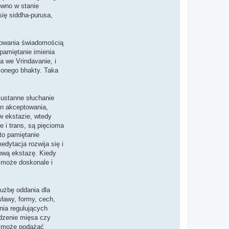
ówno w stanie
się siddha-purusa,
esowania świadomością
pamiętanie imienia
a we Vrindavanie, i
zonego bhakty. Taka
ustanne słuchanie
an akceptowania,
w ekstazie, wtedy
 i trans, są pięcioma
to pamiętanie
dytacja rozwija się i
hową ekstazę. Kiedy
s może doskonale i
łużbę oddania dla
ławy, formy, cech,
nia regulujących
edzenie mięsa czy
ie może podążać