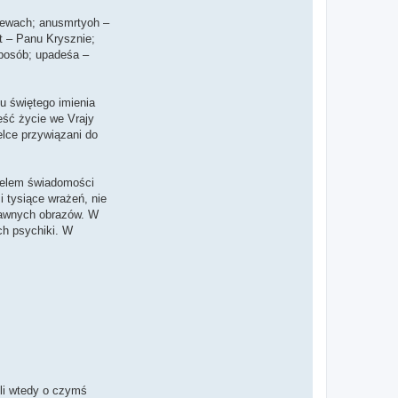
śpiewach; anusmrtyoh –
at – Panu Krysznie;
sposób; upadeśa –
iu świętego imienia
eść życie we Vrajy
lce przywiązani do
Celem świadomości
 tysiące wrażeń, nie
stawnych obrazów. W
ch psychiki. W
śli wtedy o czymś