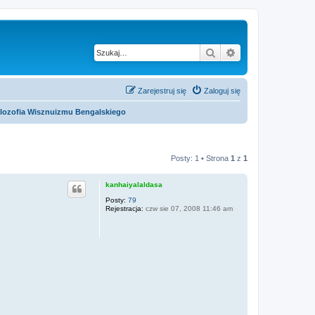
Szukaj
Wyszukiwanie z
Zarejestruj się
Zaloguj się
filozofia Wisznuizmu Bengalskiego
Posty: 1 • Strona
1
z
1
kanhaiyalaldasa
Posty:
79
Rejestracja:
czw sie 07, 2008 11:46 am