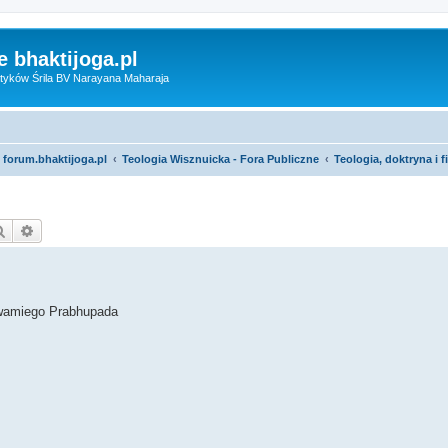
 bhaktijoga.pl
tyków Śrila BV Narayana Maharaja
 forum.bhaktijoga.pl
Teologia Wisznuicka - Fora Publiczne
Teologia, doktryna i 
Szukaj
Wyszukiwanie zaawansowane
 Swamiego Prabhupada