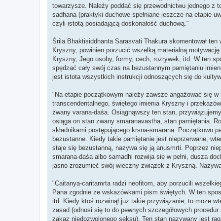
towarzysze. Należy poddać się przewodnictwu jednego z t
sadhana (praktyki duchowe spełniane jeszcze na etapie uwar
czyli istotą posiadającą doskonałość duchową."
Śrila Bhaktisiddhanta Sarasvati Thakura skomentował ten 
Kryszny, powinien porzucić wszelką materialną motywację 
Kryszny, Jego osoby, formy, cech, rozrywek, itd. W ten s
spędzać cały swój czas na bezustannym pamiętaniu imieni
jest istota wszystkich instrukcji odnoszących się do kulty
"Na etapie początkowym należy zawsze angażować się w k
transcendentalnego, świętego imienia Kryszny i przekazów
zwany varana-daśa. Osiągnąwszy ten stan, przywiązujemy 
osiąga on stan zwany smaranavastha, stan pamiętania. Roz
składnikami postępującego krsna-smarana. Początkowo pam
bezustanne. Kiedy takie pamiętanie jest nieprzerwane, wte
staje się bezustanną, nazywa się ją anusmrti. Poprzez nie
smarana-daśa albo samadhi rozwija się w pełni, dusza doc
jasno zrozumieć swój wieczny związek z Kryszną. Nazywa 
"Caitanya-caritamrta radzi neofitom, aby porzucili wszelki
Pana zgodnie ze wskazówkami pism świętych. W ten sposób
itd. Kiedy ktoś rozwinął już takie przywiązanie, to może
zasad (odnosi się to do pewnych szczegółowych procedur i
zakaz niedozwolonego seksu). Ten stan nazywany jest raga