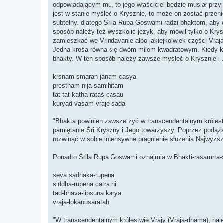
odpowiadającym mu, to jego właściciel będzie musiał przyją
jest w stanie myśleć o Krysznie, to może on zostać przen
subtelny. dlatego Śrila Rupa Goswami radzi bhaktom, aby 
sposób należy też wyszkolić język, aby mówił tylko o Krys
zamieszkać we Vrindavanie albo jakiejkolwiek części Vraja
Jedna krośa równa się dwóm milom kwadratowym. Kiedy kt
bhakty. W ten sposób należy zawsze myśleć o Krysznie i J
krsnam smaran janam casya
prestham nija-samihitam
tat-tat-katha-rataś casau
kuryad vasam vraje sada
"Bhakta powinien zawsze żyć w transcendentalnym króle
pamiętanie Śri Kryszny i Jego towarzyszy. Poprzez podąż
rozwinąć w sobie intensywne pragnienie służenia Najwy
Ponadto Śrila Rupa Goswami oznajmia w Bhakti-rasamrta-s
seva sadhaka-rupena
siddha-rupena catra hi
tad-bhava-lipsuna karya
vraja-lokanusaratah
"W transcendentalnym królestwie Vrajy (Vraja-dhama), na