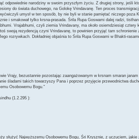
ć odpowiednie narodziny w swoim przyszłym życiu. Z drugiej strony, jeśli kto
iesiony do świata duchowego, na Golokę Vrindavanę. Ten proces transmigracji
wyćwiczyli umysł w ten sposób, by nie byli w stanie pamiętać niczego poza
znie i smakował tylko krsna-prasada. Śrila Rupa Goswami dalej radzi, tisthan
bhumi. Vrajabhumi, czyli ziemia Vrindavany, ma około osiemdziesiąt cztery k
oś swoją rezydencją czyni Vrindavanę, to powinien przyjąć tam schronieni
ego rozrywkach. Dokładniej objaśnia to Śrila Rupa Goswami w Bhakti-rasamrt
stwie Vrajy, bezustannie pozostając zaangażowanym w krsnam smaran janam
anie śladami takich towarzyszy Pana i poprzez przyjęcie przewodnictwa du
ższemu Osobowemu Bogu."
indhu (1.2.295 ):
leży służyć Najwyższemu Osobowemu Bogu, Śri Krysznie, z uczuciem, jakie ż