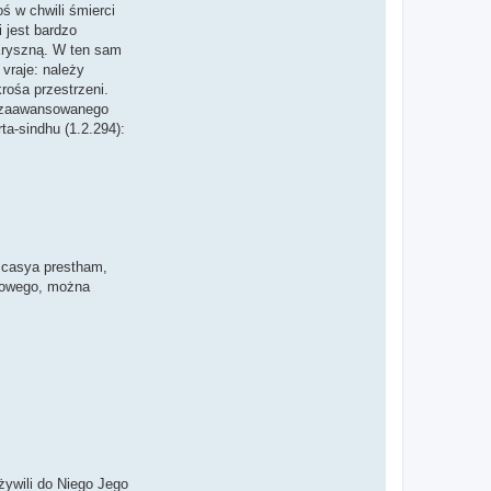
ś w chwili śmierci
 jest bardzo
 Kryszną. W ten sam
 vraje: należy
rośa przestrzeni.
e zaawansowanego
a-sindhu (1.2.294):
 casya prestham,
chowego, można
ywili do Niego Jego