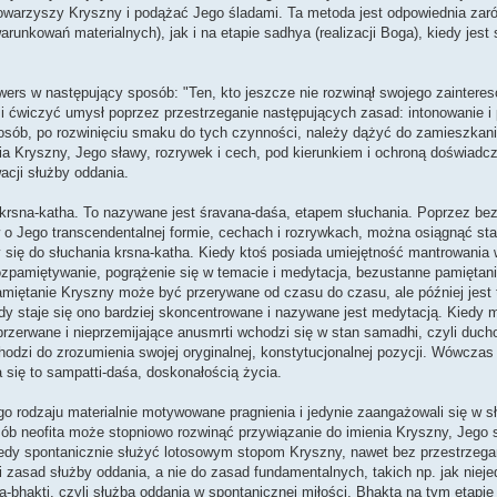
owarzyszy Kryszny i podążać Jego śladami. Ta metoda jest odpowiednia zar
unkowań materialnych), jak i na etapie sadhya (realizacji Boga), kiedy jest 
wers w następujący sposób: "Ten, kto jeszcze nie rozwinął swojego zainter
i ćwiczyć umysł poprzez przestrzeganie następujących zasad: intonowanie i 
posób, po rozwinięciu smaku do tych czynności, należy dążyć do zamieszkani
a Kryszny, Jego sławy, rozrywek i cech, pod kierunkiem i ochroną doświadc
wacji służby oddania.
rsna-katha. To nazywane jest śravana-daśa, etapem słuchania. Poprzez bez
 o Jego transcendentalnej formie, cechach i rozrywkach, można osiągnąć st
się do słuchania krsna-katha. Kiedy ktoś posiada umiejętność mantrowania 
pamiętywanie, pogrążenie się w temacie i medytacja, bezustanne pamiętanie
iętanie Kryszny może być przerywane od czasu do czasu, ale później jest 
dy staje się ono bardziej skoncentrowane i nazywane jest medytacją. Kiedy me
przerwane i nieprzemijające anusmrti wchodzi się w stan samadhi, czyli duc
hodzi do zrozumienia swojej oryginalnej, konstytucjonalnej pozycji. Wówcza
się to sampatti-daśa, doskonałością życia.
ego rodzaju materialnie motywowane pragnienia i jedynie zaangażowali się w s
 neofita może stopniowo rozwinąć przywiązanie do imienia Kryszny, Jego s
 wtedy spontanicznie służyć lotosowym stopom Kryszny, nawet bez przestrzega
 zasad służby oddania, a nie do zasad fundamentalnych, takich np. jak niej
-bhakti, czyli służbą oddania w spontanicznej miłości. Bhakta na tym etap