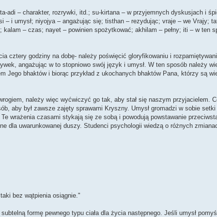
ta-adi – charakter, rozrywki, itd.; su-kirtana – w przyjemnych dyskusjach i 
– i umysł; niyojya – angażując się; tisthan – rezydując; vraje – we Vrajy; t
; kalam – czas; nayet – powinien spożytkować; akhilam – pełny; iti – w ten 
ścia cztery godziny na dobę- należy poświęcić gloryfikowaniu i rozpamiętywan
rywek, angażując w to stopniowo swój język i umysł. W ten sposób należy wi
em Jego bhaktów i biorąc przykład z ukochanych bhaktów Pana, którzy są wie
ogiem, należy więc wyćwiczyć go tak, aby stał się naszym przyjacielem. 
ób, aby był zawsze zajęty sprawami Kryszny. Umysł gromadzi w sobie setki i
ych. Te wrażenia czasami stykają się ze sobą i powodują powstawanie przeciw
zne dla uwarunkowanej duszy. Studenci psychologii wiedzą o różnych zmiana
taki bez wątpienia osiągnie."
ają subtelną formę pewnego typu ciała dla życia następnego. Jeśli umysł pomy