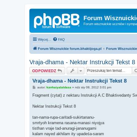
Forum Wisznuickie
Forum wisznuickie uczniów i sympa
Więcej…
FAQ
Forum Wisznuickie forum.bhaktijoga.pl
Forum Wisznuickie
Vraja-dhama - Nektar Instrukcji Tekst 8
ODPOWIEDZ
Vraja-dhama - Nektar Instrukcji Tekst 8
P
autor:
kanhaiyalaldasa
»
ndz sty 08, 2012 3:01 pm
o
s
Fragment (cytat) z nektaru Instrukcji A.C Bhaktivedanty
t
Nektar Instrukcji Tekst 8
tan-nama-rupa-caritadi-sukirtananu-
smrtyoh kramena rasana-manasi niyojya
tisthan vraje tad-anuragi-jananugami
kalam nayed akhilam ity upadeśa-saram