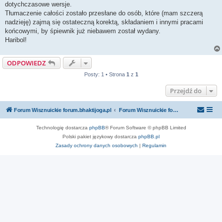
dotychczasowe wersje.
Tłumaczenie całości zostało przesłane do osób, które (mam szczerą
nadzieję) zajmą się ostateczną korektą, składaniem i innymi pracami
końcowymi, by śpiewnik już niebawem został wydany.
Haribol!
ODPOWIEDZ
Posty: 1 • Strona
1
z
1
Przejdź do
Forum Wisznuickie forum.bhaktijoga.pl
Forum Wisznuickie forum.bhaktijoga.pl
Technologię dostarcza
phpBB
® Forum Software © phpBB Limited
Polski pakiet językowy dostarcza
phpBB.pl
Zasady ochrony danych osobowych
|
Regulamin