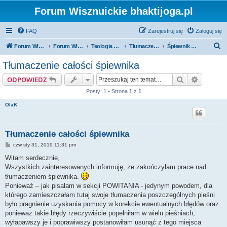
Forum Wisznuickie bhaktijoga.pl
FAQ
Zarejestruj się
Zaloguj się
S
Forum Wisznuickie forum.bhaktijoga.pl
Forum Wisznuickie forum.bhaktijoga.pl
Teologia Wisznuicka - Fora Publiczne
Tłumaczenia
Śpiewnik Śri Gaudiya Giti-Guccha
z
Tłumaczenie całości śpiewnika
u
Szukaj
Wyszuki
ODPOWIEDZ
k
Posty: 1 • Strona
1
z
1
a
OlaK
j
Tłumaczenie całości śpiewnika
P
czw sty 31, 2019 11:31 pm
o
s
Witam serdecznie,
t
Wszystkich zainteresowanych informuję, że zakończyłam prace nad
tłumaczeniem śpiewnika.
Ponieważ – jak pisałam w sekcji POWITANIA - jedynym powodem, dla
którego zamieszczałam tutaj swoje tłumaczenia poszczególnych pieśni
było pragnienie uzyskania pomocy w korekcie ewentualnych błędów oraz
ponieważ takie błędy rzeczywiście popełniłam w wielu pieśniach,
wyłapawszy je i poprawiwszy postanowiłam usunąć z tego miejsca