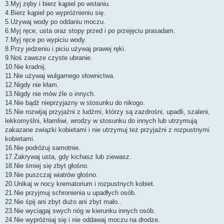
3.Myj zęby i bierz kąpiel po wstaniu.
4.Bierz kąpiel po wypróżnieniu się.
5.Używaj wody po oddaniu moczu.
6.Myj ręce, usta oraz stopy przed i po przejęciu prasadam.
7.Myj ręce po wypiciu wody.
8.Przy jedzeniu i piciu używaj prawej ręki.
9.Noś zawsze czyste ubranie.
10.Nie kradnij.
11.Nie używaj wulgarnego słownictwa.
12.Nigdy nie kłam.
13.Nigdy nie mów źle o innych.
14.Nie bądź nieprzyjazny w stosunku do nikogo.
15.Nie rozwijaj przyjaźni z ludźmi, którzy są zazdrośni, upadli, szaleni,
lekkomyślni, kłamliwi, wrodzy w stosunku do innych lub utrzymują
zakazane związki kobietami i nie utrzymuj też przyjaźni z rozpustnymi
kobietami.
16.Nie podróżuj samotnie.
17.Zakrywaj usta, gdy kichasz lub ziewasz.
18.Nie śmiej się zbyt głośno.
19.Nie puszczaj wiatrów głośno.
20.Unikaj w nocy krematorium i rozpustnych kobiet.
21.Nie przyjmuj schronienia u upadłych osób.
22.Nie śpij ani zbyt dużo ani zbyt mało..
23.Nie wyciągaj swych nóg w kierunku innych osób.
24.Nie wypróżniaj się i nie oddawaj moczu na drodze.