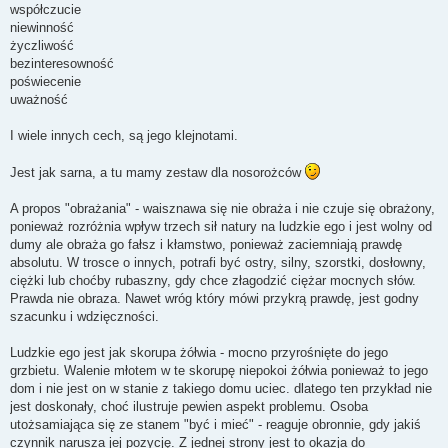
współczucie
niewinność
życzliwość
bezinteresowność
poświecenie
uważność
I wiele innych cech, są jego klejnotami.
Jest jak sarna, a tu mamy zestaw dla nosorożców
A propos "obrażania" - waisznawa się nie obraża i nie czuje się obrażony,
ponieważ rozróżnia wpływ trzech sił natury na ludzkie ego i jest wolny od
dumy ale obraża go fałsz i kłamstwo, ponieważ zaciemniają prawdę
absolutu. W trosce o innych, potrafi być ostry, silny, szorstki, dosłowny,
ciężki lub choćby rubaszny, gdy chce złagodzić ciężar mocnych słów.
Prawda nie obraza. Nawet wróg który mówi przykrą prawdę, jest godny
szacunku i wdzięczności.
Ludzkie ego jest jak skorupa żółwia - mocno przyrośnięte do jego
grzbietu. Walenie młotem w te skorupę niepokoi żółwia ponieważ to jego
dom i nie jest on w stanie z takiego domu uciec. dlatego ten przykład nie
jest doskonały, choć ilustruje pewien aspekt problemu. Osoba
utożsamiająca się ze stanem "być i mieć" - reaguje obronnie, gdy jakiś
czynnik narusza jej pozycję. Z jednej strony jest to okazja do