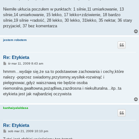
Niemiłe ukłucia poczułem w punktach: 1 silnie,11 umiarkowanie, 13
silnie,14 umiarkowanie, 15 lekko, 17 lekko+zdziwienie, 18 bardzo
silnie,19 silnie +radość, 28 lekko, 30 lekko, 31lekko, 35 nektar, 36 stary
przyjaciel, 37 bez komentarza
jestem robotem
Re: Etykieta
P
śr mar 11, 2009 8:43 am
o
s
hmmm...wydaje się,że sa to podstawowe zachowania i cechy,które
t
nalezy -poprzez swiadomy,przytomny,wysiłek-rozwinąć i
pielęgnowac,gdyż waisznawą nie będzie osoba
niemoralna,gwałtowna,pożądliwa,zazdrosna i niekulturalna...itp..ta
etykieta jest jak najbardziej oczywista
kanhaiyalaldasa
Re: Etykieta
P
sob mar 21, 2009 10:10 pm
o
s