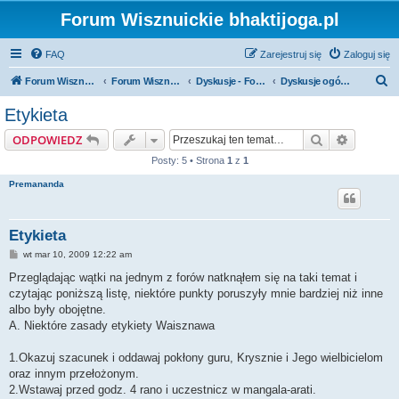
Forum Wisznuickie bhaktijoga.pl
FAQ
Zarejestruj się
Zaloguj się
S
Forum Wisznuickie forum.bhaktijoga.pl
Forum Wisznuickie forum.bhaktijoga.pl
Dyskusje - Fora Publiczne
Dyskusje ogólne na różne tematy
z
Etykieta
u
Szukaj
Wyszuki
ODPOWIEDZ
k
Posty: 5 • Strona
1
z
1
a
Premananda
j
Etykieta
P
wt mar 10, 2009 12:22 am
o
s
Przeglądając wątki na jednym z forów natknąłem się na taki temat i
t
czytając poniższą listę, niektóre punkty poruszyły mnie bardziej niż inne
albo były obojętne.
A. Niektóre zasady etykiety Waisznawa
1.Okazuj szacunek i oddawaj pokłony guru, Krysznie i Jego wielbicielom
oraz innym przełożonym.
2.Wstawaj przed godz. 4 rano i uczestnicz w mangala-arati.