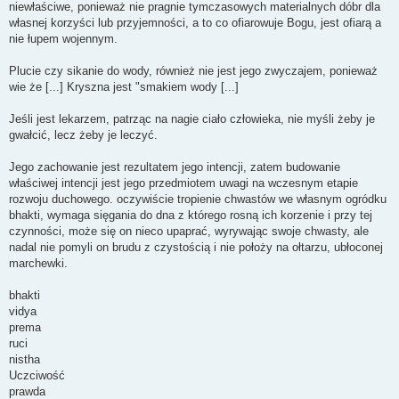
niewłaściwe, ponieważ nie pragnie tymczasowych materialnych dóbr dla
własnej korzyści lub przyjemności, a to co ofiarowuje Bogu, jest ofiarą a
nie łupem wojennym.
Plucie czy sikanie do wody, również nie jest jego zwyczajem, ponieważ
wie że [...] Kryszna jest "smakiem wody [...]
Jeśli jest lekarzem, patrząc na nagie ciało człowieka, nie myśli żeby je
gwałcić, lecz żeby je leczyć.
Jego zachowanie jest rezultatem jego intencji, zatem budowanie
właściwej intencji jest jego przedmiotem uwagi na wczesnym etapie
rozwoju duchowego. oczywiście tropienie chwastów we własnym ogródku
bhakti, wymaga sięgania do dna z którego rosną ich korzenie i przy tej
czynności, może się on nieco upaprać, wyrywając swoje chwasty, ale
nadal nie pomyli on brudu z czystością i nie położy na ołtarzu, ubłoconej
marchewki.
bhakti
vidya
prema
ruci
nistha
Uczciwość
prawda