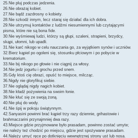
25.Nie pluj podczas jedzenia.
26.Nie obrażaj kobiet.
27.Nie bądź zazdrosny o kobiety.
28.Nie szkodź innym, lecz staraj się działać dla ich dobra.
29.Nie utrzymuj kontaktów z ludźmi niesumiennymi lub czytającymi
pisma, które nie są bona fide.
30.Nie wyśmiewaj ludzi, którzy są głupi, szaleni, strapieni, brzydcy,
skąpi, ułomni, lub upadli.
31.Nie karć nikogo w celu nauczania go, za wyjątkiem synów i uczniów.
32.Bierz kąpiel po ogoleni się, stosunku płciowym i po pobycie w
krematorium.
33.Nie bij nikogo po głowie i nie ciągnij za włosy.
34.Nie jedz jogurtu i grochu przed snem.
35.Gdy ktoś cię obrazi, opuść to miejsce, milcząc.
36.Nigdy nie gloryfikuj siebie.
37.Nie oglądaj nigdy nagich kobiet.
38.Nie kładź pożywienia na swoim łonie.
39.Nie kłuć się ze swoją żoną.
40.Nie pluj do wody.
41.Nie śpij w pokoju świątynnym.
42.Sanyasini powinni brać kąpiel trzy razy dziennie, grihastowie i
brahmaczarini przynajmniej dwa razy.
43.Miejsce gdzie przyjmowane było prasadam, powinno zostać umyte;
nie należy też chodzić po miejscu, gdzie jest spożywane prasadam.
44.Należy umyć ręce po dotknięciu wewnętrznej strony ust lub nosa.