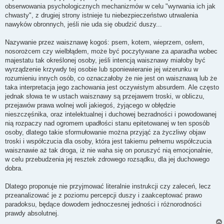
obserwowania psychologicznych mechanizmów w celu "wyrwania ich jak
chwasty", z drugiej strony istnieje tu niebezpieczeństwo utrwalenia
nawyków obronnych, jeśli nie uda się obudzić duszy...
Nazywanie przez waisznawę kogoś: psem, kotem, wieprzem, osłem,
nosorożcem czy wielbłądem, może być poczytywane za
aparadha
wobec
majestatu tak określonej osoby, jeśli intencją waisznawy miałoby być
wyrządzenie krzywdy tej osobie lub sponiewieranie jej wizerunku w
rozumieniu innych osób, co oznaczałoby że nie jest on waisznawą lub że
taka interpretacja jego zachowania jest oczywistym absurdem. Ale często
jednak słowa te w ustach waisznawy są przejawem troski, w obliczu,
przejawów prawa wolnej woli jakiegoś, żyjącego w obłędzie
nieszczęśnika, oraz intelektualnej i duchowej bezradności i powodowanej
nią rozpaczy nad ogromem upadłości stanu epitetowanej w ten sposób
osoby, dlatego takie sformułowanie można przyjąć za życzliwy objaw
troski i współczucia dla osoby, która jest takiemu pełnemu współczucia
waisznawie aż tak droga, iż nie waha się on poruszyć nią emocjonalnie,
w celu przebudzenia jej resztek zdrowego rozsądku, dla jej duchowego
dobra.
Dlatego proponuje nie przyjmować literalnie instrukcji czy zaleceń, lecz
przeanalizować je z poziomu percepcji duszy i zaakceptować prawo
paradoksu, będące dowodem jednoczesnej jedności i różnorodności
prawdy absolutnej.