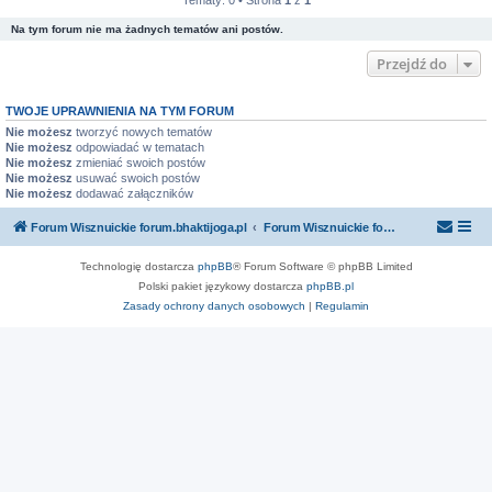
Tematy: 0 • Strona
1
z
1
Na tym forum nie ma żadnych tematów ani postów.
Przejdź do
TWOJE UPRAWNIENIA NA TYM FORUM
Nie możesz
tworzyć nowych tematów
Nie możesz
odpowiadać w tematach
Nie możesz
zmieniać swoich postów
Nie możesz
usuwać swoich postów
Nie możesz
dodawać załączników
Forum Wisznuickie forum.bhaktijoga.pl
Forum Wisznuickie forum.bhaktijoga.pl
Technologię dostarcza
phpBB
® Forum Software © phpBB Limited
Polski pakiet językowy dostarcza
phpBB.pl
Zasady ochrony danych osobowych
|
Regulamin