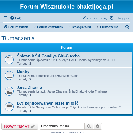
Forum Wisznuickie bhaktijoga.pl
FAQ
Zarejestruj się
Zaloguj się
S
Forum Wisznuickie forum.bhaktijoga.pl
Forum Wisznuickie forum.bhaktijoga.pl
Teologia Wisznuicka - Fora Publiczne
Tłumaczenia
z
Tłumaczenia
u
Forum
k
a
Śpiewnik Śri Gaudiya Giti-Guccha
Tłumaczenia śpiewnika Śri Gaudiya Giti-Guccha wydanego w 2011 r.
j
Tematy:
1
Mantry
Tłumaczenia i interpretacje znanych mantr
Tematy:
2
Jaiva Dharma
Tłumaczenie książki Jaiva Dharma Śrila Bhaktivinoda Thakura
Tematy:
1
Być kontrolowanym przez miłość
Booklet Śrila Narayama Maharaja pt: "Być kontrolowanym przez miłość"
Tematy:
1
Szukaj
Wyszukiwanie z
NOWY TEMAT