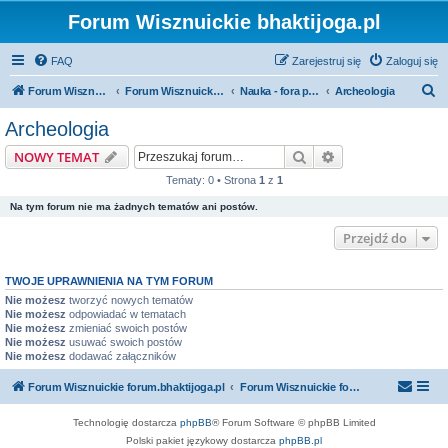
Forum Wisznuickie bhaktijoga.pl
FAQ
Zarejestruj się
Zaloguj się
S
Forum Wisznuickie forum.bhaktijoga.pl
Forum Wisznuickie forum.bhaktijoga.pl
Nauka - fora publiczne
Archeologia
z
Archeologia
u
Szukaj
Wyszukiwanie z
NOWY TEMAT
k
Tematy: 0 • Strona
1
z
1
a
Na tym forum nie ma żadnych tematów ani postów.
j
Przejdź do
TWOJE UPRAWNIENIA NA TYM FORUM
Nie możesz
tworzyć nowych tematów
Nie możesz
odpowiadać w tematach
Nie możesz
zmieniać swoich postów
Nie możesz
usuwać swoich postów
Nie możesz
dodawać załączników
Forum Wisznuickie forum.bhaktijoga.pl
Forum Wisznuickie forum.bhaktijoga.pl
Technologię dostarcza
phpBB
® Forum Software © phpBB Limited
Polski pakiet językowy dostarcza
phpBB.pl