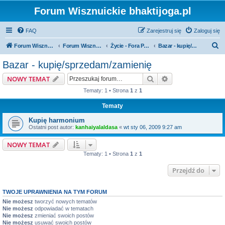
Forum Wisznuickie bhaktijoga.pl
FAQ
Zarejestruj się
Zaloguj się
S
Forum Wisznuickie forum.bhaktijoga.pl
Forum Wisznuickie forum.bhaktijoga.pl
Życie - Fora Publiczne
Bazar - kupię/sprzedam/zamienię
z
Bazar - kupię/sprzedam/zamienię
u
Szukaj
Wyszukiwanie z
NOWY TEMAT
k
Tematy: 1 • Strona
1
z
1
a
Tematy
j
Kupię harmonium
Ostatni post autor:
kanhaiyalaldasa
«
wt sty 06, 2009 9:27 am
NOWY TEMAT
Tematy: 1 • Strona
1
z
1
Przejdź do
TWOJE UPRAWNIENIA NA TYM FORUM
Nie możesz
tworzyć nowych tematów
Nie możesz
odpowiadać w tematach
Nie możesz
zmieniać swoich postów
Nie możesz
usuwać swoich postów