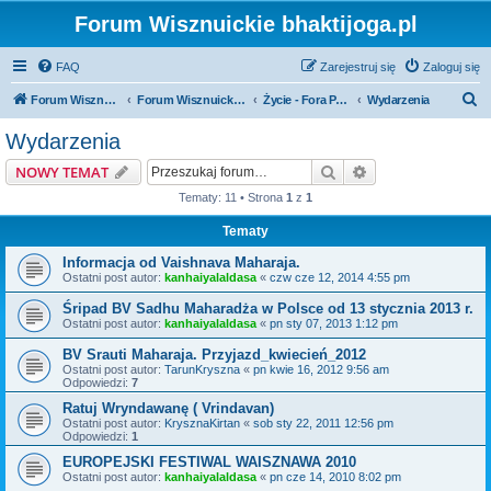
Forum Wisznuickie bhaktijoga.pl
FAQ
Zarejestruj się
Zaloguj się
S
Forum Wisznuickie forum.bhaktijoga.pl
Forum Wisznuickie forum.bhaktijoga.pl
Życie - Fora Publiczne
Wydarzenia
z
Wydarzenia
u
Szukaj
Wyszukiwanie z
NOWY TEMAT
k
Tematy: 11 • Strona
1
z
1
a
Tematy
j
Informacja od Vaishnava Maharaja.
Ostatni post autor:
kanhaiyalaldasa
«
czw cze 12, 2014 4:55 pm
Śripad BV Sadhu Maharadża w Polsce od 13 stycznia 2013 r.
Ostatni post autor:
kanhaiyalaldasa
«
pn sty 07, 2013 1:12 pm
BV Srauti Maharaja. Przyjazd_kwiecień_2012
Ostatni post autor:
TarunKryszna
«
pn kwie 16, 2012 9:56 am
Odpowiedzi:
7
Ratuj Wryndawanę ( Vrindavan)
Ostatni post autor:
KrysznaKirtan
«
sob sty 22, 2011 12:56 pm
Odpowiedzi:
1
EUROPEJSKI FESTIWAL WAISZNAWA 2010
Ostatni post autor:
kanhaiyalaldasa
«
pn cze 14, 2010 8:02 pm