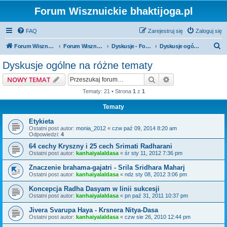
Forum Wisznuickie bhaktijoga.pl
FAQ
Zarejestruj się
Zaloguj się
S
Forum Wisznuickie forum.bhaktijoga.pl
Forum Wisznuickie forum.bhaktijoga.pl
Dyskusje - Fora Publiczne
Dyskusje ogólne na różne tematy
z
Dyskusje ogólne na różne tematy
u
Szukaj
Wyszukiwanie z
NOWY TEMAT
k
Tematy: 21 • Strona
1
z
1
a
Tematy
j
Etykieta
Ostatni post autor:
monia_2012
«
czw paź 09, 2014 8:20 am
Odpowiedzi:
4
64 cechy Kryszny i 25 cech Srimati Radharani
Ostatni post autor:
kanhaiyalaldasa
«
śr sty 11, 2012 7:36 pm
Znaczenie brahama-gajatri - Srila Sridhara Maharj
Ostatni post autor:
kanhaiyalaldasa
«
ndz sty 08, 2012 3:06 pm
Koncepcja Radha Dasyam w linii sukcesji
Ostatni post autor:
kanhaiyalaldasa
«
pn paź 31, 2011 10:37 pm
Jivera Svarupa Haya - Krsnera Nitya-Dasa
Ostatni post autor:
kanhaiyalaldasa
«
czw sie 26, 2010 12:44 pm