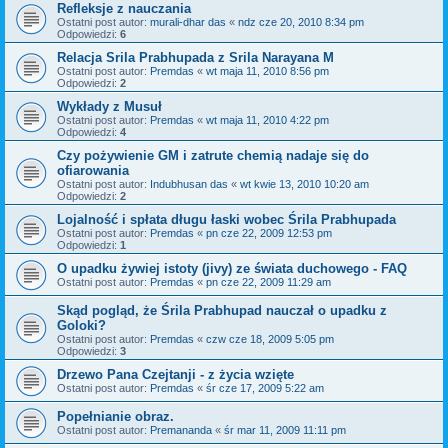
Refleksje z nauczania
Ostatni post autor:
murali-dhar das
«
ndz cze 20, 2010 8:34 pm
Odpowiedzi:
6
Relacja Srila Prabhupada z Srila Narayana M
Ostatni post autor:
Premdas
«
wt maja 11, 2010 8:56 pm
Odpowiedzi:
2
Wykłady z Musuł
Ostatni post autor:
Premdas
«
wt maja 11, 2010 4:22 pm
Odpowiedzi:
4
Czy pożywienie GM i zatrute chemią nadaje się do
ofiarowania
Ostatni post autor:
Indubhusan das
«
wt kwie 13, 2010 10:20 am
Odpowiedzi:
2
Lojalność i spłata długu łaski wobec Śrila Prabhupada
Ostatni post autor:
Premdas
«
pn cze 22, 2009 12:53 pm
Odpowiedzi:
1
O upadku żywiej istoty (jivy) ze świata duchowego - FAQ
Ostatni post autor:
Premdas
«
pn cze 22, 2009 11:29 am
Skąd pogląd, że Śrila Prabhupad nauczał o upadku z
Goloki?
Ostatni post autor:
Premdas
«
czw cze 18, 2009 5:05 pm
Odpowiedzi:
3
Drzewo Pana Czejtanji - z życia wzięte
Ostatni post autor:
Premdas
«
śr cze 17, 2009 5:22 am
Popełnianie obraz.
Ostatni post autor:
Premananda
«
śr mar 11, 2009 11:11 pm