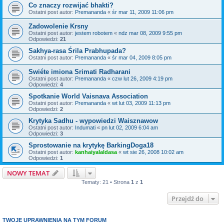
Co znaczy rozwijać bhakti?
Ostatni post autor:
Premananda
«
śr mar 11, 2009 11:06 pm
Zadowolenie Krsny
Ostatni post autor:
jestem robotem
«
ndz mar 08, 2009 9:55 pm
Odpowiedzi:
21
Sakhya-rasa Śrila Prabhupada?
Ostatni post autor:
Premananda
«
śr mar 04, 2009 8:05 pm
Swiéte imiona Srimati Radharani
Ostatni post autor:
Premananda
«
czw lut 26, 2009 4:19 pm
Odpowiedzi:
4
Spotkanie World Vaisnava Association
Ostatni post autor:
Premananda
«
wt lut 03, 2009 11:13 pm
Odpowiedzi:
2
Krytyka Sadhu - wypowiedzi Waisznawow
Ostatni post autor:
Indumati
«
pn lut 02, 2009 6:04 am
Odpowiedzi:
3
Sprostowanie na krytykę BarkingDoga18
Ostatni post autor:
kanhaiyalaldasa
«
wt sie 26, 2008 10:02 am
Odpowiedzi:
1
NOWY TEMAT
Tematy: 21 • Strona
1
z
1
Przejdź do
TWOJE UPRAWNIENIA NA TYM FORUM