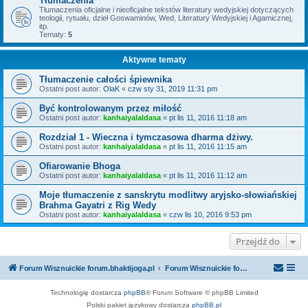
Tłumaczenia
Tłumaczenia oficjalne i nieoficjalne tekstów literatury wedyjskiej dotyczących
teologii, rytuału, dzieł Goswaminów, Wed, Literatury Wedyjskiej i Agamicznej,
itp.
Tematy:
5
Aktywne tematy
Tłumaczenie całości śpiewnika
Ostatni post autor:
OlaK
«
czw sty 31, 2019 11:31 pm
Być kontrolowanym przez miłość
Ostatni post autor:
kanhaiyalaldasa
«
pt lis 11, 2016 11:18 am
Rozdział 1 - Wieczna i tymczasowa dharma dżiwy.
Ostatni post autor:
kanhaiyalaldasa
«
pt lis 11, 2016 11:15 am
Ofiarowanie Bhoga
Ostatni post autor:
kanhaiyalaldasa
«
pt lis 11, 2016 11:12 am
Moje tłumaczenie z sanskrytu modlitwy aryjsko-słowiańskiej
Brahma Gayatri z Rig Wedy
Ostatni post autor:
kanhaiyalaldasa
«
czw lis 10, 2016 9:53 pm
Przejdź do
Forum Wisznuickie forum.bhaktijoga.pl
Forum Wisznuickie forum.bhaktijoga.pl
Technologię dostarcza
phpBB
® Forum Software © phpBB Limited
Polski pakiet językowy dostarcza
phpBB.pl