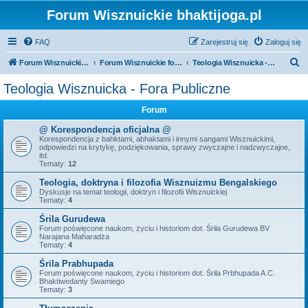
Forum Wisznuickie bhaktijoga.pl
FAQ
Zarejestruj się
Zaloguj się
S
Forum Wisznuickie forum.bhaktijoga.pl
Forum Wisznuickie forum.bhaktijoga.pl
Teologia Wisznuicka - Fora Publiczne
z
Teologia Wisznuicka - Fora Publiczne
u
Forum
k
a
@ Korespondencja oficjalna @
Korespondencja z bahktami, abhaktami i innymi sangami Wisznuickimi,
j
odpowiedzi na krytykę, podziękowania, sprawy zwyczajne i nadzwyczajne,
itd.
Tematy:
12
Teologia, doktryna i filozofia Wisznuizmu Bengalskiego
Dyskusje na temat teologii, doktryn i filozofii Wisznuickiej
Tematy:
4
Śrila Gurudewa
Forum poświęcone naukom, życiu i historiom dot. Śrila Gurudewa BV
Narajana Maharadża
Tematy:
4
Śrila Prabhupada
Forum poświęcone naukom, życiu i historiom dot. Śrila Prbhupada A.C.
Bhaktiwedanty Swamiego
Tematy:
3