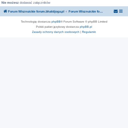
Nie możesz
dodawać załączników
Forum Wisznuickie forum.bhaktijoga.pl
Forum Wisznuickie forum.bhaktijoga.pl
Technologię dostarcza
phpBB
® Forum Software © phpBB Limited
Polski pakiet językowy dostarcza
phpBB.pl
Zasady ochrony danych osobowych
|
Regulamin