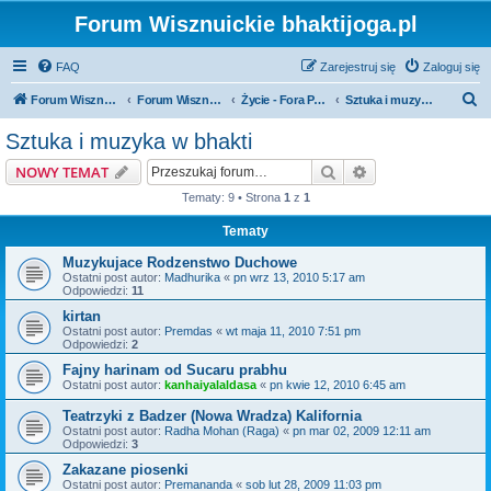
Forum Wisznuickie bhaktijoga.pl
FAQ
Zarejestruj się
Zaloguj się
S
Forum Wisznuickie forum.bhaktijoga.pl
Forum Wisznuickie forum.bhaktijoga.pl
Życie - Fora Publiczne
Sztuka i muzyka w bhakti
z
Sztuka i muzyka w bhakti
u
Szukaj
Wyszukiwanie z
NOWY TEMAT
k
Tematy: 9 • Strona
1
z
1
a
Tematy
j
Muzykujace Rodzenstwo Duchowe
Ostatni post autor:
Madhurika
«
pn wrz 13, 2010 5:17 am
Odpowiedzi:
11
kirtan
Ostatni post autor:
Premdas
«
wt maja 11, 2010 7:51 pm
Odpowiedzi:
2
Fajny harinam od Sucaru prabhu
Ostatni post autor:
kanhaiyalaldasa
«
pn kwie 12, 2010 6:45 am
Teatrzyki z Badzer (Nowa Wradza) Kalifornia
Ostatni post autor:
Radha Mohan (Raga)
«
pn mar 02, 2009 12:11 am
Odpowiedzi:
3
Zakazane piosenki
Ostatni post autor:
Premananda
«
sob lut 28, 2009 11:03 pm