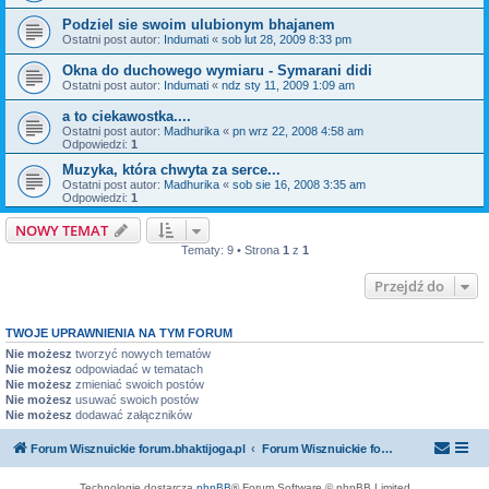
Podziel sie swoim ulubionym bhajanem
Ostatni post autor:
Indumati
«
sob lut 28, 2009 8:33 pm
Okna do duchowego wymiaru - Symarani didi
Ostatni post autor:
Indumati
«
ndz sty 11, 2009 1:09 am
a to ciekawostka....
Ostatni post autor:
Madhurika
«
pn wrz 22, 2008 4:58 am
Odpowiedzi:
1
Muzyka, która chwyta za serce...
Ostatni post autor:
Madhurika
«
sob sie 16, 2008 3:35 am
Odpowiedzi:
1
NOWY TEMAT
Tematy: 9 • Strona
1
z
1
Przejdź do
TWOJE UPRAWNIENIA NA TYM FORUM
Nie możesz
tworzyć nowych tematów
Nie możesz
odpowiadać w tematach
Nie możesz
zmieniać swoich postów
Nie możesz
usuwać swoich postów
Nie możesz
dodawać załączników
Forum Wisznuickie forum.bhaktijoga.pl
Forum Wisznuickie forum.bhaktijoga.pl
Technologię dostarcza
phpBB
® Forum Software © phpBB Limited