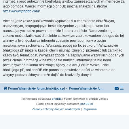
internet, a jego autorzy nie kontrolują tekstów zamieszczanych w internecie za
jego pomocą. Więcej informacji o phpBB można znaleźć na stronie
https://www.phpbb.com/
.
Akceptujesz zakaz publikowania wypowiedzi o charakterze obraźliwym,
oszczerczym, propagującym treści niezgodne z polskim prawem lub
naruszającym cudze prawa autorskie i dobra osobiste. Naruszenie tego
zakazu może skutkować dla ciebie całkowitym zablokowaniem dostępu do tej
witryny, a twój dostawca internetu zostanie powiadomiony o twoim
niewłaściwym zachowaniu. Wyrażasz zgodę na to, że „Forum Wisznuickie
bhaktijoga.pl” może w każdej chwili usunąć, zmienić, przenieść lub zamknąć
każdy twój temat, post. Wyrażasz zgodę na zapisywanie wszystkich podanych
przez ciebie informacji w naszej bazie danych. Informacje te nie będą
przekazywane nikomu bez twojej zgody, ale ani „Forum Wisznuickie
bhaktijoga.pl”, ani phpBB nie ponosi odpowiedzialności za włamania do
witryny, podczas których może dojść do kradzieży danych.
Forum Wisznuickie forum.bhaktijoga.pl
Forum Wisznuickie forum.bhaktijoga.pl
Technologię dostarcza
phpBB
® Forum Software © phpBB Limited
Polski pakiet językowy dostarcza
phpBB.pl
Zasady ochrony danych osobowych
|
Regulamin