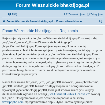
Forum Wisznuickie bhaktijoga.pl
FAQ
Zarejestruj się
Zaloguj się
S
Forum Wisznuickie forum.bhaktijoga.pl
Forum Wisznuickie forum.bhaktijoga.pl
z
Forum Wisznuickie bhaktijoga.pl - Regulamin
u
k
Rejestrując się na witrynie „Forum Wisznuickie bhaktijoga.pl”, zwanej dalej
„my”, ”nas”, „nasza”, „Forum Wisznuickie bhaktijoga.pl”,
a
„https://forum.bhaktijoga.pl”, akceptujesz wyszczególnione poniżej
j
postanowienia. Jeśli ich nie akceptujesz, opuść to miejsce, naciskając przycisk
„Nie akceptuję”. Administracja witryny „Forum Wisznuickie bhaktijoga.pl” ma
prawo w dowolnym czasie zmienić poniższe postanowienia, informując cię o
zmianach, niemniej wskazane jest, aby użytkownicy sami regularnie zaglądali
do tego regulaminu. Korzystanie z witryny „Forum Wisznuickie bhaktijoga.pl”
po zmianach regulaminu oznacza, że akceptujesz te zmiany ze wszelkimi
konsekwencjami prawnymi.
Nasze fora zwane też „one”, „ich”, „je”, „phpBB software”, „www.phpbb.com”,
„phpBB Limited”, „phpBB Teams” działają w oparciu o oprogramowanie
wykorzystujące technologię phpBB, która jest środowiskiem typu witryny
(bulletin board), wydane na licencji „
GNU General Public License v2
” zwanej
też „GPL”. Oprogramowanie jest dostępne do pobrania ze strony
www.phpbb.com
. Oprogramowanie phpBB tylko ułatwia dyskusje przez