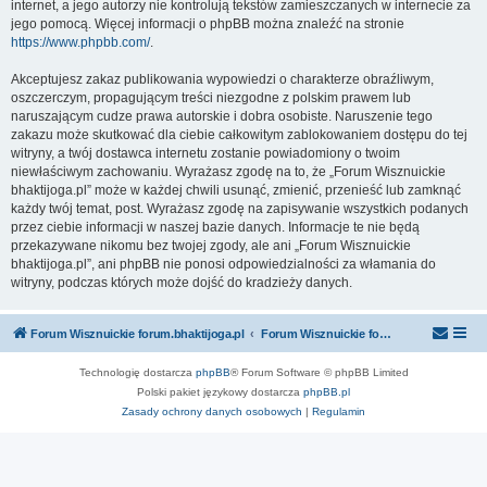
internet, a jego autorzy nie kontrolują tekstów zamieszczanych w internecie za
jego pomocą. Więcej informacji o phpBB można znaleźć na stronie
https://www.phpbb.com/
.
Akceptujesz zakaz publikowania wypowiedzi o charakterze obraźliwym,
oszczerczym, propagującym treści niezgodne z polskim prawem lub
naruszającym cudze prawa autorskie i dobra osobiste. Naruszenie tego
zakazu może skutkować dla ciebie całkowitym zablokowaniem dostępu do tej
witryny, a twój dostawca internetu zostanie powiadomiony o twoim
niewłaściwym zachowaniu. Wyrażasz zgodę na to, że „Forum Wisznuickie
bhaktijoga.pl” może w każdej chwili usunąć, zmienić, przenieść lub zamknąć
każdy twój temat, post. Wyrażasz zgodę na zapisywanie wszystkich podanych
przez ciebie informacji w naszej bazie danych. Informacje te nie będą
przekazywane nikomu bez twojej zgody, ale ani „Forum Wisznuickie
bhaktijoga.pl”, ani phpBB nie ponosi odpowiedzialności za włamania do
witryny, podczas których może dojść do kradzieży danych.
Forum Wisznuickie forum.bhaktijoga.pl
Forum Wisznuickie forum.bhaktijoga.pl
Technologię dostarcza
phpBB
® Forum Software © phpBB Limited
Polski pakiet językowy dostarcza
phpBB.pl
Zasady ochrony danych osobowych
|
Regulamin