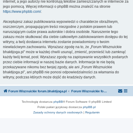
internet, a jego autorzy nie kontrolują tekstów zamieszczanych w internecie za
jego pomocą. Więcej informacji o phpBB można znaleźć na stronie
https://www.phpbb.com/
.
Akceptujesz zakaz publikowania wypowiedzi o charakterze obraźliwym,
oszczerczym, propagującym treści niezgodne z polskim prawem lub
naruszającym cudze prawa autorskie i dobra osobiste. Naruszenie tego
zakazu może skutkować dla ciebie całkowitym zablokowaniem dostępu do tej
witryny, a twój dostawca internetu zostanie powiadomiony o twoim
niewłaściwym zachowaniu. Wyrażasz zgodę na to, że „Forum Wisznuickie
bhaktijoga.pl” może w każdej chwili usunąć, zmienić, przenieść lub zamknąć
każdy twój temat, post. Wyrażasz zgodę na zapisywanie wszystkich podanych
przez ciebie informacji w naszej bazie danych. Informacje te nie będą
przekazywane nikomu bez twojej zgody, ale ani „Forum Wisznuickie
bhaktijoga.pl”, ani phpBB nie ponosi odpowiedzialności za włamania do
witryny, podczas których może dojść do kradzieży danych.
Forum Wisznuickie forum.bhaktijoga.pl
Forum Wisznuickie forum.bhaktijoga.pl
Technologię dostarcza
phpBB
® Forum Software © phpBB Limited
Polski pakiet językowy dostarcza
phpBB.pl
Zasady ochrony danych osobowych
|
Regulamin