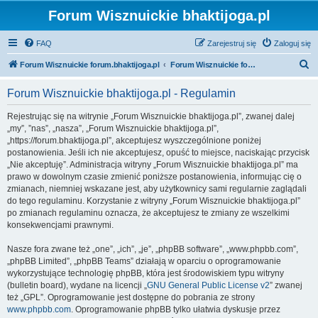
Forum Wisznuickie bhaktijoga.pl
FAQ
Zarejestruj się
Zaloguj się
S
Forum Wisznuickie forum.bhaktijoga.pl
Forum Wisznuickie forum.bhaktijoga.pl
z
Forum Wisznuickie bhaktijoga.pl - Regulamin
u
k
Rejestrując się na witrynie „Forum Wisznuickie bhaktijoga.pl”, zwanej dalej
„my”, ”nas”, „nasza”, „Forum Wisznuickie bhaktijoga.pl”,
a
„https://forum.bhaktijoga.pl”, akceptujesz wyszczególnione poniżej
j
postanowienia. Jeśli ich nie akceptujesz, opuść to miejsce, naciskając przycisk
„Nie akceptuję”. Administracja witryny „Forum Wisznuickie bhaktijoga.pl” ma
prawo w dowolnym czasie zmienić poniższe postanowienia, informując cię o
zmianach, niemniej wskazane jest, aby użytkownicy sami regularnie zaglądali
do tego regulaminu. Korzystanie z witryny „Forum Wisznuickie bhaktijoga.pl”
po zmianach regulaminu oznacza, że akceptujesz te zmiany ze wszelkimi
konsekwencjami prawnymi.
Nasze fora zwane też „one”, „ich”, „je”, „phpBB software”, „www.phpbb.com”,
„phpBB Limited”, „phpBB Teams” działają w oparciu o oprogramowanie
wykorzystujące technologię phpBB, która jest środowiskiem typu witryny
(bulletin board), wydane na licencji „
GNU General Public License v2
” zwanej
też „GPL”. Oprogramowanie jest dostępne do pobrania ze strony
www.phpbb.com
. Oprogramowanie phpBB tylko ułatwia dyskusje przez