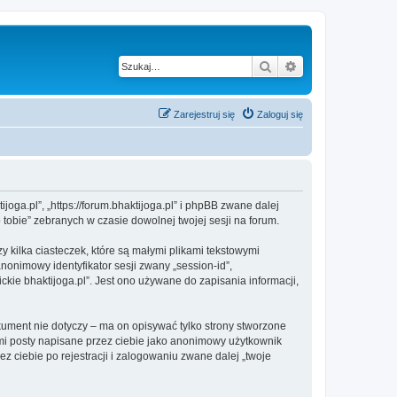
Szukaj
Wyszukiwanie z
Zarejestruj się
Zaloguj się
joga.pl”, „https://forum.bhaktijoga.pl” i phpBB zwane dalej
 tobie” zebranych w czasie dowolnej twojej sesji na forum.
 kilka ciasteczek, które są małymi plikami tekstowymi
nonimowy identyfikator sesji zwany „session-id”,
kie bhaktijoga.pl”. Jest ono używane do zapisania informacji,
ument nie dotyczy – ma on opisywać tylko strony stworzone
mi posty napisane przez ciebie jako anonimowy użytkownik
z ciebie po rejestracji i zalogowaniu zwane dalej „twoje