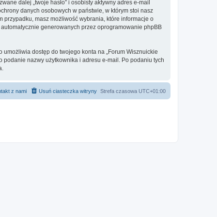
ane dalej „twoje hasło” i osobisty aktywny adres e-mail
 ochrony danych osobowych w państwie, w którym stoi nasz
ym przypadku, masz możliwość wybrania, które informacje o
ebie automatycznie generowanych przez oprogramowanie phpBB
to umożliwia dostęp do twojego konta na „Forum Wisznuickie
ię o podanie nazwy użytkownika i adresu e-mail. Po podaniu tych
a.
takt z nami
Usuń ciasteczka witryny
Strefa czasowa
UTC+01:00