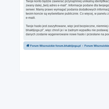
Twoje konto będzie zawierać przynajmniej unikalną identyfika
zwany dalej „twój adres e-mail”. Informacje podane dla twoje
serwer. Mamy prawo wymagać podania dodatkowych informacji pr
twoim koncie są wyświetlane publicznie. Co więcej, w panel
e-maili.
Twoje hasło jest zaszyfrowane, więc jest bezpieczne, niemnie
bhaktijoga.pl”, więc chroń je i w żadnym wypadku nie podawaj
danych zostanie wygenerowane nowe hasło i przesłane na poda
Forum Wisznuickie forum.bhaktijoga.pl
Forum Wisznuickie