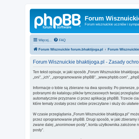
Forum Wisznuickie
Forum wisznuickie uczniów i sympa
Więcej…
FAQ
Forum Wisznuickie forum.bhaktijoga.pl
Forum Wisznuickie
Forum Wisznuickie bhaktijoga.pl - Zasady och
Ten tekst opisuje, w jaki sposób „Forum Wisznuickie bhaktijoga.
„oni”, „ich”, „oprogramowanie phpBB”, „www.phpbb.com”, „phpBB
Informacje o tobie są zbierane na dwa sposoby. Po pierwsze, p
pobranymi do katalogu plików tymczasowych twojej przeglądarki
automatycznie przyznane ci przez aplikację phpBB. Trzecie cia
które tematy zostały przez ciebie przeczytane i służy do ułatwie
W czasie przeglądania „Forum Wisznuickie bhaktijoga.pl” moż
przez oprogramowanie phpBB. Drugi sposób, w jaki zbieramy in
zwane dalej „anonimowe posty”, konta użytkownika założone na 
posty”.