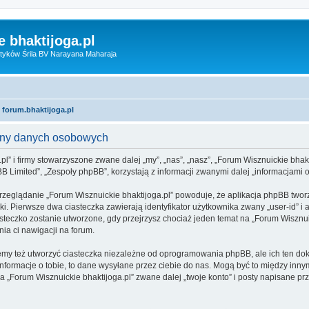
 bhaktijoga.pl
tyków Śrila BV Narayana Maharaja
 forum.bhaktijoga.pl
rony danych osobowych
pl” i firmy stowarzyszone zwane dalej „my”, „nas”, „nasz”, „Forum Wisznuickie bhakti
 Limited”, „Zespoły phpBB”, korzystają z informacji zwanymi dalej „informacjami o
rzeglądanie „Forum Wisznuickie bhaktijoga.pl” powoduje, że aplikacja phpBB tworzy
. Pierwsze dwa ciasteczka zawierają identyfikator użytkownika zwany „user-id” i a
steczko zostanie utworzone, gdy przejrzysz chociaż jeden temat na „Forum Wisznuic
nia ci nawigacji na forum.
emy też utworzyć ciasteczka niezależne od oprogramowania phpBB, ale ich ten dok
formacje o tobie, to dane wysyłane przez ciebie do nas. Mogą być to między inny
„Forum Wisznuickie bhaktijoga.pl” zwane dalej „twoje konto” i posty napisane prze