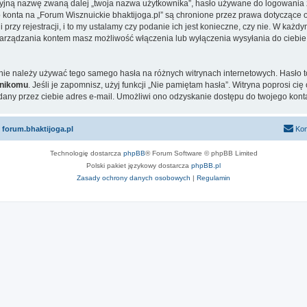
cyjną nazwę zwaną dalej „twoja nazwa użytkownika”, hasło używane do logowania zw
go konta na „Forum Wisznuickie bhaktijoga.pl” są chronione przez prawa dotyczące
zy rejestracji, i to my ustalamy czy podanie ich jest konieczne, czy nie. W każd
u zarządzania kontem masz możliwość włączenia lub wyłączenia wysyłania do ci
j nie należy używać tego samego hasła na różnych witrynach internetowych. Hasło 
nikomu
. Jeśli je zapomnisz, użyj funkcji „Nie pamiętam hasła”. Witryna poprosi c
ny przez ciebie adres e-mail. Umożliwi ono odzyskanie dostępu do twojego kont
 forum.bhaktijoga.pl
Kon
Technologię dostarcza
phpBB
® Forum Software © phpBB Limited
Polski pakiet językowy dostarcza
phpBB.pl
Zasady ochrony danych osobowych
|
Regulamin