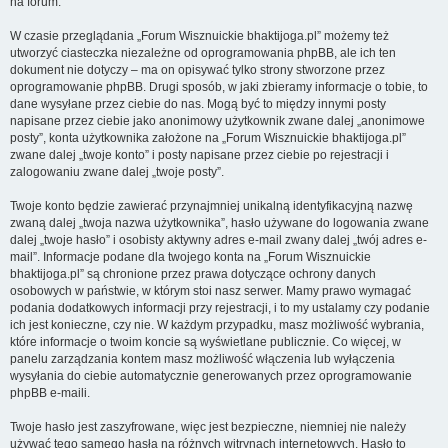
na forum.
W czasie przeglądania „Forum Wisznuickie bhaktijoga.pl” możemy też
utworzyć ciasteczka niezależne od oprogramowania phpBB, ale ich ten
dokument nie dotyczy – ma on opisywać tylko strony stworzone przez
oprogramowanie phpBB. Drugi sposób, w jaki zbieramy informacje o tobie, to
dane wysyłane przez ciebie do nas. Mogą być to między innymi posty
napisane przez ciebie jako anonimowy użytkownik zwane dalej „anonimowe
posty”, konta użytkownika założone na „Forum Wisznuickie bhaktijoga.pl”
zwane dalej „twoje konto” i posty napisane przez ciebie po rejestracji i
zalogowaniu zwane dalej „twoje posty”.
Twoje konto będzie zawierać przynajmniej unikalną identyfikacyjną nazwę
zwaną dalej „twoja nazwa użytkownika”, hasło używane do logowania zwane
dalej „twoje hasło” i osobisty aktywny adres e-mail zwany dalej „twój adres e-
mail”. Informacje podane dla twojego konta na „Forum Wisznuickie
bhaktijoga.pl” są chronione przez prawa dotyczące ochrony danych
osobowych w państwie, w którym stoi nasz serwer. Mamy prawo wymagać
podania dodatkowych informacji przy rejestracji, i to my ustalamy czy podanie
ich jest konieczne, czy nie. W każdym przypadku, masz możliwość wybrania,
które informacje o twoim koncie są wyświetlane publicznie. Co więcej, w
panelu zarządzania kontem masz możliwość włączenia lub wyłączenia
wysyłania do ciebie automatycznie generowanych przez oprogramowanie
phpBB e-maili.
Twoje hasło jest zaszyfrowane, więc jest bezpieczne, niemniej nie należy
używać tego samego hasła na różnych witrynach internetowych. Hasło to