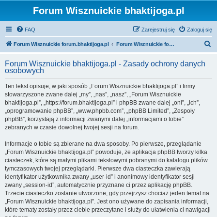
Forum Wisznuickie bhaktijoga.pl
FAQ
Zarejestruj się
Zaloguj się
S
Forum Wisznuickie forum.bhaktijoga.pl
Forum Wisznuickie forum.bhaktijoga.pl
z
Forum Wisznuickie bhaktijoga.pl - Zasady ochrony danych
u
osobowych
k
Ten tekst opisuje, w jaki sposób „Forum Wisznuickie bhaktijoga.pl” i firmy
a
stowarzyszone zwane dalej „my”, „nas”, „nasz”, „Forum Wisznuickie
j
bhaktijoga.pl”, „https://forum.bhaktijoga.pl” i phpBB zwane dalej „oni”, „ich”,
„oprogramowanie phpBB”, „www.phpbb.com”, „phpBB Limited”, „Zespoły
phpBB”, korzystają z informacji zwanymi dalej „informacjami o tobie”
zebranych w czasie dowolnej twojej sesji na forum.
Informacje o tobie są zbierane na dwa sposoby. Po pierwsze, przeglądanie
„Forum Wisznuickie bhaktijoga.pl” powoduje, że aplikacja phpBB tworzy kilka
ciasteczek, które są małymi plikami tekstowymi pobranymi do katalogu plików
tymczasowych twojej przeglądarki. Pierwsze dwa ciasteczka zawierają
identyfikator użytkownika zwany „user-id” i anonimowy identyfikator sesji
zwany „session-id”, automatycznie przyznane ci przez aplikację phpBB.
Trzecie ciasteczko zostanie utworzone, gdy przejrzysz chociaż jeden temat na
„Forum Wisznuickie bhaktijoga.pl”. Jest ono używane do zapisania informacji,
które tematy zostały przez ciebie przeczytane i służy do ułatwienia ci nawigacji