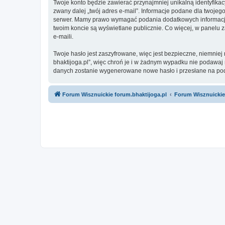
Twoje konto będzie zawierać przynajmniej unikalną identyfika
zwany dalej „twój adres e-mail”. Informacje podane dla twoje
serwer. Mamy prawo wymagać podania dodatkowych informacji pr
twoim koncie są wyświetlane publicznie. Co więcej, w panel
e-maili.
Twoje hasło jest zaszyfrowane, więc jest bezpieczne, niemnie
bhaktijoga.pl”, więc chroń je i w żadnym wypadku nie podawaj
danych zostanie wygenerowane nowe hasło i przesłane na poda
Forum Wisznuickie forum.bhaktijoga.pl
Forum Wisznuickie