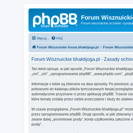
Forum Wisznuickie
Forum wisznuickie uczniów i sympa
Więcej…
FAQ
Forum Wisznuickie forum.bhaktijoga.pl
Forum Wisznuickie
Forum Wisznuickie bhaktijoga.pl - Zasady och
Ten tekst opisuje, w jaki sposób „Forum Wisznuickie bhaktijoga.
„oni”, „ich”, „oprogramowanie phpBB”, „www.phpbb.com”, „phpBB
Informacje o tobie są zbierane na dwa sposoby. Po pierwsze, p
pobranymi do katalogu plików tymczasowych twojej przeglądarki
automatycznie przyznane ci przez aplikację phpBB. Trzecie cia
które tematy zostały przez ciebie przeczytane i służy do ułatwie
W czasie przeglądania „Forum Wisznuickie bhaktijoga.pl” moż
przez oprogramowanie phpBB. Drugi sposób, w jaki zbieramy in
zwane dalej „anonimowe posty”, konta użytkownika założone na 
posty”.