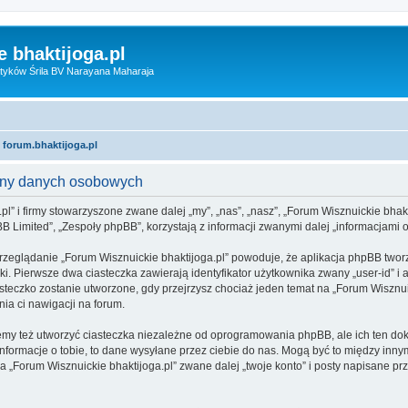
 bhaktijoga.pl
tyków Śrila BV Narayana Maharaja
 forum.bhaktijoga.pl
rony danych osobowych
pl” i firmy stowarzyszone zwane dalej „my”, „nas”, „nasz”, „Forum Wisznuickie bhakti
 Limited”, „Zespoły phpBB”, korzystają z informacji zwanymi dalej „informacjami o
rzeglądanie „Forum Wisznuickie bhaktijoga.pl” powoduje, że aplikacja phpBB tworzy
. Pierwsze dwa ciasteczka zawierają identyfikator użytkownika zwany „user-id” i a
steczko zostanie utworzone, gdy przejrzysz chociaż jeden temat na „Forum Wisznuic
nia ci nawigacji na forum.
emy też utworzyć ciasteczka niezależne od oprogramowania phpBB, ale ich ten dok
formacje o tobie, to dane wysyłane przez ciebie do nas. Mogą być to między inny
„Forum Wisznuickie bhaktijoga.pl” zwane dalej „twoje konto” i posty napisane prze