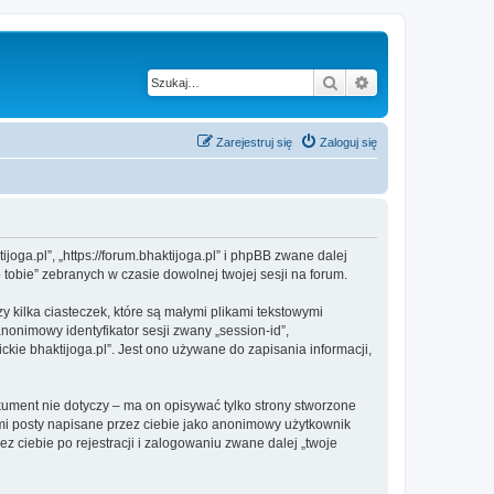
Szukaj
Wyszukiwanie z
Zarejestruj się
Zaloguj się
joga.pl”, „https://forum.bhaktijoga.pl” i phpBB zwane dalej
 tobie” zebranych w czasie dowolnej twojej sesji na forum.
 kilka ciasteczek, które są małymi plikami tekstowymi
nonimowy identyfikator sesji zwany „session-id”,
kie bhaktijoga.pl”. Jest ono używane do zapisania informacji,
ument nie dotyczy – ma on opisywać tylko strony stworzone
mi posty napisane przez ciebie jako anonimowy użytkownik
z ciebie po rejestracji i zalogowaniu zwane dalej „twoje