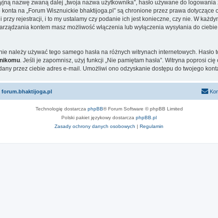
cyjną nazwę zwaną dalej „twoja nazwa użytkownika”, hasło używane do logowania zw
go konta na „Forum Wisznuickie bhaktijoga.pl” są chronione przez prawa dotyczące
zy rejestracji, i to my ustalamy czy podanie ich jest konieczne, czy nie. W każd
u zarządzania kontem masz możliwość włączenia lub wyłączenia wysyłania do ci
j nie należy używać tego samego hasła na różnych witrynach internetowych. Hasło 
nikomu
. Jeśli je zapomnisz, użyj funkcji „Nie pamiętam hasła”. Witryna poprosi c
ny przez ciebie adres e-mail. Umożliwi ono odzyskanie dostępu do twojego kont
 forum.bhaktijoga.pl
Kon
Technologię dostarcza
phpBB
® Forum Software © phpBB Limited
Polski pakiet językowy dostarcza
phpBB.pl
Zasady ochrony danych osobowych
|
Regulamin