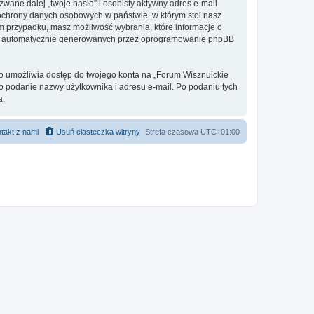
ane dalej „twoje hasło” i osobisty aktywny adres e-mail
 ochrony danych osobowych w państwie, w którym stoi nasz
ym przypadku, masz możliwość wybrania, które informacje o
ebie automatycznie generowanych przez oprogramowanie phpBB
to umożliwia dostęp do twojego konta na „Forum Wisznuickie
ię o podanie nazwy użytkownika i adresu e-mail. Po podaniu tych
a.
takt z nami
Usuń ciasteczka witryny
Strefa czasowa
UTC+01:00