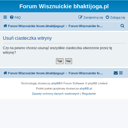
Forum Wisznuickie bhaktijoga.pl
FAQ
Zarejestruj się
Zaloguj się
S
Forum Wisznuickie forum.bhaktijoga.pl
Forum Wisznuickie forum.bhaktijoga.pl
z
Usuń ciasteczka witryny
u
k
Czy na pewno chcesz usunąć wszystkie ciasteczka utworzone przez tę
witrynę?
a
j
Forum Wisznuickie forum.bhaktijoga.pl
Forum Wisznuickie forum.bhaktijoga.pl
Technologię dostarcza
phpBB
® Forum Software © phpBB Limited
Polski pakiet językowy dostarcza
phpBB.pl
Zasady ochrony danych osobowych
|
Regulamin