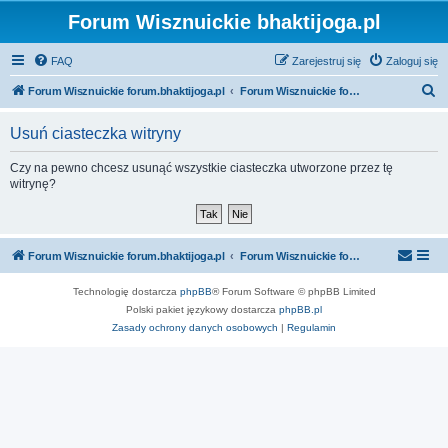
Forum Wisznuickie bhaktijoga.pl
FAQ
Zarejestruj się
Zaloguj się
S
Forum Wisznuickie forum.bhaktijoga.pl
Forum Wisznuickie forum.bhaktijoga.pl
z
Usuń ciasteczka witryny
u
k
Czy na pewno chcesz usunąć wszystkie ciasteczka utworzone przez tę
witrynę?
a
j
Forum Wisznuickie forum.bhaktijoga.pl
Forum Wisznuickie forum.bhaktijoga.pl
Technologię dostarcza
phpBB
® Forum Software © phpBB Limited
Polski pakiet językowy dostarcza
phpBB.pl
Zasady ochrony danych osobowych
|
Regulamin