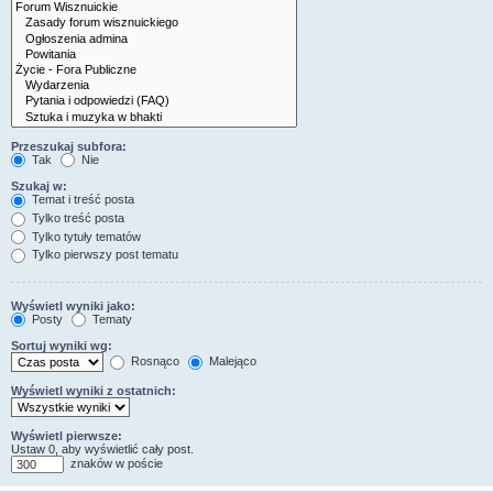
Przeszukaj subfora:
Tak
Nie
Szukaj w:
Temat i treść posta
Tylko treść posta
Tylko tytuły tematów
Tylko pierwszy post tematu
Wyświetl wyniki jako:
Posty
Tematy
Sortuj wyniki wg:
Rosnąco
Malejąco
Wyświetl wyniki z ostatnich:
Wyświetl pierwsze:
Ustaw 0, aby wyświetlić cały post.
znaków w poście