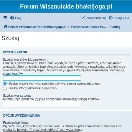
Forum Wisznuickie bhaktijoga.pl
FAQ
Zarejestruj się
Zaloguj się
Forum Wisznuickie forum.bhaktijoga.pl
Forum Wisznuickie forum.bhaktijoga.pl
Szukaj
Szukaj
WYSZUKIWANIE
Szukaj wg słów kluczowych:
Umieść
+
przed słowem, które musi wystąpić oraz
-
przed słowem, które nie może
wystąpić. Jeśli umieścisz listę słów oddzielonych
|
wewnątrz nawiasów, tylko jedno ze
słów będzie musiało wystąpić. Możesz użyć gwiazdki (*) jako zamiennika dowolnego
ciągu znaków.
Szukaj wszystkich wyrażeń lub użyj wyrażenia wprowadzonego
Szukaj któregokolwiek z wyrażeń
Szukaj wg autora:
Można użyć gwiazdki (*) jako zamiennika dowolnego ciągu znaków.
OPCJE WYSZUKIWANIA
Przeszukaj fora:
Wybierz fora, które chcesz przeszukać. Subfora są przeszukiwane automatycznie,
chyba że funkcja „Przeszukuj subfora”, jest wyłączona.