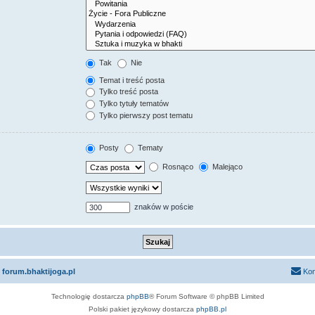
Tak
Nie
Temat i treść posta
Tylko treść posta
Tylko tytuły tematów
Tylko pierwszy post tematu
Posty
Tematy
Rosnąco
Malejąco
znaków w poście
 forum.bhaktijoga.pl
Kon
Technologię dostarcza
phpBB
® Forum Software © phpBB Limited
Polski pakiet językowy dostarcza
phpBB.pl