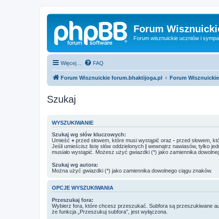
Forum Wisznuickie
Forum wisznuickie uczniów i sympa
Więcej…
FAQ
Forum Wisznuickie forum.bhaktijoga.pl
Forum Wisznuickie
Szukaj
WYSZUKIWANIE
Szukaj wg słów kluczowych:
Umieść
+
przed słowem, które musi wystąpić oraz
-
przed słowem, któ
Jeśli umieścisz listę słów oddzielonych
|
wewnątrz nawiasów, tylko jed
musiało wystąpić. Możesz użyć gwiazdki (*) jako zamiennika dowolne
Szukaj wg autora:
Można użyć gwiazdki (*) jako zamiennika dowolnego ciągu znaków.
OPCJE WYSZUKIWANIA
Przeszukaj fora:
Wybierz fora, które chcesz przeszukać. Subfora są przeszukiwane a
że funkcja „Przeszukuj subfora”, jest wyłączona.