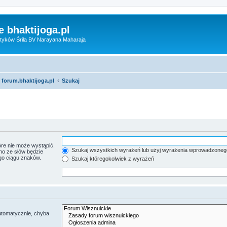
 bhaktijoga.pl
tyków Śrila BV Narayana Maharaja
 forum.bhaktijoga.pl
Szukaj
re nie może wystąpić.
Szukaj wszystkich wyrażeń lub użyj wyrażenia wprowadzoneg
no ze słów będzie
go ciągu znaków.
Szukaj któregokolwiek z wyrażeń
utomatycznie, chyba