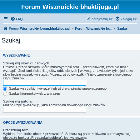
Forum Wisznuickie bhaktijoga.pl
FAQ
Zarejestruj się
Zaloguj się
Forum Wisznuickie forum.bhaktijoga.pl
Forum Wisznuickie forum.bhaktijoga.pl
Szukaj
Szukaj
WYSZUKIWANIE
Szukaj wg słów kluczowych:
Umieść
+
przed słowem, które musi wystąpić oraz
-
przed słowem, które nie może
wystąpić. Jeśli umieścisz listę słów oddzielonych
|
wewnątrz nawiasów, tylko jedno ze
słów będzie musiało wystąpić. Możesz użyć gwiazdki (*) jako zamiennika dowolnego
ciągu znaków.
Szukaj wszystkich wyrażeń lub użyj wyrażenia wprowadzonego
Szukaj któregokolwiek z wyrażeń
Szukaj wg autora:
Można użyć gwiazdki (*) jako zamiennika dowolnego ciągu znaków.
OPCJE WYSZUKIWANIA
Przeszukaj fora:
Wybierz fora, które chcesz przeszukać. Subfora są przeszukiwane automatycznie,
chyba że funkcja „Przeszukuj subfora”, jest wyłączona.