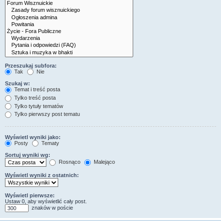
Przeszukaj subfora:
Tak
Nie
Szukaj w:
Temat i treść posta
Tylko treść posta
Tylko tytuły tematów
Tylko pierwszy post tematu
Wyświetl wyniki jako:
Posty
Tematy
Sortuj wyniki wg:
Rosnąco
Malejąco
Wyświetl wyniki z ostatnich:
Wyświetl pierwsze:
Ustaw 0, aby wyświetlić cały post.
znaków w poście