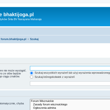
 bhaktijoga.pl
tyków Śrila BV Narayana Maharaja
 forum.bhaktijoga.pl
Szukaj
re nie może wystąpić.
Szukaj wszystkich wyrażeń lub użyj wyrażenia wprowadzoneg
no ze słów będzie
go ciągu znaków.
Szukaj któregokolwiek z wyrażeń
utomatycznie, chyba