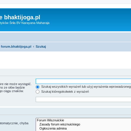
 bhaktijoga.pl
tyków Śrila BV Narayana Maharaja
 forum.bhaktijoga.pl
Szukaj
re nie może wystąpić.
Szukaj wszystkich wyrażeń lub użyj wyrażenia wprowadzoneg
no ze słów będzie
go ciągu znaków.
Szukaj któregokolwiek z wyrażeń
utomatycznie, chyba