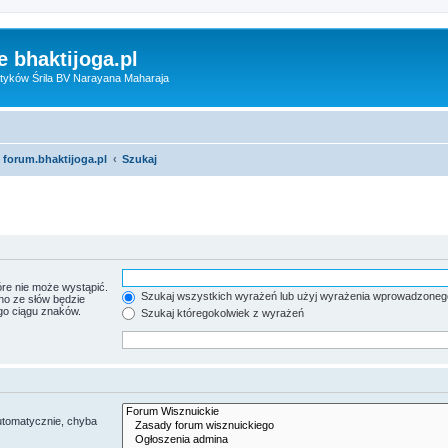
 bhaktijoga.pl
tyków Śrila BV Narayana Maharaja
 forum.bhaktijoga.pl
Szukaj
re nie może wystąpić.
Szukaj wszystkich wyrażeń lub użyj wyrażenia wprowadzoneg
no ze słów będzie
go ciągu znaków.
Szukaj któregokolwiek z wyrażeń
utomatycznie, chyba