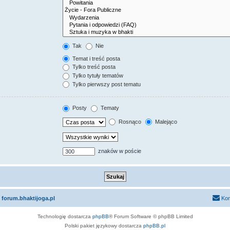
Tak
Nie
Temat i treść posta
Tylko treść posta
Tylko tytuły tematów
Tylko pierwszy post tematu
Posty
Tematy
Rosnąco
Malejąco
znaków w poście
 forum.bhaktijoga.pl
Kon
Technologię dostarcza
phpBB
® Forum Software © phpBB Limited
Polski pakiet językowy dostarcza
phpBB.pl