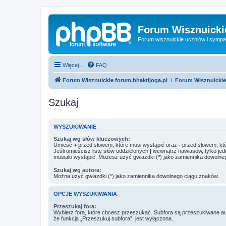
Forum Wisznuickie
Forum wisznuickie uczniów i sympa
Więcej…
FAQ
Forum Wisznuickie forum.bhaktijoga.pl
Forum Wisznuickie
Szukaj
WYSZUKIWANIE
Szukaj wg słów kluczowych:
Umieść
+
przed słowem, które musi wystąpić oraz
-
przed słowem, któ
Jeśli umieścisz listę słów oddzielonych
|
wewnątrz nawiasów, tylko jed
musiało wystąpić. Możesz użyć gwiazdki (*) jako zamiennika dowolne
Szukaj wg autora:
Można użyć gwiazdki (*) jako zamiennika dowolnego ciągu znaków.
OPCJE WYSZUKIWANIA
Przeszukaj fora:
Wybierz fora, które chcesz przeszukać. Subfora są przeszukiwane a
że funkcja „Przeszukuj subfora”, jest wyłączona.