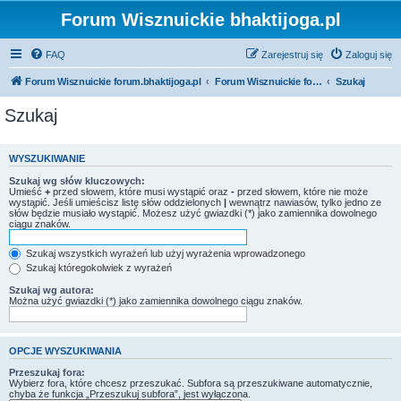
Forum Wisznuickie bhaktijoga.pl
FAQ
Zarejestruj się
Zaloguj się
Forum Wisznuickie forum.bhaktijoga.pl
Forum Wisznuickie forum.bhaktijoga.pl
Szukaj
Szukaj
WYSZUKIWANIE
Szukaj wg słów kluczowych:
Umieść
+
przed słowem, które musi wystąpić oraz
-
przed słowem, które nie może
wystąpić. Jeśli umieścisz listę słów oddzielonych
|
wewnątrz nawiasów, tylko jedno ze
słów będzie musiało wystąpić. Możesz użyć gwiazdki (*) jako zamiennika dowolnego
ciągu znaków.
Szukaj wszystkich wyrażeń lub użyj wyrażenia wprowadzonego
Szukaj któregokolwiek z wyrażeń
Szukaj wg autora:
Można użyć gwiazdki (*) jako zamiennika dowolnego ciągu znaków.
OPCJE WYSZUKIWANIA
Przeszukaj fora:
Wybierz fora, które chcesz przeszukać. Subfora są przeszukiwane automatycznie,
chyba że funkcja „Przeszukuj subfora”, jest wyłączona.