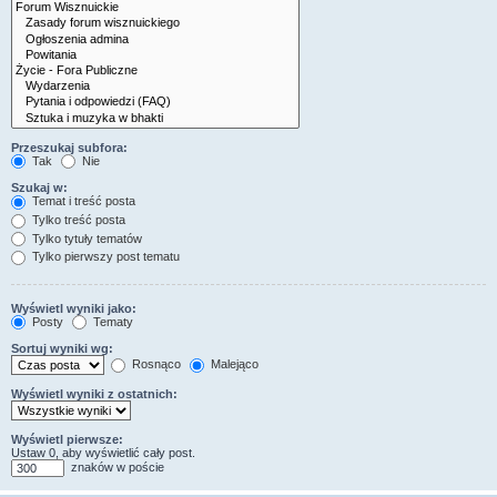
Przeszukaj subfora:
Tak
Nie
Szukaj w:
Temat i treść posta
Tylko treść posta
Tylko tytuły tematów
Tylko pierwszy post tematu
Wyświetl wyniki jako:
Posty
Tematy
Sortuj wyniki wg:
Rosnąco
Malejąco
Wyświetl wyniki z ostatnich:
Wyświetl pierwsze:
Ustaw 0, aby wyświetlić cały post.
znaków w poście