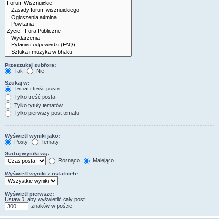
Przeszukaj subfora:
Tak
Nie
Szukaj w:
Temat i treść posta
Tylko treść posta
Tylko tytuły tematów
Tylko pierwszy post tematu
Wyświetl wyniki jako:
Posty
Tematy
Sortuj wyniki wg:
Rosnąco
Malejąco
Wyświetl wyniki z ostatnich:
Wyświetl pierwsze:
Ustaw 0, aby wyświetlić cały post.
znaków w poście