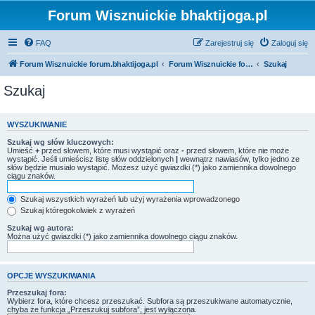
Forum Wisznuickie bhaktijoga.pl
FAQ
Zarejestruj się
Zaloguj się
Forum Wisznuickie forum.bhaktijoga.pl
Forum Wisznuickie forum.bhaktijoga.pl
Szukaj
Szukaj
WYSZUKIWANIE
Szukaj wg słów kluczowych:
Umieść
+
przed słowem, które musi wystąpić oraz
-
przed słowem, które nie może
wystąpić. Jeśli umieścisz listę słów oddzielonych
|
wewnątrz nawiasów, tylko jedno ze
słów będzie musiało wystąpić. Możesz użyć gwiazdki (*) jako zamiennika dowolnego
ciągu znaków.
Szukaj wszystkich wyrażeń lub użyj wyrażenia wprowadzonego
Szukaj któregokolwiek z wyrażeń
Szukaj wg autora:
Można użyć gwiazdki (*) jako zamiennika dowolnego ciągu znaków.
OPCJE WYSZUKIWANIA
Przeszukaj fora:
Wybierz fora, które chcesz przeszukać. Subfora są przeszukiwane automatycznie,
chyba że funkcja „Przeszukuj subfora”, jest wyłączona.