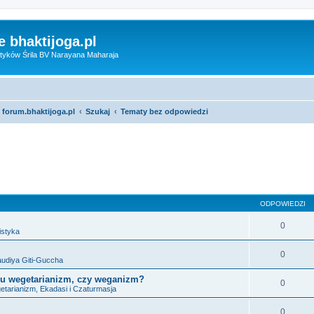
 bhaktijoga.pl
tyków Śrila BV Narayana Maharaja
 forum.bhaktijoga.pl
Szukaj
Tematy bez odpowiedzi
sowane
ODPOWIEDZI
0
istyka
0
audiya Giti-Guccha
odu wegetarianizm, czy weganizm?
0
tarianizm, Ekadasi i Czaturmasja
0