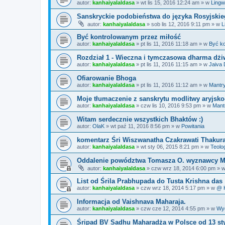
autor:
kanhaiyalaldasa
»
wt lis 15, 2016 12:24 am
» w
Lingw
Sanskryckie podobieństwa do języka Rosyjski
autor:
kanhaiyalaldasa
»
sob lis 12, 2016 9:11 pm
» w
L
Być kontrolowanym przez miłość
autor:
kanhaiyalaldasa
»
pt lis 11, 2016 11:18 am
» w
Być k
Rozdział 1 - Wieczna i tymczasowa dharma dżi
autor:
kanhaiyalaldasa
»
pt lis 11, 2016 11:15 am
» w
Jaiva
Ofiarowanie Bhoga
autor:
kanhaiyalaldasa
»
pt lis 11, 2016 11:12 am
» w
Mantr
Moje tłumaczenie z sanskrytu modlitwy aryjsko
autor:
kanhaiyalaldasa
»
czw lis 10, 2016 9:53 pm
» w
Mant
Witam serdecznie wszystkich Bhaktów :)
autor:
OlaK
»
wt paź 11, 2016 8:56 pm
» w
Powitania
komentarz Śri Wiszwanatha Czakrawati Thakur
autor:
kanhaiyalaldasa
»
wt sty 06, 2015 8:21 pm
» w
Teolo
Oddalenie powództwa Tomasza O. wyznawcy Mis
autor:
kanhaiyalaldasa
»
czw wrz 18, 2014 6:00 pm
» 
List od Śrila Prabhupada do Tusta Krishna das
autor:
kanhaiyalaldasa
»
czw wrz 18, 2014 5:17 pm
» w
@ K
Informacja od Vaishnava Maharaja.
autor:
kanhaiyalaldasa
»
czw cze 12, 2014 4:55 pm
» w
Wy
Śripad BV Sadhu Maharadża w Polsce od 13 sty