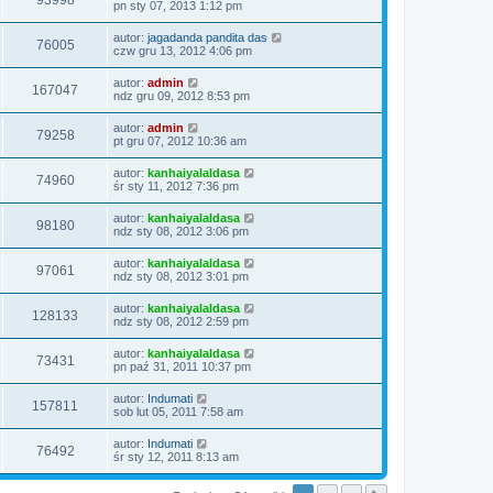
93998
pn sty 07, 2013 1:12 pm
autor:
jagadanda pandita das
76005
czw gru 13, 2012 4:06 pm
autor:
admin
167047
ndz gru 09, 2012 8:53 pm
autor:
admin
79258
pt gru 07, 2012 10:36 am
autor:
kanhaiyalaldasa
74960
śr sty 11, 2012 7:36 pm
autor:
kanhaiyalaldasa
98180
ndz sty 08, 2012 3:06 pm
autor:
kanhaiyalaldasa
97061
ndz sty 08, 2012 3:01 pm
autor:
kanhaiyalaldasa
128133
ndz sty 08, 2012 2:59 pm
autor:
kanhaiyalaldasa
73431
pn paź 31, 2011 10:37 pm
autor:
Indumati
157811
sob lut 05, 2011 7:58 am
autor:
Indumati
76492
śr sty 12, 2011 8:13 am