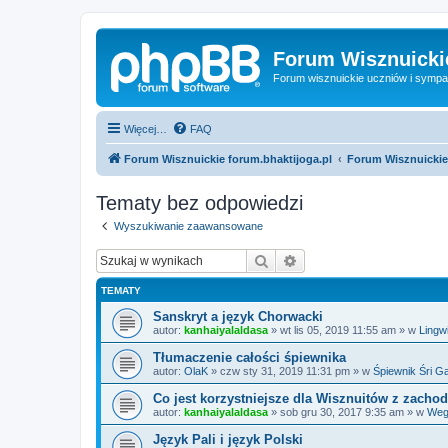
Forum Wisznuickie
Forum wisznuickie uczniów i sympa
Więcej…
FAQ
Forum Wisznuickie forum.bhaktijoga.pl
Forum Wisznuickie
Tematy bez odpowiedzi
Wyszukiwanie zaawansowane
Szukaj
Wyszukiwanie zaawan
TEMATY
Sanskryt a język Chorwacki
autor:
kanhaiyalaldasa
»
wt lis 05, 2019 11:55 am
» w
Lingw
Tłumaczenie całości śpiewnika
autor:
OlaK
»
czw sty 31, 2019 11:31 pm
» w
Śpiewnik Śri G
Co jest korzystniejsze dla Wisznuitów z zach
autor:
kanhaiyalaldasa
»
sob gru 30, 2017 9:35 am
» w
Wege
Język Pali i język Polski