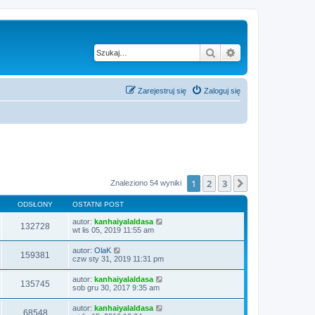
Szukaj
Wyszukiwanie z
Zarejestruj się
Zaloguj się
1
2
3
Następna
Znaleziono 54 wyniki
ODSŁONY
OSTATNI POST
autor:
kanhaiyalaldasa
132728
wt lis 05, 2019 11:55 am
autor:
OlaK
159381
czw sty 31, 2019 11:31 pm
autor:
kanhaiyalaldasa
135745
sob gru 30, 2017 9:35 am
autor:
kanhaiyalaldasa
68548