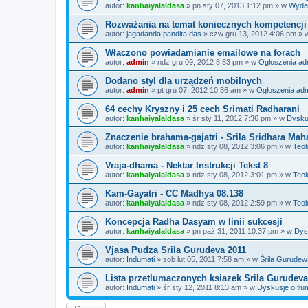
autor:
kanhaiyalaldasa
»
pn sty 07, 2013 1:12 pm
» w
Wyda
Rozważania na temat koniecznych kompetencji 
autor:
jagadanda pandita das
»
czw gru 13, 2012 4:06 pm
» 
Właczono powiadamianie emailowe na forach
autor:
admin
»
ndz gru 09, 2012 8:53 pm
» w
Ogłoszenia ad
Dodano styl dla urządzeń mobilnych
autor:
admin
»
pt gru 07, 2012 10:36 am
» w
Ogłoszenia ad
64 cechy Kryszny i 25 cech Srimati Radharani
autor:
kanhaiyalaldasa
»
śr sty 11, 2012 7:36 pm
» w
Dysku
Znaczenie brahama-gajatri - Srila Sridhara Mah
autor:
kanhaiyalaldasa
»
ndz sty 08, 2012 3:06 pm
» w
Teol
Vraja-dhama - Nektar Instrukcji Tekst 8
autor:
kanhaiyalaldasa
»
ndz sty 08, 2012 3:01 pm
» w
Teol
Kam-Gayatri - CC Madhya 08.138
autor:
kanhaiyalaldasa
»
ndz sty 08, 2012 2:59 pm
» w
Teol
Koncepcja Radha Dasyam w linii sukcesji
autor:
kanhaiyalaldasa
»
pn paź 31, 2011 10:37 pm
» w
Dys
Vjasa Pudza Srila Gurudeva 2011
autor:
Indumati
»
sob lut 05, 2011 7:58 am
» w
Śrila Gurudew
Lista przetlumaczonych ksiazek Srila Gurudeva
autor:
Indumati
»
śr sty 12, 2011 8:13 am
» w
Dyskusje o tłum