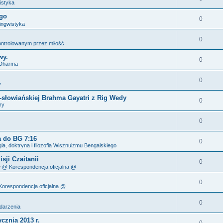
istyka
ego
0
ingwistyka
0
ontrolowanym przez miłość
wy.
0
 Dharma
0
y
-słowiańskiej Brahma Gayatri z Rig Wedy
0
ry
0
a do BG 7:16
0
gia, doktryna i filozofia Wisznuizmu Bengalskiego
ji Czaitanii
0
w
@ Korespondencja oficjalna @
0
orespondencja oficjalna @
0
darzenia
cznia 2013 r.