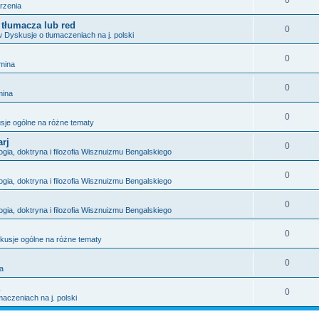
0
rzenia
tłumacza lub red
0
w
Dyskusje o tłumaczeniach na j. polski
0
mina
0
mina
0
sje ogólne na różne tematy
arj
0
ogia, doktryna i filozofia Wisznuizmu Bengalskiego
0
ogia, doktryna i filozofia Wisznuizmu Bengalskiego
0
ogia, doktryna i filozofia Wisznuizmu Bengalskiego
0
kusje ogólne na różne tematy
0
a
0
aczeniach na j. polski