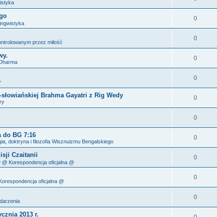
istyka
ego
0
ingwistyka
0
ontrolowanym przez miłość
wy.
0
 Dharma
0
y
-słowiańskiej Brahma Gayatri z Rig Wedy
0
ry
0
a do BG 7:16
0
gia, doktryna i filozofia Wisznuizmu Bengalskiego
ji Czaitanii
0
w
@ Korespondencja oficjalna @
0
orespondencja oficjalna @
0
darzenia
cznia 2013 r.