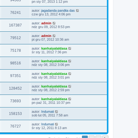
94363
pn sty 07, 2013 1:12 pm
autor:
jagadanda pandita das
76241
czw gru 13, 2012 4:06 pm
autor:
admin
167387
ndz gru 09, 2012 8:53 pm
autor:
admin
79512
pt gru 07, 2012 10:36 am
autor:
kanhaiyalaldasa
75178
śr sty 11, 2012 7:36 pm
autor:
kanhaiyalaldasa
98516
ndz sty 08, 2012 3:06 pm
autor:
kanhaiyalaldasa
97351
ndz sty 08, 2012 3:01 pm
autor:
kanhaiyalaldasa
128452
ndz sty 08, 2012 2:59 pm
autor:
kanhaiyalaldasa
73693
pn paź 31, 2011 10:37 pm
autor:
Indumati
158153
sob lut 05, 2011 7:58 am
autor:
Indumati
76727
śr sty 12, 2011 8:13 am