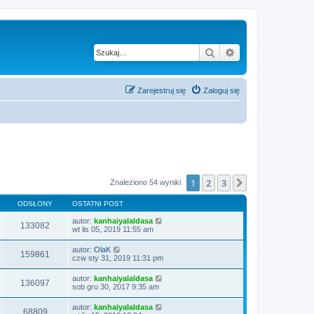
Szukaj
Wyszukiwanie z
Zarejestruj się
Zaloguj się
1
2
3
Następna
Znaleziono 54 wyniki
ODSŁONY
OSTATNI POST
autor:
kanhaiyalaldasa
133082
wt lis 05, 2019 11:55 am
autor:
OlaK
159861
czw sty 31, 2019 11:31 pm
autor:
kanhaiyalaldasa
136097
sob gru 30, 2017 9:35 am
autor:
kanhaiyalaldasa
68809