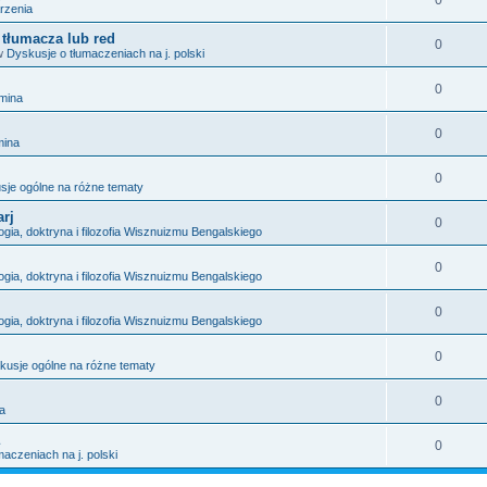
0
rzenia
tłumacza lub red
0
w
Dyskusje o tłumaczeniach na j. polski
0
mina
0
mina
0
sje ogólne na różne tematy
arj
0
ogia, doktryna i filozofia Wisznuizmu Bengalskiego
0
ogia, doktryna i filozofia Wisznuizmu Bengalskiego
0
ogia, doktryna i filozofia Wisznuizmu Bengalskiego
0
kusje ogólne na różne tematy
0
a
0
aczeniach na j. polski