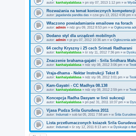
autor:
kanhaiyalaldasa
»
pn sty 07, 2013 1:12 pm
» w
Wyda
Rozważania na temat koniecznych kompetencji 
autor:
jagadanda pandita das
»
czw gru 13, 2012 4:06 pm
» 
Właczono powiadamianie emailowe na forach
autor:
admin
»
ndz gru 09, 2012 8:53 pm
» w
Ogłoszenia ad
Dodano styl dla urządzeń mobilnych
autor:
admin
»
pt gru 07, 2012 10:36 am
» w
Ogłoszenia ad
64 cechy Kryszny i 25 cech Srimati Radharani
autor:
kanhaiyalaldasa
»
śr sty 11, 2012 7:36 pm
» w
Dysku
Znaczenie brahama-gajatri - Srila Sridhara Mah
autor:
kanhaiyalaldasa
»
ndz sty 08, 2012 3:06 pm
» w
Teol
Vraja-dhama - Nektar Instrukcji Tekst 8
autor:
kanhaiyalaldasa
»
ndz sty 08, 2012 3:01 pm
» w
Teol
Kam-Gayatri - CC Madhya 08.138
autor:
kanhaiyalaldasa
»
ndz sty 08, 2012 2:59 pm
» w
Teol
Koncepcja Radha Dasyam w linii sukcesji
autor:
kanhaiyalaldasa
»
pn paź 31, 2011 10:37 pm
» w
Dys
Vjasa Pudza Srila Gurudeva 2011
autor:
Indumati
»
sob lut 05, 2011 7:58 am
» w
Śrila Gurudew
Lista przetlumaczonych ksiazek Srila Gurudeva
autor:
Indumati
»
śr sty 12, 2011 8:13 am
» w
Dyskusje o tłum