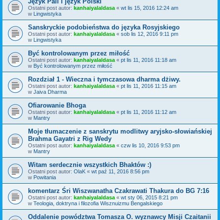
Język Pali i język Polski
Ostatni post autor:
kanhaiyalaldasa
«
wt lis 15, 2016 12:24 am
w
Lingwistyka
Sanskryckie podobieństwa do języka Rosyjskiego
Ostatni post autor:
kanhaiyalaldasa
«
sob lis 12, 2016 9:11 pm
w
Lingwistyka
Być kontrolowanym przez miłość
Ostatni post autor:
kanhaiyalaldasa
«
pt lis 11, 2016 11:18 am
w
Być kontrolowanym przez miłość
Rozdział 1 - Wieczna i tymczasowa dharma dżiwy.
Ostatni post autor:
kanhaiyalaldasa
«
pt lis 11, 2016 11:15 am
w
Jaiva Dharma
Ofiarowanie Bhoga
Ostatni post autor:
kanhaiyalaldasa
«
pt lis 11, 2016 11:12 am
w
Mantry
Moje tłumaczenie z sanskrytu modlitwy aryjsko-słowiańskiej
Brahma Gayatri z Rig Wedy
Ostatni post autor:
kanhaiyalaldasa
«
czw lis 10, 2016 9:53 pm
w
Mantry
Witam serdecznie wszystkich Bhaktów :)
Ostatni post autor:
OlaK
«
wt paź 11, 2016 8:56 pm
w
Powitania
komentarz Śri Wiszwanatha Czakrawati Thakura do BG 7:16
Ostatni post autor:
kanhaiyalaldasa
«
wt sty 06, 2015 8:21 pm
w
Teologia, doktryna i filozofia Wisznuizmu Bengalskiego
Oddalenie powództwa Tomasza O. wyznawcy Misji Czaitanii