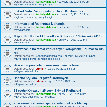
Ostatni post autor:
kanhaiyalaldasa
«
czw wrz 18, 2014 6:00 pm
w
@ Korespondencja oficjalna @
List od Śrila Prabhupada do Tusta Krishna das
Ostatni post autor:
kanhaiyalaldasa
«
czw wrz 18, 2014 5:17 pm
w
@ Korespondencja oficjalna @
Informacja od Vaishnava Maharaja.
Ostatni post autor:
kanhaiyalaldasa
«
czw cze 12, 2014 4:55 pm
w
Wydarzenia
Śripad BV Sadhu Maharadża w Polsce od 13 stycznia 2013 r.
Ostatni post autor:
kanhaiyalaldasa
«
pn sty 07, 2013 1:12 pm
w
Wydarzenia
Rozważania na temat koniecznych kompetencji tłumacza lub
red
Ostatni post autor:
jagadanda pandita das
«
czw gru 13, 2012 4:06 pm
w
Dyskusje o tłumaczeniach na j. polski
Właczono powiadamianie emailowe na forach
Ostatni post autor:
admin
«
ndz gru 09, 2012 8:53 pm
w
Ogłoszenia admina
Dodano styl dla urządzeń mobilnych
Ostatni post autor:
admin
«
pt gru 07, 2012 10:36 am
w
Ogłoszenia admina
64 cechy Kryszny i 25 cech Srimati Radharani
Ostatni post autor:
kanhaiyalaldasa
«
śr sty 11, 2012 7:36 pm
w
Dyskusje ogólne na różne tematy
Znaczenie brahama-gajatri - Srila Sridhara Maharj
Ostatni post autor:
kanhaiyalaldasa
«
ndz sty 08, 2012 3:06 pm