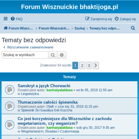
Forum Wisznuickie bhaktijoga.pl
FAQ
Zarejestruj się
Zaloguj się
S
Forum Wisznuickie forum.bhaktijoga.pl
Forum Wisznuickie forum.bhaktijoga.pl
Szukaj
Tematy bez odpowiedzi
z
Tematy bez odpowiedzi
u
Wyszukiwanie zaawansowane
k
Szukaj
Wyszukiwanie zaawansowane
a
1
2
3
Następna
Znaleziono 54 wyniki
j
Tematy
Sanskryt a język Chorwacki
Ostatni post autor:
kanhaiyalaldasa
«
wt lis 05, 2019 11:55 am
w
Lingwistyka
Tłumaczenie całości śpiewnika
Ostatni post autor:
OlaK
«
czw sty 31, 2019 11:31 pm
w
Śpiewnik Śri Gaudiya Giti-Guccha
Co jest korzystniejsze dla Wisznuitów z zachodu
wegetarianizm, czy weganizm?
Ostatni post autor:
kanhaiyalaldasa
«
sob gru 30, 2017 9:35 am
w
Wegetarianizm, Ekadasi i Czaturmasja