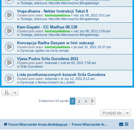
w
Teologia, doktryna i filozofia Wisznuizmu Bengalskiego
Vraja-dhama - Nektar Instrukcji Tekst 8
Ostatni post autor:
kanhaiyalaldasa
«
ndz sty 08, 2012 3:01 pm
w
Teologia, doktryna i filozofia Wisznuizmu Bengalskiego
Kam-Gayatri - CC Madhya 08.138
Ostatni post autor:
kanhaiyalaldasa
«
ndz sty 08, 2012 2:59 pm
w
Teologia, doktryna i filozofia Wisznuizmu Bengalskiego
Koncepcja Radha Dasyam w linii sukcesji
Ostatni post autor:
kanhaiyalaldasa
«
pn paź 31, 2011 10:37 pm
w
Dyskusje ogólne na różne tematy
Vjasa Pudza Srila Gurudeva 2011
Ostatni post autor:
Indumati
«
sob lut 05, 2011 7:58 am
w
Śrila Gurudewa
Lista przetlumaczonych ksiazek Srila Gurudeva
Ostatni post autor:
Indumati
«
śr sty 12, 2011 8:13 am
w
Dyskusje o tłumaczeniach na j. polski
1
2
3
Następna
Znaleziono 54 wyniki
Przejdź do
Forum Wisznuickie forum.bhaktijoga.pl
Forum Wisznuickie forum.bhaktijoga.pl