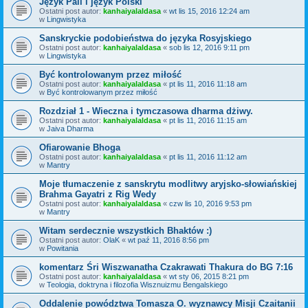
Język Pali i język Polski
Ostatni post autor:
kanhaiyalaldasa
«
wt lis 15, 2016 12:24 am
w
Lingwistyka
Sanskryckie podobieństwa do języka Rosyjskiego
Ostatni post autor:
kanhaiyalaldasa
«
sob lis 12, 2016 9:11 pm
w
Lingwistyka
Być kontrolowanym przez miłość
Ostatni post autor:
kanhaiyalaldasa
«
pt lis 11, 2016 11:18 am
w
Być kontrolowanym przez miłość
Rozdział 1 - Wieczna i tymczasowa dharma dżiwy.
Ostatni post autor:
kanhaiyalaldasa
«
pt lis 11, 2016 11:15 am
w
Jaiva Dharma
Ofiarowanie Bhoga
Ostatni post autor:
kanhaiyalaldasa
«
pt lis 11, 2016 11:12 am
w
Mantry
Moje tłumaczenie z sanskrytu modlitwy aryjsko-słowiańskiej
Brahma Gayatri z Rig Wedy
Ostatni post autor:
kanhaiyalaldasa
«
czw lis 10, 2016 9:53 pm
w
Mantry
Witam serdecznie wszystkich Bhaktów :)
Ostatni post autor:
OlaK
«
wt paź 11, 2016 8:56 pm
w
Powitania
komentarz Śri Wiszwanatha Czakrawati Thakura do BG 7:16
Ostatni post autor:
kanhaiyalaldasa
«
wt sty 06, 2015 8:21 pm
w
Teologia, doktryna i filozofia Wisznuizmu Bengalskiego
Oddalenie powództwa Tomasza O. wyznawcy Misji Czaitanii