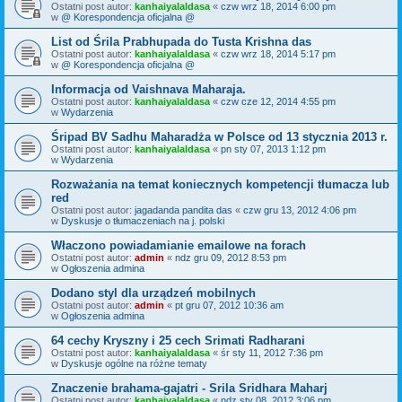
Ostatni post autor:
kanhaiyalaldasa
«
czw wrz 18, 2014 6:00 pm
w
@ Korespondencja oficjalna @
List od Śrila Prabhupada do Tusta Krishna das
Ostatni post autor:
kanhaiyalaldasa
«
czw wrz 18, 2014 5:17 pm
w
@ Korespondencja oficjalna @
Informacja od Vaishnava Maharaja.
Ostatni post autor:
kanhaiyalaldasa
«
czw cze 12, 2014 4:55 pm
w
Wydarzenia
Śripad BV Sadhu Maharadża w Polsce od 13 stycznia 2013 r.
Ostatni post autor:
kanhaiyalaldasa
«
pn sty 07, 2013 1:12 pm
w
Wydarzenia
Rozważania na temat koniecznych kompetencji tłumacza lub
red
Ostatni post autor:
jagadanda pandita das
«
czw gru 13, 2012 4:06 pm
w
Dyskusje o tłumaczeniach na j. polski
Właczono powiadamianie emailowe na forach
Ostatni post autor:
admin
«
ndz gru 09, 2012 8:53 pm
w
Ogłoszenia admina
Dodano styl dla urządzeń mobilnych
Ostatni post autor:
admin
«
pt gru 07, 2012 10:36 am
w
Ogłoszenia admina
64 cechy Kryszny i 25 cech Srimati Radharani
Ostatni post autor:
kanhaiyalaldasa
«
śr sty 11, 2012 7:36 pm
w
Dyskusje ogólne na różne tematy
Znaczenie brahama-gajatri - Srila Sridhara Maharj
Ostatni post autor:
kanhaiyalaldasa
«
ndz sty 08, 2012 3:06 pm