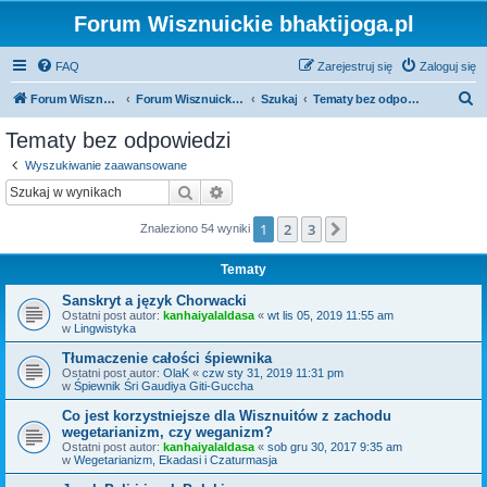
Forum Wisznuickie bhaktijoga.pl
FAQ
Zarejestruj się
Zaloguj się
S
Forum Wisznuickie forum.bhaktijoga.pl
Forum Wisznuickie forum.bhaktijoga.pl
Szukaj
Tematy bez odpowiedzi
z
Tematy bez odpowiedzi
u
Wyszukiwanie zaawansowane
k
Szukaj
Wyszukiwanie zaawansowane
a
1
2
3
Następna
Znaleziono 54 wyniki
j
Tematy
Sanskryt a język Chorwacki
Ostatni post autor:
kanhaiyalaldasa
«
wt lis 05, 2019 11:55 am
w
Lingwistyka
Tłumaczenie całości śpiewnika
Ostatni post autor:
OlaK
«
czw sty 31, 2019 11:31 pm
w
Śpiewnik Śri Gaudiya Giti-Guccha
Co jest korzystniejsze dla Wisznuitów z zachodu
wegetarianizm, czy weganizm?
Ostatni post autor:
kanhaiyalaldasa
«
sob gru 30, 2017 9:35 am
w
Wegetarianizm, Ekadasi i Czaturmasja