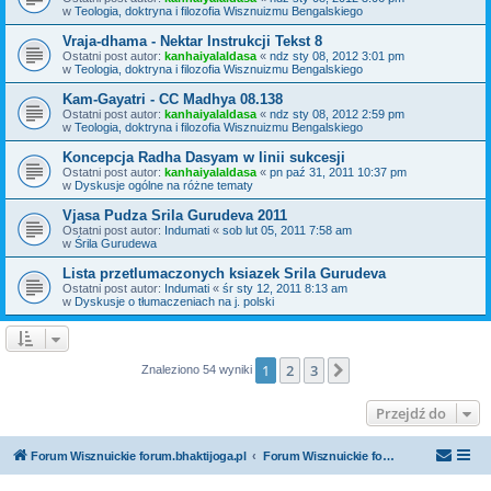
w
Teologia, doktryna i filozofia Wisznuizmu Bengalskiego
Vraja-dhama - Nektar Instrukcji Tekst 8
Ostatni post autor:
kanhaiyalaldasa
«
ndz sty 08, 2012 3:01 pm
w
Teologia, doktryna i filozofia Wisznuizmu Bengalskiego
Kam-Gayatri - CC Madhya 08.138
Ostatni post autor:
kanhaiyalaldasa
«
ndz sty 08, 2012 2:59 pm
w
Teologia, doktryna i filozofia Wisznuizmu Bengalskiego
Koncepcja Radha Dasyam w linii sukcesji
Ostatni post autor:
kanhaiyalaldasa
«
pn paź 31, 2011 10:37 pm
w
Dyskusje ogólne na różne tematy
Vjasa Pudza Srila Gurudeva 2011
Ostatni post autor:
Indumati
«
sob lut 05, 2011 7:58 am
w
Śrila Gurudewa
Lista przetlumaczonych ksiazek Srila Gurudeva
Ostatni post autor:
Indumati
«
śr sty 12, 2011 8:13 am
w
Dyskusje o tłumaczeniach na j. polski
1
2
3
Następna
Znaleziono 54 wyniki
Przejdź do
Forum Wisznuickie forum.bhaktijoga.pl
Forum Wisznuickie forum.bhaktijoga.pl