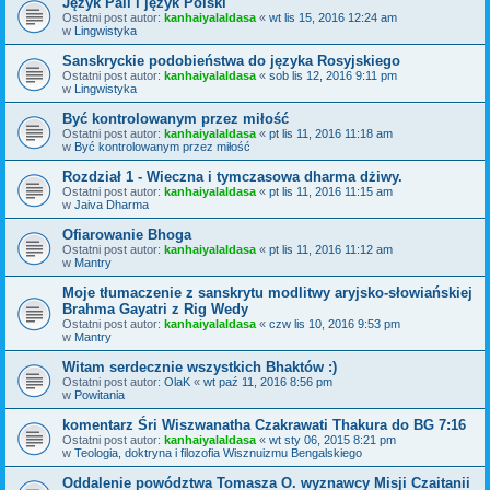
Język Pali i język Polski
Ostatni post autor:
kanhaiyalaldasa
«
wt lis 15, 2016 12:24 am
w
Lingwistyka
Sanskryckie podobieństwa do języka Rosyjskiego
Ostatni post autor:
kanhaiyalaldasa
«
sob lis 12, 2016 9:11 pm
w
Lingwistyka
Być kontrolowanym przez miłość
Ostatni post autor:
kanhaiyalaldasa
«
pt lis 11, 2016 11:18 am
w
Być kontrolowanym przez miłość
Rozdział 1 - Wieczna i tymczasowa dharma dżiwy.
Ostatni post autor:
kanhaiyalaldasa
«
pt lis 11, 2016 11:15 am
w
Jaiva Dharma
Ofiarowanie Bhoga
Ostatni post autor:
kanhaiyalaldasa
«
pt lis 11, 2016 11:12 am
w
Mantry
Moje tłumaczenie z sanskrytu modlitwy aryjsko-słowiańskiej
Brahma Gayatri z Rig Wedy
Ostatni post autor:
kanhaiyalaldasa
«
czw lis 10, 2016 9:53 pm
w
Mantry
Witam serdecznie wszystkich Bhaktów :)
Ostatni post autor:
OlaK
«
wt paź 11, 2016 8:56 pm
w
Powitania
komentarz Śri Wiszwanatha Czakrawati Thakura do BG 7:16
Ostatni post autor:
kanhaiyalaldasa
«
wt sty 06, 2015 8:21 pm
w
Teologia, doktryna i filozofia Wisznuizmu Bengalskiego
Oddalenie powództwa Tomasza O. wyznawcy Misji Czaitanii