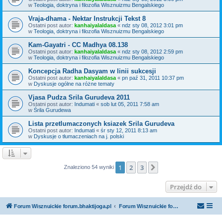
w
Teologia, doktryna i filozofia Wisznuizmu Bengalskiego
Vraja-dhama - Nektar Instrukcji Tekst 8
Ostatni post autor:
kanhaiyalaldasa
«
ndz sty 08, 2012 3:01 pm
w
Teologia, doktryna i filozofia Wisznuizmu Bengalskiego
Kam-Gayatri - CC Madhya 08.138
Ostatni post autor:
kanhaiyalaldasa
«
ndz sty 08, 2012 2:59 pm
w
Teologia, doktryna i filozofia Wisznuizmu Bengalskiego
Koncepcja Radha Dasyam w linii sukcesji
Ostatni post autor:
kanhaiyalaldasa
«
pn paź 31, 2011 10:37 pm
w
Dyskusje ogólne na różne tematy
Vjasa Pudza Srila Gurudeva 2011
Ostatni post autor:
Indumati
«
sob lut 05, 2011 7:58 am
w
Śrila Gurudewa
Lista przetlumaczonych ksiazek Srila Gurudeva
Ostatni post autor:
Indumati
«
śr sty 12, 2011 8:13 am
w
Dyskusje o tłumaczeniach na j. polski
1
2
3
Następna
Znaleziono 54 wyniki
Przejdź do
Forum Wisznuickie forum.bhaktijoga.pl
Forum Wisznuickie forum.bhaktijoga.pl