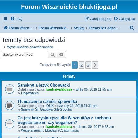
Forum Wisznuickie bhaktijoga.pl
FAQ
Zarejestruj się
Zaloguj się
S
Forum Wisznuickie forum.bhaktijoga.pl
Forum Wisznuickie forum.bhaktijoga.pl
Szukaj
Tematy bez odpowiedzi
z
Tematy bez odpowiedzi
u
Wyszukiwanie zaawansowane
k
Szukaj
Wyszukiwanie zaawansowane
a
1
2
3
Następna
Znaleziono 54 wyniki
j
Tematy
Sanskryt a język Chorwacki
Ostatni post autor:
kanhaiyalaldasa
«
wt lis 05, 2019 11:55 am
w
Lingwistyka
Tłumaczenie całości śpiewnika
Ostatni post autor:
OlaK
«
czw sty 31, 2019 11:31 pm
w
Śpiewnik Śri Gaudiya Giti-Guccha
Co jest korzystniejsze dla Wisznuitów z zachodu
wegetarianizm, czy weganizm?
Ostatni post autor:
kanhaiyalaldasa
«
sob gru 30, 2017 9:35 am
w
Wegetarianizm, Ekadasi i Czaturmasja