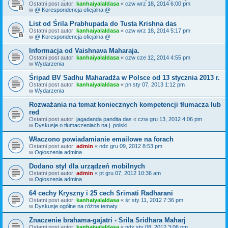
Ostatni post autor:
kanhaiyalaldasa
«
czw wrz 18, 2014 6:00 pm
w
@ Korespondencja oficjalna @
List od Śrila Prabhupada do Tusta Krishna das
Ostatni post autor:
kanhaiyalaldasa
«
czw wrz 18, 2014 5:17 pm
w
@ Korespondencja oficjalna @
Informacja od Vaishnava Maharaja.
Ostatni post autor:
kanhaiyalaldasa
«
czw cze 12, 2014 4:55 pm
w
Wydarzenia
Śripad BV Sadhu Maharadża w Polsce od 13 stycznia 2013 r.
Ostatni post autor:
kanhaiyalaldasa
«
pn sty 07, 2013 1:12 pm
w
Wydarzenia
Rozważania na temat koniecznych kompetencji tłumacza lub
red
Ostatni post autor:
jagadanda pandita das
«
czw gru 13, 2012 4:06 pm
w
Dyskusje o tłumaczeniach na j. polski
Właczono powiadamianie emailowe na forach
Ostatni post autor:
admin
«
ndz gru 09, 2012 8:53 pm
w
Ogłoszenia admina
Dodano styl dla urządzeń mobilnych
Ostatni post autor:
admin
«
pt gru 07, 2012 10:36 am
w
Ogłoszenia admina
64 cechy Kryszny i 25 cech Srimati Radharani
Ostatni post autor:
kanhaiyalaldasa
«
śr sty 11, 2012 7:36 pm
w
Dyskusje ogólne na różne tematy
Znaczenie brahama-gajatri - Srila Sridhara Maharj
Ostatni post autor:
kanhaiyalaldasa
«
ndz sty 08, 2012 3:06 pm