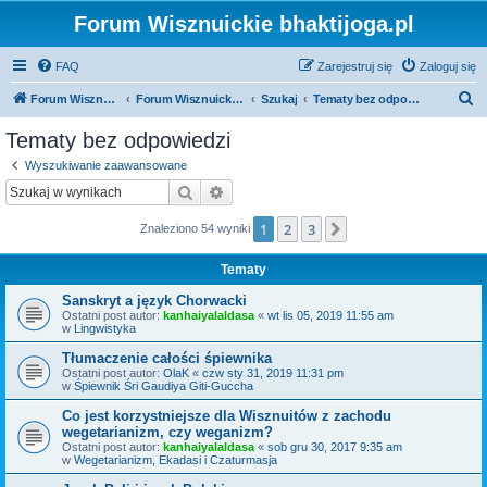
Forum Wisznuickie bhaktijoga.pl
FAQ
Zarejestruj się
Zaloguj się
S
Forum Wisznuickie forum.bhaktijoga.pl
Forum Wisznuickie forum.bhaktijoga.pl
Szukaj
Tematy bez odpowiedzi
z
Tematy bez odpowiedzi
u
Wyszukiwanie zaawansowane
k
Szukaj
Wyszukiwanie zaawansowane
a
1
2
3
Następna
Znaleziono 54 wyniki
j
Tematy
Sanskryt a język Chorwacki
Ostatni post autor:
kanhaiyalaldasa
«
wt lis 05, 2019 11:55 am
w
Lingwistyka
Tłumaczenie całości śpiewnika
Ostatni post autor:
OlaK
«
czw sty 31, 2019 11:31 pm
w
Śpiewnik Śri Gaudiya Giti-Guccha
Co jest korzystniejsze dla Wisznuitów z zachodu
wegetarianizm, czy weganizm?
Ostatni post autor:
kanhaiyalaldasa
«
sob gru 30, 2017 9:35 am
w
Wegetarianizm, Ekadasi i Czaturmasja