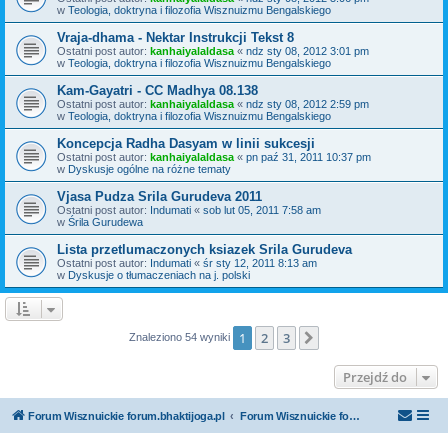
w
Teologia, doktryna i filozofia Wisznuizmu Bengalskiego
Vraja-dhama - Nektar Instrukcji Tekst 8
Ostatni post autor:
kanhaiyalaldasa
«
ndz sty 08, 2012 3:01 pm
w
Teologia, doktryna i filozofia Wisznuizmu Bengalskiego
Kam-Gayatri - CC Madhya 08.138
Ostatni post autor:
kanhaiyalaldasa
«
ndz sty 08, 2012 2:59 pm
w
Teologia, doktryna i filozofia Wisznuizmu Bengalskiego
Koncepcja Radha Dasyam w linii sukcesji
Ostatni post autor:
kanhaiyalaldasa
«
pn paź 31, 2011 10:37 pm
w
Dyskusje ogólne na różne tematy
Vjasa Pudza Srila Gurudeva 2011
Ostatni post autor:
Indumati
«
sob lut 05, 2011 7:58 am
w
Śrila Gurudewa
Lista przetlumaczonych ksiazek Srila Gurudeva
Ostatni post autor:
Indumati
«
śr sty 12, 2011 8:13 am
w
Dyskusje o tłumaczeniach na j. polski
1
2
3
Następna
Znaleziono 54 wyniki
Przejdź do
Forum Wisznuickie forum.bhaktijoga.pl
Forum Wisznuickie forum.bhaktijoga.pl