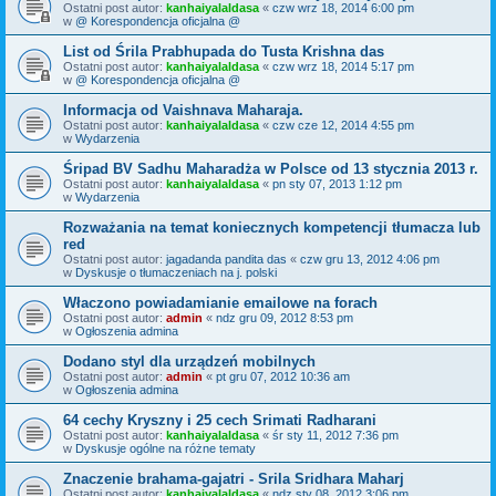
Ostatni post autor:
kanhaiyalaldasa
«
czw wrz 18, 2014 6:00 pm
w
@ Korespondencja oficjalna @
List od Śrila Prabhupada do Tusta Krishna das
Ostatni post autor:
kanhaiyalaldasa
«
czw wrz 18, 2014 5:17 pm
w
@ Korespondencja oficjalna @
Informacja od Vaishnava Maharaja.
Ostatni post autor:
kanhaiyalaldasa
«
czw cze 12, 2014 4:55 pm
w
Wydarzenia
Śripad BV Sadhu Maharadża w Polsce od 13 stycznia 2013 r.
Ostatni post autor:
kanhaiyalaldasa
«
pn sty 07, 2013 1:12 pm
w
Wydarzenia
Rozważania na temat koniecznych kompetencji tłumacza lub
red
Ostatni post autor:
jagadanda pandita das
«
czw gru 13, 2012 4:06 pm
w
Dyskusje o tłumaczeniach na j. polski
Właczono powiadamianie emailowe na forach
Ostatni post autor:
admin
«
ndz gru 09, 2012 8:53 pm
w
Ogłoszenia admina
Dodano styl dla urządzeń mobilnych
Ostatni post autor:
admin
«
pt gru 07, 2012 10:36 am
w
Ogłoszenia admina
64 cechy Kryszny i 25 cech Srimati Radharani
Ostatni post autor:
kanhaiyalaldasa
«
śr sty 11, 2012 7:36 pm
w
Dyskusje ogólne na różne tematy
Znaczenie brahama-gajatri - Srila Sridhara Maharj
Ostatni post autor:
kanhaiyalaldasa
«
ndz sty 08, 2012 3:06 pm