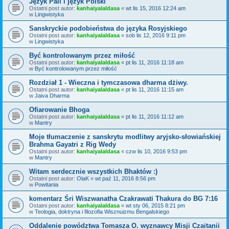
Język Pali i język Polski
Ostatni post autor:
kanhaiyalaldasa
«
wt lis 15, 2016 12:24 am
w
Lingwistyka
Sanskryckie podobieństwa do języka Rosyjskiego
Ostatni post autor:
kanhaiyalaldasa
«
sob lis 12, 2016 9:11 pm
w
Lingwistyka
Być kontrolowanym przez miłość
Ostatni post autor:
kanhaiyalaldasa
«
pt lis 11, 2016 11:18 am
w
Być kontrolowanym przez miłość
Rozdział 1 - Wieczna i tymczasowa dharma dżiwy.
Ostatni post autor:
kanhaiyalaldasa
«
pt lis 11, 2016 11:15 am
w
Jaiva Dharma
Ofiarowanie Bhoga
Ostatni post autor:
kanhaiyalaldasa
«
pt lis 11, 2016 11:12 am
w
Mantry
Moje tłumaczenie z sanskrytu modlitwy aryjsko-słowiańskiej
Brahma Gayatri z Rig Wedy
Ostatni post autor:
kanhaiyalaldasa
«
czw lis 10, 2016 9:53 pm
w
Mantry
Witam serdecznie wszystkich Bhaktów :)
Ostatni post autor:
OlaK
«
wt paź 11, 2016 8:56 pm
w
Powitania
komentarz Śri Wiszwanatha Czakrawati Thakura do BG 7:16
Ostatni post autor:
kanhaiyalaldasa
«
wt sty 06, 2015 8:21 pm
w
Teologia, doktryna i filozofia Wisznuizmu Bengalskiego
Oddalenie powództwa Tomasza O. wyznawcy Misji Czaitanii