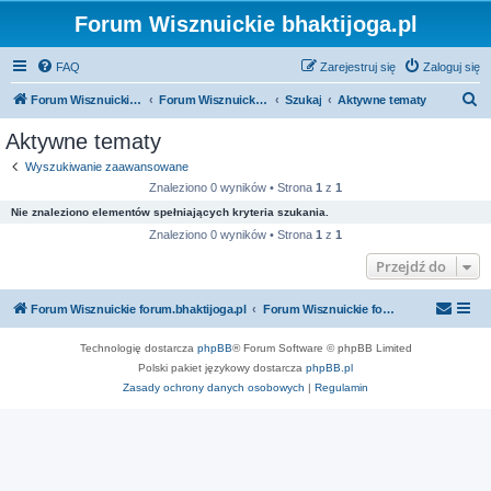
Forum Wisznuickie bhaktijoga.pl
FAQ
Zarejestruj się
Zaloguj się
S
Forum Wisznuickie forum.bhaktijoga.pl
Forum Wisznuickie forum.bhaktijoga.pl
Szukaj
Aktywne tematy
z
Aktywne tematy
u
Wyszukiwanie zaawansowane
k
Znaleziono 0 wyników • Strona
1
z
1
a
Nie znaleziono elementów spełniających kryteria szukania.
j
Znaleziono 0 wyników • Strona
1
z
1
Przejdź do
Forum Wisznuickie forum.bhaktijoga.pl
Forum Wisznuickie forum.bhaktijoga.pl
Technologię dostarcza
phpBB
® Forum Software © phpBB Limited
Polski pakiet językowy dostarcza
phpBB.pl
Zasady ochrony danych osobowych
|
Regulamin