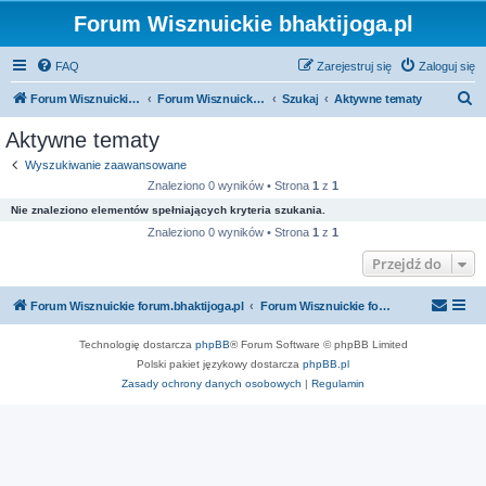
Forum Wisznuickie bhaktijoga.pl
FAQ
Zarejestruj się
Zaloguj się
S
Forum Wisznuickie forum.bhaktijoga.pl
Forum Wisznuickie forum.bhaktijoga.pl
Szukaj
Aktywne tematy
z
Aktywne tematy
u
Wyszukiwanie zaawansowane
k
Znaleziono 0 wyników • Strona
1
z
1
a
Nie znaleziono elementów spełniających kryteria szukania.
j
Znaleziono 0 wyników • Strona
1
z
1
Przejdź do
Forum Wisznuickie forum.bhaktijoga.pl
Forum Wisznuickie forum.bhaktijoga.pl
Technologię dostarcza
phpBB
® Forum Software © phpBB Limited
Polski pakiet językowy dostarcza
phpBB.pl
Zasady ochrony danych osobowych
|
Regulamin