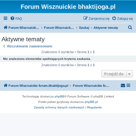
Forum Wisznuickie bhaktijoga.pl
FAQ
Zarejestruj się
Zaloguj się
S
Forum Wisznuickie forum.bhaktijoga.pl
Forum Wisznuickie forum.bhaktijoga.pl
Szukaj
Aktywne tematy
z
Aktywne tematy
u
Wyszukiwanie zaawansowane
k
Znaleziono 0 wyników • Strona
1
z
1
a
Nie znaleziono elementów spełniających kryteria szukania.
j
Znaleziono 0 wyników • Strona
1
z
1
Przejdź do
Forum Wisznuickie forum.bhaktijoga.pl
Forum Wisznuickie forum.bhaktijoga.pl
Technologię dostarcza
phpBB
® Forum Software © phpBB Limited
Polski pakiet językowy dostarcza
phpBB.pl
Zasady ochrony danych osobowych
|
Regulamin