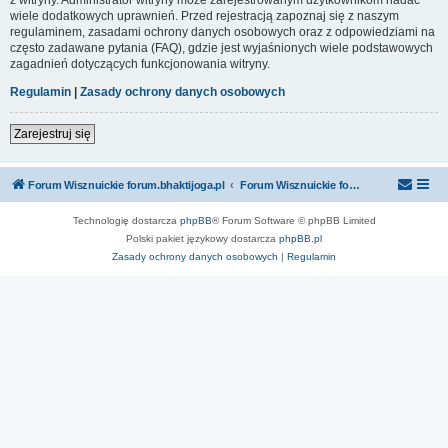
wiele dodatkowych uprawnień. Przed rejestracją zapoznaj się z naszym
regulaminem, zasadami ochrony danych osobowych oraz z odpowiedziami na
często zadawane pytania (FAQ), gdzie jest wyjaśnionych wiele podstawowych
zagadnień dotyczących funkcjonowania witryny.
Regulamin
|
Zasady ochrony danych osobowych
Zarejestruj się
Forum Wisznuickie forum.bhaktijoga.pl
Forum Wisznuickie forum.bhaktijoga.pl
Technologię dostarcza
phpBB
® Forum Software © phpBB Limited
Polski pakiet językowy dostarcza
phpBB.pl
Zasady ochrony danych osobowych
|
Regulamin