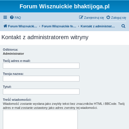
Forum Wisznuickie bhaktijoga.pl
FAQ
Zarejestruj się
Zaloguj się
S
Forum Wisznuickie forum.bhaktijoga.pl
Forum Wisznuickie forum.bhaktijoga.pl
Kontakt z administratorem witryny
z
Kontakt z administratorem witryny
u
k
Odbiorca:
Administrator
a
j
Twój adres e-mail:
Twoja nazwa:
Tytuł:
Treść wiadomości:
Wiadomość zostanie wysłana jako zwykły tekst bez znaczników HTML i BBCode. Twój
adres e-mail zostanie ustawiony jako adres zwrotny tej wiadomości.