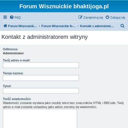
Forum Wisznuickie bhaktijoga.pl
FAQ
Zarejestruj się
Zaloguj się
S
Forum Wisznuickie forum.bhaktijoga.pl
Forum Wisznuickie forum.bhaktijoga.pl
Kontakt z administratorem witryny
z
Kontakt z administratorem witryny
u
k
Odbiorca:
Administrator
a
j
Twój adres e-mail:
Twoja nazwa:
Tytuł:
Treść wiadomości:
Wiadomość zostanie wysłana jako zwykły tekst bez znaczników HTML i BBCode. Twój
adres e-mail zostanie ustawiony jako adres zwrotny tej wiadomości.