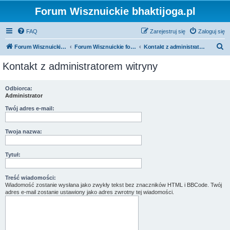
Forum Wisznuickie bhaktijoga.pl
FAQ
Zarejestruj się
Zaloguj się
S
Forum Wisznuickie forum.bhaktijoga.pl
Forum Wisznuickie forum.bhaktijoga.pl
Kontakt z administratorem witryny
z
Kontakt z administratorem witryny
u
k
Odbiorca:
Administrator
a
j
Twój adres e-mail:
Twoja nazwa:
Tytuł:
Treść wiadomości:
Wiadomość zostanie wysłana jako zwykły tekst bez znaczników HTML i BBCode. Twój
adres e-mail zostanie ustawiony jako adres zwrotny tej wiadomości.