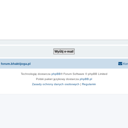
 forum.bhaktijoga.pl
Kon
Technologię dostarcza
phpBB
® Forum Software © phpBB Limited
Polski pakiet językowy dostarcza
phpBB.pl
Zasady ochrony danych osobowych
|
Regulamin