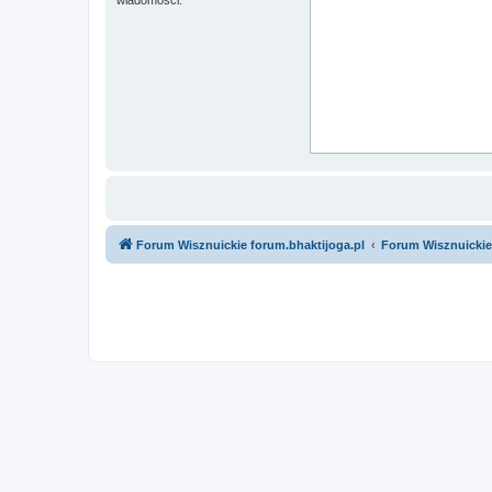
Forum Wisznuickie forum.bhaktijoga.pl
Forum Wisznuickie