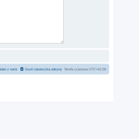
takt z nami
Usuń ciasteczka witryny
Strefa czasowa
UTC+01:00