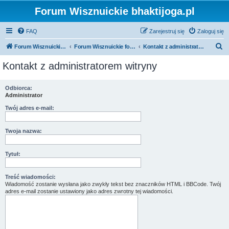
Forum Wisznuickie bhaktijoga.pl
FAQ
Zarejestruj się
Zaloguj się
S
Forum Wisznuickie forum.bhaktijoga.pl
Forum Wisznuickie forum.bhaktijoga.pl
Kontakt z administratorem witryny
z
Kontakt z administratorem witryny
u
k
Odbiorca:
Administrator
a
j
Twój adres e-mail:
Twoja nazwa:
Tytuł:
Treść wiadomości:
Wiadomość zostanie wysłana jako zwykły tekst bez znaczników HTML i BBCode. Twój
adres e-mail zostanie ustawiony jako adres zwrotny tej wiadomości.