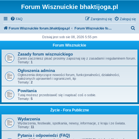
Forum Wisznuickie bhaktijoga.pl
FAQ
Zarejestruj się
Zaloguj się
S
Forum Wisznuickie forum.bhaktijoga.pl
Forum Wisznuickie forum.bhaktijoga.pl
z
Dzisiaj jest sob sie 08, 2026 5:55 pm
u
Forum Wisznuickie
k
Zasady forum wisznuickiego
a
Zanim zaczniesz pisać prosimy zapoznaj się z zasadami i regulaminem forum.
Tematy:
1
j
Ogłoszenia admina
Ogłoszenia dotyczące nowości forum, funkcjonalności, działalności,
nałożonych uprawnień i ograniczeń, itp
Tematy:
2
Powitania
Tutaj możesz przedstawić się i napisać coś o sobie.
Tematy:
5
Życie - Fora Publiczne
Wydarzenia
Wydarzenia, festiwale, spotkania, newsy, informacje, z kraju i ze świata.
Tematy:
11
Pytania i odpowiedzi (FAQ)