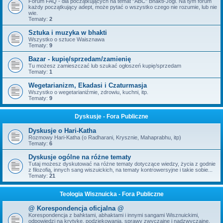
Forum FAQ - dla początkujących na temat "ABC" Bhakti-Jogi. Na tym forum
każdy początkujący adept, może pytać o wszystko czego nie rozumie, lub nie
wie.
Tematy:
2
Sztuka i muzyka w bhakti
Wszystko o sztuce Waisznawa
Tematy:
9
Bazar - kupię/sprzedam/zamienię
Tu możesz zamieszczać lub szukać ogłoszeń kupię/sprzedam
Tematy:
1
Wegetarianizm, Ekadasi i Czaturmasja
Wszystko o wegetarianiźmie, zdrowiu, kuchni, itp.
Tematy:
9
Dyskusje - Fora Publiczne
Dyskusje o Hari-Katha
Rozmowy Hari-Katha (o Radharani, Krysznie, Mahaprabhu, itp)
Tematy:
6
Dyskusje ogólne na różne tematy
Tutaj możesz dyskutować na różne tematy dotyczące wiedzy, życia z godnie
z filozofią, innych sang wiszuickich, na tematy kontrowersyjne i takie sobie...
Tematy:
21
Teologia Wisznuicka - Fora Publiczne
@ Korespondencja oficjalna @
Korespondencja z bahktami, abhaktami i innymi sangami Wisznuickimi,
odpowiedzi na krytykę, podziękowania, sprawy zwyczajne i nadzwyczajne,