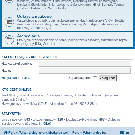
Wedami, Wisznuizmem, Hinduizmem, hierofanią i literaturą Wedyjską,
językami Słowiańskimi i ich związku z Sanskrytem, Hindi, Bengali, Telugu,
językiem Palskim ze Śri Lanki, itp.
Odkrycia naukowe
Wszelkiego typu odkrycia naukowe (genetyka, haplogrupy) Arjów, Słowian
oraz inne odkrycia dotyczące Wiusznuizmu, Wed, Agam, starożytnych
budowli, architektury, itp.
Archeologia
Odkrycia archeologiczne na temat pochodzenia Słowian, Wisznuitów, Arjów,
Haplogrupy R1a, Wed, itp
ZALOGUJ SIĘ
•
ZAREJESTRUJ SIĘ
Nazwa użytkownika:
Hasło:
Nie pamiętam hasła
Zapamiętaj mnie
KTO JEST ONLINE
Jest
66
użytkowników online :: 1 zarejestrowany, 0 ukrytych i 65 gości (wg danych z
ostatnich 5 minut)
Najwięcej użytkowników (
1748
) było online śr sie 05, 2026 3:25 pm
STATYSTYKI
Liczba postów:
563
• Liczba tematów:
120
• Liczba użytkowników:
487
• Ostatnio
zarejestrowany użytkownik:
OlaK
Forum Wisznuickie forum.bhaktijoga.pl
Forum Wisznuickie forum.bhaktijoga.pl