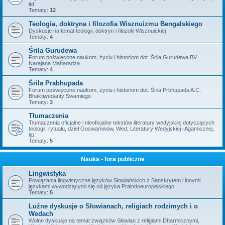
itd.
Tematy:
12
Teologia, doktryna i filozofia Wisznuizmu Bengalskiego
Dyskusje na temat teologii, doktryn i filozofii Wisznuickiej
Tematy:
4
Śrila Gurudewa
Forum poświęcone naukom, życiu i historiom dot. Śrila Gurudewa BV
Narajana Maharadża
Tematy:
4
Śrila Prabhupada
Forum poświęcone naukom, życiu i historiom dot. Śrila Prbhupada A.C.
Bhaktiwedanty Swamiego
Tematy:
3
Tłumaczenia
Tłumaczenia oficjalne i nieoficjalne tekstów literatury wedyjskiej dotyczących
teologii, rytuału, dzieł Goswaminów, Wed, Literatury Wedyjskiej i Agamicznej,
itp.
Tematy:
5
Nauka - fora publiczne
Lingwistyka
Powiązania lingwistyczne języków Słowiańskich z Sanskrytem i innymi
językami wywodzącymi się od języka Praindoeuropejskiego.
Tematy:
5
Luźne dyskusje o Słowianach, religiach rodzimych i o
Wedach
Wolne dyskusje na temat związków Słowian z religiami Dharmicznymi,