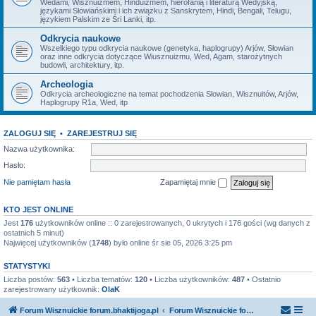
Wedami, Wisznuizmem, Hinduizmem, hierofanią i literaturą Wedyjską,
językami Słowiańskimi i ich związku z Sanskrytem, Hindi, Bengali, Telugu,
językiem Palskim ze Śri Lanki, itp.
Odkrycia naukowe
Wszelkiego typu odkrycia naukowe (genetyka, haplogrupy) Arjów, Słowian
oraz inne odkrycia dotyczące Wiusznuizmu, Wed, Agam, starożytnych
budowli, architektury, itp.
Archeologia
Odkrycia archeologiczne na temat pochodzenia Słowian, Wisznuitów, Arjów,
Haplogrupy R1a, Wed, itp
ZALOGUJ SIĘ
•
ZAREJESTRUJ SIĘ
Nazwa użytkownika:
Hasło:
Nie pamiętam hasła
Zapamiętaj mnie
KTO JEST ONLINE
Jest
176
użytkowników online :: 0 zarejestrowanych, 0 ukrytych i 176 gości (wg danych z
ostatnich 5 minut)
Najwięcej użytkowników (
1748
) było online śr sie 05, 2026 3:25 pm
STATYSTYKI
Liczba postów:
563
• Liczba tematów:
120
• Liczba użytkowników:
487
• Ostatnio
zarejestrowany użytkownik:
OlaK
Forum Wisznuickie forum.bhaktijoga.pl
Forum Wisznuickie forum.bhaktijoga.pl