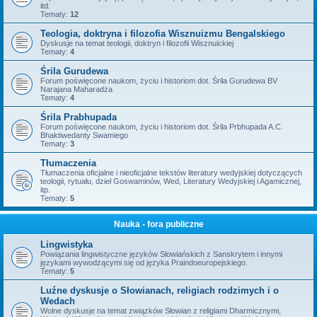
itd.
Tematy:
12
Teologia, doktryna i filozofia Wisznuizmu Bengalskiego
Dyskusje na temat teologii, doktryn i filozofii Wisznuickiej
Tematy:
4
Śrila Gurudewa
Forum poświęcone naukom, życiu i historiom dot. Śrila Gurudewa BV
Narajana Maharadża
Tematy:
4
Śrila Prabhupada
Forum poświęcone naukom, życiu i historiom dot. Śrila Prbhupada A.C.
Bhaktiwedanty Swamiego
Tematy:
3
Tłumaczenia
Tłumaczenia oficjalne i nieoficjalne tekstów literatury wedyjskiej dotyczących
teologii, rytuału, dzieł Goswaminów, Wed, Literatury Wedyjskiej i Agamicznej,
itp.
Tematy:
5
Nauka - fora publiczne
Lingwistyka
Powiązania lingwistyczne języków Słowiańskich z Sanskrytem i innymi
językami wywodzącymi się od języka Praindoeuropejskiego.
Tematy:
5
Luźne dyskusje o Słowianach, religiach rodzimych i o
Wedach
Wolne dyskusje na temat związków Słowian z religiami Dharmicznymi,