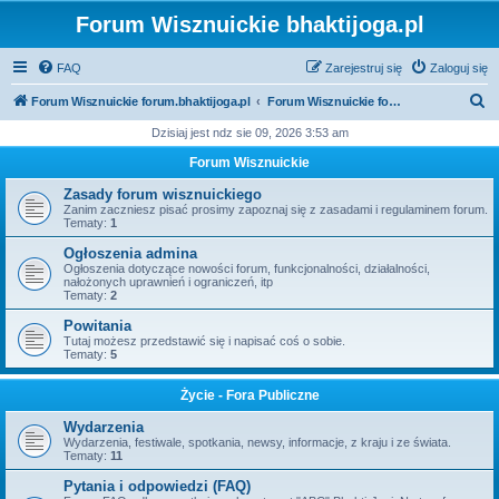
Forum Wisznuickie bhaktijoga.pl
FAQ
Zarejestruj się
Zaloguj się
S
Forum Wisznuickie forum.bhaktijoga.pl
Forum Wisznuickie forum.bhaktijoga.pl
z
Dzisiaj jest ndz sie 09, 2026 3:53 am
u
Forum Wisznuickie
k
Zasady forum wisznuickiego
a
Zanim zaczniesz pisać prosimy zapoznaj się z zasadami i regulaminem forum.
Tematy:
1
j
Ogłoszenia admina
Ogłoszenia dotyczące nowości forum, funkcjonalności, działalności,
nałożonych uprawnień i ograniczeń, itp
Tematy:
2
Powitania
Tutaj możesz przedstawić się i napisać coś o sobie.
Tematy:
5
Życie - Fora Publiczne
Wydarzenia
Wydarzenia, festiwale, spotkania, newsy, informacje, z kraju i ze świata.
Tematy:
11
Pytania i odpowiedzi (FAQ)