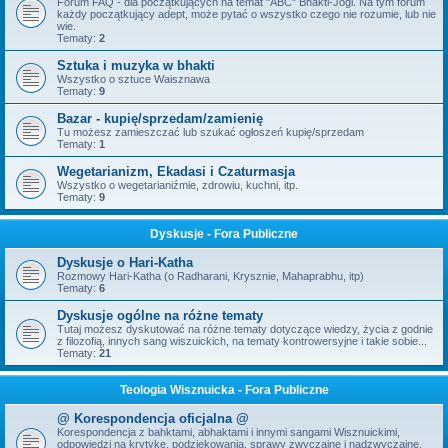
Forum FAQ - dla początkujących na temat "ABC" Bhakti-Jogi. Na tym forum
każdy początkujący adept, może pytać o wszystko czego nie rozumie, lub nie
wie.
Tematy:
2
Sztuka i muzyka w bhakti
Wszystko o sztuce Waisznawa
Tematy:
9
Bazar - kupię/sprzedam/zamienię
Tu możesz zamieszczać lub szukać ogłoszeń kupię/sprzedam
Tematy:
1
Wegetarianizm, Ekadasi i Czaturmasja
Wszystko o wegetarianiźmie, zdrowiu, kuchni, itp.
Tematy:
9
Dyskusje - Fora Publiczne
Dyskusje o Hari-Katha
Rozmowy Hari-Katha (o Radharani, Krysznie, Mahaprabhu, itp)
Tematy:
6
Dyskusje ogólne na różne tematy
Tutaj możesz dyskutować na różne tematy dotyczące wiedzy, życia z godnie
z filozofią, innych sang wiszuickich, na tematy kontrowersyjne i takie sobie...
Tematy:
21
Teologia Wisznuicka - Fora Publiczne
@ Korespondencja oficjalna @
Korespondencja z bahktami, abhaktami i innymi sangami Wisznuickimi,
odpowiedzi na krytykę, podziękowania, sprawy zwyczajne i nadzwyczajne,