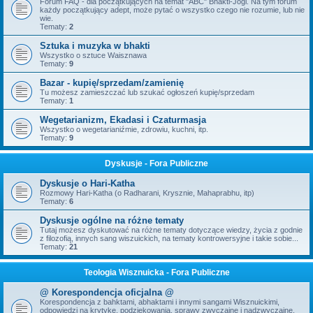
Forum FAQ - dla początkujących na temat "ABC" Bhakti-Jogi. Na tym forum
każdy początkujący adept, może pytać o wszystko czego nie rozumie, lub nie
wie.
Tematy:
2
Sztuka i muzyka w bhakti
Wszystko o sztuce Waisznawa
Tematy:
9
Bazar - kupię/sprzedam/zamienię
Tu możesz zamieszczać lub szukać ogłoszeń kupię/sprzedam
Tematy:
1
Wegetarianizm, Ekadasi i Czaturmasja
Wszystko o wegetarianiźmie, zdrowiu, kuchni, itp.
Tematy:
9
Dyskusje - Fora Publiczne
Dyskusje o Hari-Katha
Rozmowy Hari-Katha (o Radharani, Krysznie, Mahaprabhu, itp)
Tematy:
6
Dyskusje ogólne na różne tematy
Tutaj możesz dyskutować na różne tematy dotyczące wiedzy, życia z godnie
z filozofią, innych sang wiszuickich, na tematy kontrowersyjne i takie sobie...
Tematy:
21
Teologia Wisznuicka - Fora Publiczne
@ Korespondencja oficjalna @
Korespondencja z bahktami, abhaktami i innymi sangami Wisznuickimi,
odpowiedzi na krytykę, podziękowania, sprawy zwyczajne i nadzwyczajne,