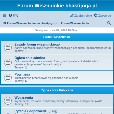
Forum Wisznuickie bhaktijoga.pl
FAQ
Zarejestruj się
Zaloguj się
S
Forum Wisznuickie forum.bhaktijoga.pl
Forum Wisznuickie forum.bhaktijoga.pl
z
Dzisiaj jest pt sie 07, 2026 10:06 am
u
Forum Wisznuickie
k
Zasady forum wisznuickiego
a
Zanim zaczniesz pisać prosimy zapoznaj się z zasadami i regulaminem forum.
Tematy:
1
j
Ogłoszenia admina
Ogłoszenia dotyczące nowości forum, funkcjonalności, działalności,
nałożonych uprawnień i ograniczeń, itp
Tematy:
2
Powitania
Tutaj możesz przedstawić się i napisać coś o sobie.
Tematy:
5
Życie - Fora Publiczne
Wydarzenia
Wydarzenia, festiwale, spotkania, newsy, informacje, z kraju i ze świata.
Tematy:
11
Pytania i odpowiedzi (FAQ)