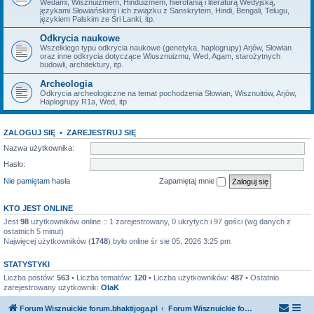
Wedami, Wisznuizmem, Hinduizmem, hierofanią i literaturą Wedyjską,
językami Słowiańskimi i ich związku z Sanskrytem, Hindi, Bengali, Telugu,
językiem Palskim ze Śri Lanki, itp.
Odkrycia naukowe
Wszelkiego typu odkrycia naukowe (genetyka, haplogrupy) Arjów, Słowian
oraz inne odkrycia dotyczące Wiusznuizmu, Wed, Agam, starożytnych
budowli, architektury, itp.
Archeologia
Odkrycia archeologiczne na temat pochodzenia Słowian, Wisznuitów, Arjów,
Haplogrupy R1a, Wed, itp
ZALOGUJ SIĘ
•
ZAREJESTRUJ SIĘ
Nazwa użytkownika:
Hasło:
Nie pamiętam hasła
Zapamiętaj mnie
KTO JEST ONLINE
Jest
98
użytkowników online :: 1 zarejestrowany, 0 ukrytych i 97 gości (wg danych z
ostatnich 5 minut)
Najwięcej użytkowników (
1748
) było online śr sie 05, 2026 3:25 pm
STATYSTYKI
Liczba postów:
563
• Liczba tematów:
120
• Liczba użytkowników:
487
• Ostatnio
zarejestrowany użytkownik:
OlaK
Forum Wisznuickie forum.bhaktijoga.pl
Forum Wisznuickie forum.bhaktijoga.pl