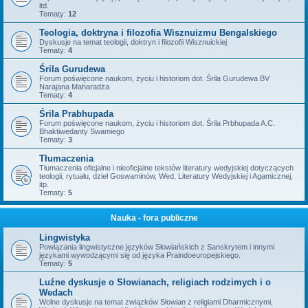
itd.
Tematy:
12
Teologia, doktryna i filozofia Wisznuizmu Bengalskiego
Dyskusje na temat teologii, doktryn i filozofii Wisznuickiej
Tematy:
4
Śrila Gurudewa
Forum poświęcone naukom, życiu i historiom dot. Śrila Gurudewa BV
Narajana Maharadża
Tematy:
4
Śrila Prabhupada
Forum poświęcone naukom, życiu i historiom dot. Śrila Prbhupada A.C.
Bhaktiwedanty Swamiego
Tematy:
3
Tłumaczenia
Tłumaczenia oficjalne i nieoficjalne tekstów literatury wedyjskiej dotyczących
teologii, rytuału, dzieł Goswaminów, Wed, Literatury Wedyjskiej i Agamicznej,
itp.
Tematy:
5
Nauka - fora publiczne
Lingwistyka
Powiązania lingwistyczne języków Słowiańskich z Sanskrytem i innymi
językami wywodzącymi się od języka Praindoeuropejskiego.
Tematy:
5
Luźne dyskusje o Słowianach, religiach rodzimych i o
Wedach
Wolne dyskusje na temat związków Słowian z religiami Dharmicznymi,