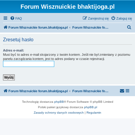
Forum Wisznuickie bhaktijoga.pl
FAQ
Zarejestruj się
Zaloguj się
S
Forum Wisznuickie forum.bhaktijoga.pl
Forum Wisznuickie forum.bhaktijoga.pl
z
Zresetuj hasło
u
k
Adres e-mail:
Musi być to adres e-mail skojarzony z twoim kontem. Jeśli nie był zmieniany z poziomu
a
panelu zarządzania kontem, jest to adres podany w czasie rejestracji.
j
Forum Wisznuickie forum.bhaktijoga.pl
Forum Wisznuickie forum.bhaktijoga.pl
Technologię dostarcza
phpBB
® Forum Software © phpBB Limited
Polski pakiet językowy dostarcza
phpBB.pl
Zasady ochrony danych osobowych
|
Regulamin