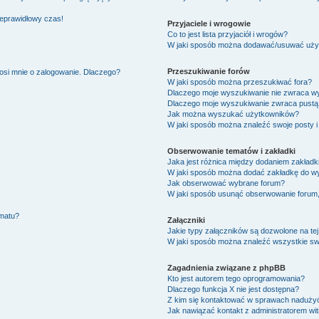
ieprawidłowy czas!
Przyjaciele i wrogowie
Co to jest lista przyjaciół i wrogów?
W jaki sposób można dodawać/usuwać użytk
Przeszukiwanie forów
osi mnie o zalogowanie. Dlaczego?
W jaki sposób można przeszukiwać fora?
Dlaczego moje wyszukiwanie nie zwraca w
Dlaczego moje wyszukiwanie zwraca pustą 
Jak można wyszukać użytkowników?
W jaki sposób można znaleźć swoje posty i
Obserwowanie tematów i zakładki
Jaka jest różnica między dodaniem zakład
W jaki sposób można dodać zakładkę do w
Jak obserwować wybrane forum?
W jaki sposób usunąć obserwowanie forum
ematu?
Załączniki
Jakie typy załączników są dozwolone na tej
W jaki sposób można znaleźć wszystkie swo
Zagadnienia związane z phpBB
Kto jest autorem tego oprogramowania?
Dlaczego funkcja X nie jest dostępna?
Z kim się kontaktować w sprawach nadużyć
Jak nawiązać kontakt z administratorem wi