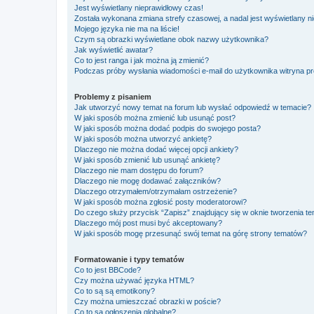
Jest wyświetlany nieprawidłowy czas!
Została wykonana zmiana strefy czasowej, a nadal jest wyświetlany n
Mojego języka nie ma na liście!
Czym są obrazki wyświetlane obok nazwy użytkownika?
Jak wyświetlić awatar?
Co to jest ranga i jak można ją zmienić?
Podczas próby wysłania wiadomości e-mail do użytkownika witryna pr
Problemy z pisaniem
Jak utworzyć nowy temat na forum lub wysłać odpowiedź w temacie?
W jaki sposób można zmienić lub usunąć post?
W jaki sposób można dodać podpis do swojego posta?
W jaki sposób można utworzyć ankietę?
Dlaczego nie można dodać więcej opcji ankiety?
W jaki sposób zmienić lub usunąć ankietę?
Dlaczego nie mam dostępu do forum?
Dlaczego nie mogę dodawać załączników?
Dlaczego otrzymałem/otrzymałam ostrzeżenie?
W jaki sposób można zgłosić posty moderatorowi?
Do czego służy przycisk “Zapisz” znajdujący się w oknie tworzenia t
Dlaczego mój post musi być akceptowany?
W jaki sposób mogę przesunąć swój temat na górę strony tematów?
Formatowanie i typy tematów
Co to jest BBCode?
Czy można używać języka HTML?
Co to są są emotikony?
Czy można umieszczać obrazki w poście?
Co to są ogłoszenia globalne?