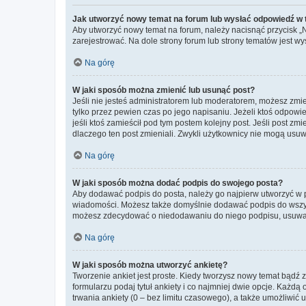
Jak utworzyć nowy temat na forum lub wysłać odpowiedź w
Aby utworzyć nowy temat na forum, należy nacisnąć przycisk 
zarejestrować. Na dole strony forum lub strony tematów jest 
Na górę
W jaki sposób można zmienić lub usunąć post?
Jeśli nie jesteś administratorem lub moderatorem, możesz zmie
tylko przez pewien czas po jego napisaniu. Jeżeli ktoś odpowiedz
jeśli ktoś zamieścił pod tym postem kolejny post. Jeśli post zm
dlaczego ten post zmieniali. Zwykli użytkownicy nie mogą usuw
Na górę
W jaki sposób można dodać podpis do swojego posta?
Aby dodawać podpis do posta, należy go najpierw utworzyć w 
wiadomości. Możesz także domyślnie dodawać podpis do wszyst
możesz zdecydować o niedodawaniu do niego podpisu, usuwaj
Na górę
W jaki sposób można utworzyć ankietę?
Tworzenie ankiet jest proste. Kiedy tworzysz nowy temat bądź z
formularzu podaj tytuł ankiety i co najmniej dwie opcje. Każ
trwania ankiety (0 – bez limitu czasowego), a także umożliwić