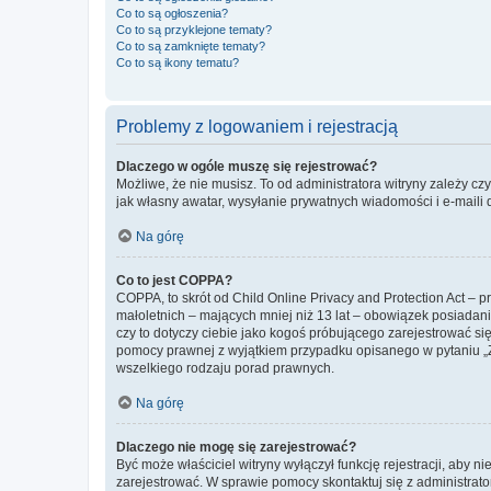
Co to są ogłoszenia?
Co to są przyklejone tematy?
Co to są zamknięte tematy?
Co to są ikony tematu?
Problemy z logowaniem i rejestracją
Dlaczego w ogóle muszę się rejestrować?
Możliwe, że nie musisz. To od administratora witryny zależy cz
jak własny awatar, wysyłanie prywatnych wiadomości i e-maili 
Na górę
Co to jest COPPA?
COPPA, to skrót od Child Online Privacy and Protection Act – 
małoletnich – mających mniej niż 13 lat – obowiązek posiadan
czy to dotyczy ciebie jako kogoś próbującego zarejestrować się 
pomocy prawnej z wyjątkiem przypadku opisanego w pytaniu „Z
wszelkiego rodzaju porad prawnych.
Na górę
Dlaczego nie mogę się zarejestrować?
Być może właściciel witryny wyłączył funkcję rejestracji, aby n
zarejestrować. W sprawie pomocy skontaktuj się z administrato