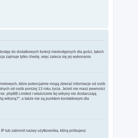
 dostęp do dodatkowych funkcji niedostępnych dla gości, takich
a zajmuje tylko chwilę, więc zaleca się jej wykonanie.
ernetowych, które potencjalnie mogą zbierać informacje od osób
tnych od osób poniżej 13 roku życia. Jeżeli nie masz pewności
e. phpBB Limited i właściciele tej witryny nie dostarczają
ą witryną?”, a także nie są punktem kontaktowym dla
s IP lub zabronił nazwy użytkownika, którą próbujesz