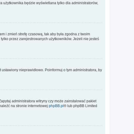
a użytkownika będzie wyświetlana tylko dla administratorów,
ontem i zmień strefę czasową, tak aby była zgodna z twoim
tylko przez zarejestrowanych użytkowników. Jeżeli nie jesteś
t ustawiony nieprawidłowo. Poinformuj o tym administratora, by
Zapytaj administratora witryny czy może zainstalować pakiet
naleźć na stronie internetowej
phpBB.pl
® lub phpBB Limited