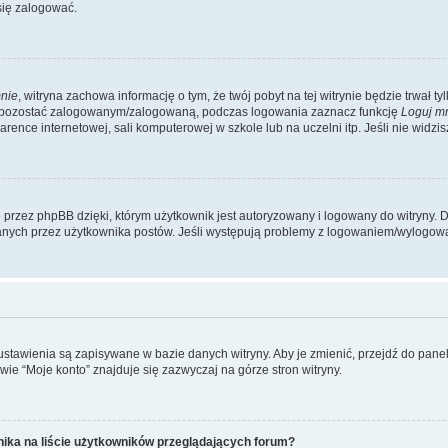
się zalogować.
nie
, witryna zachowa informację o tym, że twój pobyt na tej witrynie będzie trwał t
y pozostać zalogowanym/zalogowaną, podczas logowania zaznacz funkcję
Loguj m
ence internetowej, sali komputerowej w szkole lub na uczelni itp. Jeśli nie widzisz t
przez phpBB dzięki, którym użytkownik jest autoryzowany i logowany do witryny. D
zytanych przez użytkownika postów. Jeśli występują problemy z logowaniem/wylogo
 ustawienia są zapisywane w bazie danych witryny. Aby je zmienić, przejdź do p
ie “Moje konto” znajduje się zazwyczaj na górze stron witryny.
ika na liście użytkowników przeglądających forum?