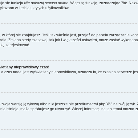
je się funkcja
Nie pokazuj statusu online
. Włącz tę funkcję, zaznaczając
Tak
. Nazw
wykazana w liczbie ukrytych użytkowników.
ta, w której się znajdujesz. Jeśli tak właśnie jest, przejdź do panelu zarządzania k
dia. Zmiana strefy czasowej, tak jak i większości ustawień, może zostać wykonana 
się zarejestrować.
wietlany nieprawidłowy czas!
a czas nadal jest wyświetlany nieprawidłowo, oznacza to, że czas na serwerze jes
 twoją wersję językową albo nikt jeszcze nie przetłumaczył phpBB3 na twój język. 
a nie istnieje, może spróbujesz go utworzyć. Więcej informacji na ten temat można z