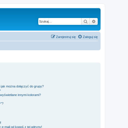
Szukaj
Wyszukiwanie z
Zarejestruj się
Zaloguj się
 i jak można dołączyć do grupy?
?
wyświetlane innymi kolorami?
y”?
!
e-mail od kogoś z tej witryny!