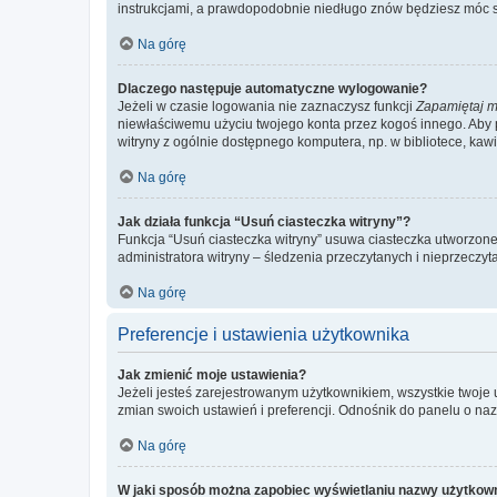
instrukcjami, a prawdopodobnie niedługo znów będziesz móc 
Na górę
Dlaczego następuje automatyczne wylogowanie?
Jeżeli w czasie logowania nie zaznaczysz funkcji
Zapamiętaj m
niewłaściwemu użyciu twojego konta przez kogoś innego. Ab
witryny z ogólnie dostępnego komputera, np. w bibliotece, kawiar
Na górę
Jak działa funkcja “Usuń ciasteczka witryny”?
Funkcja “Usuń ciasteczka witryny” usuwa ciasteczka utworzone 
administratora witryny – śledzenia przeczytanych i nieprzec
Na górę
Preferencje i ustawienia użytkownika
Jak zmienić moje ustawienia?
Jeżeli jesteś zarejestrowanym użytkownikiem, wszystkie twoje
zmian swoich ustawień i preferencji. Odnośnik do panelu o nazw
Na górę
W jaki sposób można zapobiec wyświetlaniu nazwy użytkown