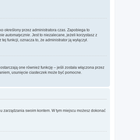
ylko określony przez administratora czas. Zapobiega to
nie automatycznie
. Jest to niezalecane, jeżeli korzystasz z
ej funkcji, oznacza to, że administrator ją wyłączył.
ostarczają one również funkcję – jeśli została włączona przez
waniem, usunięcie ciasteczek może być pomocne.
anelu zarządzania swoim kontem. W tym miejscu możesz dokonać