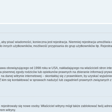
y, aby pisać wiadomości, konieczna jest rejestracja. Niemniej rejestracja umożliwia
do innych użytkowników, możliwość przypisania do grup użytkowników itp. Rejestracj
prawa obowiązującego od 1998 roku w USA, nakładającego na właścicieli stron int
ia pisemnej zgody rodziców lub opiekunów prawnych na zbieranie informacji prywa
na danej witrynie internetowej – skontaktuj się z prawnikiem, by uzyskać wyjaśnieni
 kim się kontaktować w sprawach nadużyć lub zagadnień prawnych związanych z t
ie rejestrowały się nowe osoby. Właściciel witryny mógł także zablokować twój adre
rem witryny.