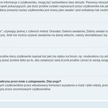
ane informacje o użytkowniku, mogą być wyświetlane dwa obrazki. Pierwszy obrazek
pek pokazujących, jak dużo postów zostało napisanych przez użytkownika lub jaki j
lany powyżej nazwy użytkownika jest znany jako awatar i jest unikatowy lub osobi
ar”, używając jednej z czterech metod: Gravatar, Galeria awatarów, Zdalny awatar 
ryny. Jeśli nie można używać awatarów na danej witrynie, należy skontaktować się 
stów dany użytkownik napisał lub jaki ma status na forum, np. moderatora czy a
y pisać postów tylko po to, aby zwiększyć swój licznik postów i przez to swoją rangę
witryna prosi mnie o zalogowanie. Dlaczego?
ch użytkowników przez wbudowany formularz wysyłania e-maili i tylko wtedy, jeżeli
ryny przez anonimowych użytkowników.