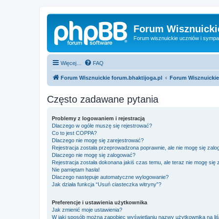
Forum Wisznuickie
Forum wisznuickie uczniów i sympa
Więcej…
FAQ
Forum Wisznuickie forum.bhaktijoga.pl
Forum Wisznuickie
Często zadawane pytania
Problemy z logowaniem i rejestracją
Dlaczego w ogóle muszę się rejestrować?
Co to jest COPPA?
Dlaczego nie mogę się zarejestrować?
Rejestracja została przeprowadzona poprawnie, ale nie mogę się zal
Dlaczego nie mogę się zalogować?
Rejestracja została dokonana jakiś czas temu, ale teraz nie mogę się
Nie pamiętam hasła!
Dlaczego następuje automatyczne wylogowanie?
Jak działa funkcja “Usuń ciasteczka witryny”?
Preferencje i ustawienia użytkownika
Jak zmienić moje ustawienia?
W jaki sposób można zapobiec wyświetlaniu nazwy użytkownika na li