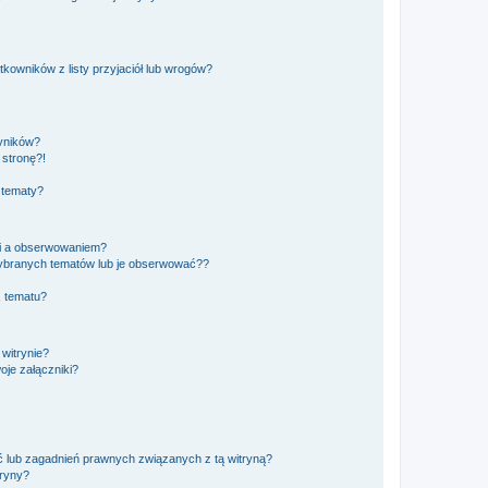
owników z listy przyjaciół lub wrogów?
yników?
stronę?!
 tematy?
ki a obserwowaniem?
ybranych tematów lub je obserwować??
, tematu?
 witrynie?
je załączniki?
 lub zagadnień prawnych związanych z tą witryną?
tryny?