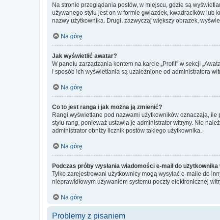
Na stronie przeglądania postów, w miejscu, gdzie są wyświetl
używanego stylu jest on w formie gwiazdek, kwadracików lub kro
nazwy użytkownika. Drugi, zazwyczaj większy obrazek, wyświet
Na górę
Jak wyświetlić awatar?
W panelu zarządzania kontem na karcie „Profil” w sekcji „Awat
i sposób ich wyświetlania są uzależnione od administratora wit
Na górę
Co to jest ranga i jak można ją zmienić?
Rangi wyświetlane pod nazwami użytkowników oznaczają, ile po
stylu rang, ponieważ ustawia je administrator witryny. Nie należ
administrator obniży licznik postów takiego użytkownika.
Na górę
Podczas próby wysłania wiadomości e-mail do użytkownika 
Tylko zarejestrowani użytkownicy mogą wysyłać e-maile do inny
nieprawidłowym używaniem systemu poczty elektronicznej wit
Na górę
Problemy z pisaniem