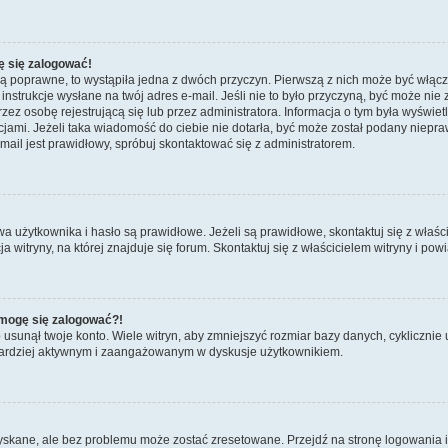
ę się zalogować!
są poprawne, to wystąpiła jedna z dwóch przyczyn. Pierwszą z nich może być włącz
nstrukcje wysłane na twój adres e-mail. Jeśli nie to było przyczyną, być może nie 
 osobę rejestrującą się lub przez administratora. Informacja o tym była wyświetlo
kcjami. Jeżeli taka wiadomość do ciebie nie dotarła, być może został podany niep
mail jest prawidłowy, spróbuj skontaktować się z administratorem.
żytkownika i hasło są prawidłowe. Jeżeli są prawidłowe, skontaktuj się z właścicie
itryny, na której znajduje się forum. Skontaktuj się z właścicielem witryny i po
e mogę się zalogować?!
sunął twoje konto. Wiele witryn, aby zmniejszyć rozmiar bazy danych, cyklicznie u
dź bardziej aktywnym i zaangażowanym w dyskusje użytkownikiem.
kane, ale bez problemu może zostać zresetowane. Przejdź na stronę logowania i k