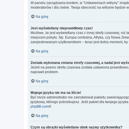
W panelu zarządzania kontem, w “Ustawieniach witryny” znajdu
moderatorów i dla ciebie. Twoja obecność na witrynie będzie 
Na górę
Jest wyświetlany nieprawidłowy czas!
Możliwe, że jest wyświetlany czas z innej strefy czasowej, niż 
miejscem pobytu. Np. Europa centralna, Afryka, czy Nowa Zelan
zarejestrowanym użytkownikiem – teraz jest dobry moment, by 
Na górę
Została wykonana zmiana strefy czasowej, a nadal jest wyś
Jeżeli na pewno strefa czasowa została ustawiona prawidłowo, 
naprawił problem.
Na górę
Mojego języka nie ma na liście!
Być może administrator nie zainstalował pakietu zawierającego
językowy, którego potrzebujesz. Jeśli pakiet dla twojego język
phpBB.com
®
Na górę
Czym są obrazki wyświetlane obok nazwy użytkownika?