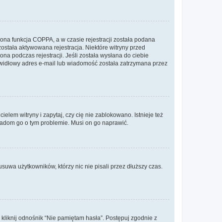
ona funkcja COPPA, a w czasie rejestracji została podana
została aktywowana rejestracja. Niektóre witryny przed
na podczas rejestracji. Jeśli została wysłana do ciebie
rawidłowy adres e-mail lub wiadomość została zatrzymana przez
lem witryny i zapytaj, czy cię nie zablokowano. Istnieje też
wiadom go o tym problemie. Musi on go naprawić.
suwa użytkowników, którzy nic nie pisali przez dłuższy czas.
liknij odnośnik “Nie pamiętam hasła”. Postępuj zgodnie z