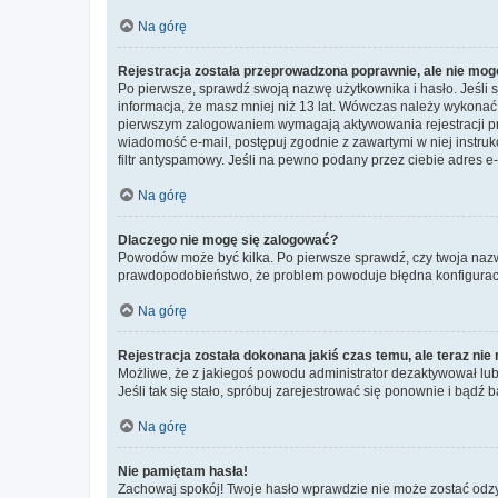
Na górę
Rejestracja została przeprowadzona poprawnie, ale nie mog
Po pierwsze, sprawdź swoją nazwę użytkownika i hasło. Jeśli 
informacja, że masz mniej niż 13 lat. Wówczas należy wykonać i
pierwszym zalogowaniem wymagają aktywowania rejestracji przez
wiadomość e-mail, postępuj zgodnie z zawartymi w niej instru
filtr antyspamowy. Jeśli na pewno podany przez ciebie adres e-
Na górę
Dlaczego nie mogę się zalogować?
Powodów może być kilka. Po pierwsze sprawdź, czy twoja nazwa u
prawdopodobieństwo, że problem powoduje błędna konfiguracja w
Na górę
Rejestracja została dokonana jakiś czas temu, ale teraz ni
Możliwe, że z jakiegoś powodu administrator dezaktywował lub u
Jeśli tak się stało, spróbuj zarejestrować się ponownie i bą
Na górę
Nie pamiętam hasła!
Zachowaj spokój! Twoje hasło wprawdzie nie może zostać odzys