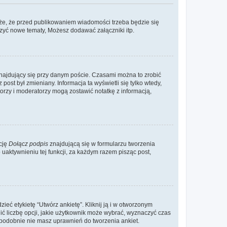
że, że przed publikowaniem wiadomości trzeba będzie się
rzyć nowe tematy, Możesz dodawać załączniki itp.
najdujący się przy danym poście. Czasami można to zrobić
 post był zmieniany. Informacja ta wyświetli się tylko wtedy,
atorzy i moderatorzy mogą zostawić notatkę z informacją,
cję
Dołącz podpis
znajdującą się w formularzu tworzenia
aktywnieniu tej funkcji, za każdym razem pisząc post,
eć etykietę “Utwórz ankietę”. Kliknij ją i w otworzonym
ić liczbę opcji, jakie użytkownik może wybrać, wyznaczyć czas
dopodobnie nie masz uprawnień do tworzenia ankiet.