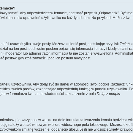
 temacie?
„Nowy temat”, aby odpowiedzieć w temacie, nacisnąć przycisk „Odpowiedz”. Być mo
wyświetlana lista uprawnień użytkownika na każdym forum. Na przykład: Możesz two
niać i usuwać tylko swoje posty. Możesz zmienić post, naciskając przycisk
Zmień
z
iał na ten post, pod twoim postem pojawi się informacja ile razy i kiedy ostatni raz
ienił moderator lub administrator, informacja ta nie zostanie wyświetlona. Administr
ać postów, gdy ktoś zamieścił pod ich postem nowy post.
panelu użytkownika. Aby dołączyć do danej wiadomości swój podpis, zaznacz funk
kich swoich postów, zaznaczając odpowiednią funkcję w panelu użytkownika. Po u
ąc w formularzu tworzenia wiadomości zaznaczenie z pola
Dołącz podpis
.
mieniasz pierwszy post w wątku, na dole formularza tworzenia tematu będziesz widzi
dą opcję należy wpisać w nowym wierszu widocznego pola tekstowego. Możesz określ
 użytkownikom zmianę wcześniej oddanego głosu. Jeśli nie widzisz etykiety, praw