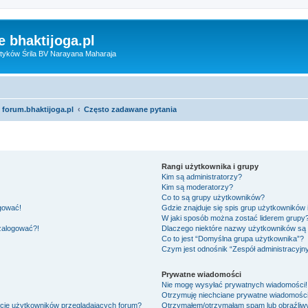
 bhaktijoga.pl
tyków Śrila BV Narayana Maharaja
 forum.bhaktijoga.pl
Często zadawane pytania
Rangi użytkownika i grupy
Kim są administratorzy?
Kim są moderatorzy?
Co to są grupy użytkowników?
ogować!
Gdzie znajduje się spis grup użytkowników
W jaki sposób można zostać liderem grupy
 zalogować?!
Dlaczego niektóre nazwy użytkowników są 
Co to jest “Domyślna grupa użytkownika”?
Czym jest odnośnik “Zespół administracyjn
Prywatne wiadomości
Nie mogę wysyłać prywatnych wiadomości!
Otrzymuję niechciane prywatne wiadomości
ście użytkowników przeglądających forum?
Otrzymałem/otrzymałam spam lub obraźliwy 