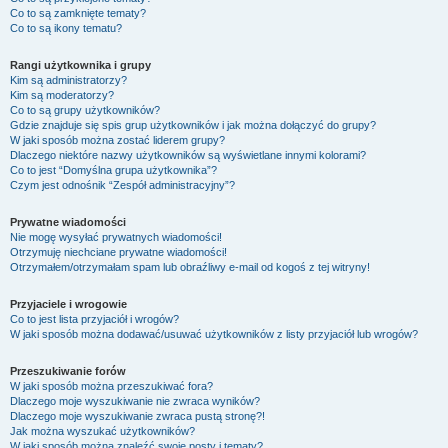
Co to są zamknięte tematy?
Co to są ikony tematu?
Rangi użytkownika i grupy
Kim są administratorzy?
Kim są moderatorzy?
Co to są grupy użytkowników?
Gdzie znajduje się spis grup użytkowników i jak można dołączyć do grupy?
W jaki sposób można zostać liderem grupy?
Dlaczego niektóre nazwy użytkowników są wyświetlane innymi kolorami?
Co to jest “Domyślna grupa użytkownika”?
Czym jest odnośnik “Zespół administracyjny”?
Prywatne wiadomości
Nie mogę wysyłać prywatnych wiadomości!
Otrzymuję niechciane prywatne wiadomości!
Otrzymałem/otrzymałam spam lub obraźliwy e-mail od kogoś z tej witryny!
Przyjaciele i wrogowie
Co to jest lista przyjaciół i wrogów?
W jaki sposób można dodawać/usuwać użytkowników z listy przyjaciół lub wrogów?
Przeszukiwanie forów
W jaki sposób można przeszukiwać fora?
Dlaczego moje wyszukiwanie nie zwraca wyników?
Dlaczego moje wyszukiwanie zwraca pustą stronę?!
Jak można wyszukać użytkowników?
W jaki sposób można znaleźć swoje posty i tematy?