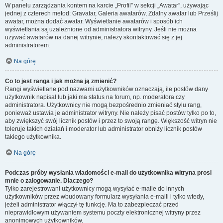
W panelu zarządzania kontem na karcie „Profil” w sekcji „Awatar”, używając
jednej z czterech metod: Gravatar, Galeria awatarów, Zdalny awatar lub Prześlij
awatar, można dodać awatar. Wyświetlanie awatarów i sposób ich
wyświetlania są uzależnione od administratora witryny. Jeśli nie można
używać awatarów na danej witrynie, należy skontaktować się z jej
administratorem.
Na górę
Co to jest ranga i jak można ją zmienić?
Rangi wyświetlane pod nazwami użytkowników oznaczają, ile postów dany
użytkownik napisał lub jaki ma status na forum, np. moderatora czy
administratora. Użytkownicy nie mogą bezpośrednio zmieniać stylu rang,
ponieważ ustawia je administrator witryny. Nie należy pisać postów tylko po to,
aby zwiększyć swój licznik postów i przez to swoją rangę. Większość witryn nie
toleruje takich działań i moderator lub administrator obniży licznik postów
takiego użytkownika.
Na górę
Podczas próby wysłania wiadomości e-mail do użytkownika witryna prosi
mnie o zalogowanie. Dlaczego?
Tylko zarejestrowani użytkownicy mogą wysyłać e-maile do innych
użytkowników przez wbudowany formularz wysyłania e-maili i tylko wtedy,
jeżeli administrator włączył tę funkcję. Ma to zabezpieczać przed
nieprawidłowym używaniem systemu poczty elektronicznej witryny przez
anonimowych użytkowników.