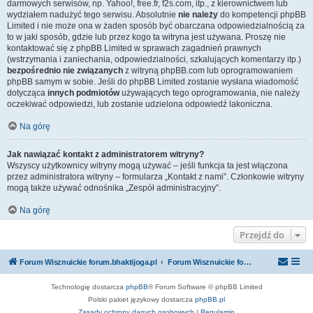
darmowych serwisów, np. Yahoo!, free.fr, f2s.com, itp., z kierownictwem lub
wydziałem nadużyć tego serwisu. Absolutnie
nie należy
do kompetencji phpBB
Limited i nie może ona w żaden sposób być obarczana odpowiedzialnością za
to w jaki sposób, gdzie lub przez kogo ta witryna jest używana. Proszę nie
kontaktować się z phpBB Limited w sprawach zagadnień prawnych
(wstrzymania i zaniechania, odpowiedzialności, szkalujących komentarzy itp.)
bezpośrednio nie związanych
z witryną phpBB.com lub oprogramowaniem
phpBB samym w sobie. Jeśli do phpBB Limited zostanie wysłana wiadomość
dotycząca
innych podmiotów
używających tego oprogramowania, nie należy
oczekiwać odpowiedzi, lub zostanie udzielona odpowiedź lakoniczna.
Na górę
Jak nawiązać kontakt z administratorem witryny?
Wszyscy użytkownicy witryny mogą używać – jeśli funkcja ta jest włączona
przez administratora witryny – formularza „Kontakt z nami”. Członkowie witryny
mogą także używać odnośnika „Zespół administracyjny”.
Na górę
Przejdź do
Forum Wisznuickie forum.bhaktijoga.pl
Forum Wisznuickie forum.bhaktijoga.pl
Technologię dostarcza
phpBB
® Forum Software © phpBB Limited
Polski pakiet językowy dostarcza
phpBB.pl
Zasady ochrony danych osobowych
|
Regulamin