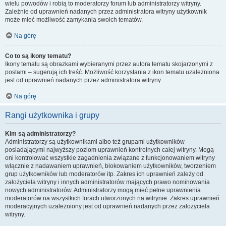
wielu powodów i robią to moderatorzy forum lub administratorzy witryny.
Zależnie od uprawnień nadanych przez administratora witryny użytkownik
może mieć możliwość zamykania swoich tematów.
Na górę
Co to są ikony tematu?
Ikony tematu są obrazkami wybieranymi przez autora tematu skojarzonymi z
postami – sugerują ich treść. Możliwość korzystania z ikon tematu uzależniona
jest od uprawnień nadanych przez administratora witryny.
Na górę
Rangi użytkownika i grupy
Kim są administratorzy?
Administratorzy są użytkownikami albo też grupami użytkowników
posiadającymi najwyższy poziom uprawnień kontrolnych całej witryny. Mogą
oni kontrolować wszystkie zagadnienia związane z funkcjonowaniem witryny
włącznie z nadawaniem uprawnień, blokowaniem użytkowników, tworzeniem
grup użytkowników lub moderatorów itp. Zakres ich uprawnień zależy od
założyciela witryny i innych administratorów mających prawo nominowania
nowych administratorów. Administratorzy mogą mieć pełne uprawnienia
moderatorów na wszystkich forach utworzonych na witrynie. Zakres uprawnień
moderacyjnych uzależniony jest od uprawnień nadanych przez założyciela
witryny.