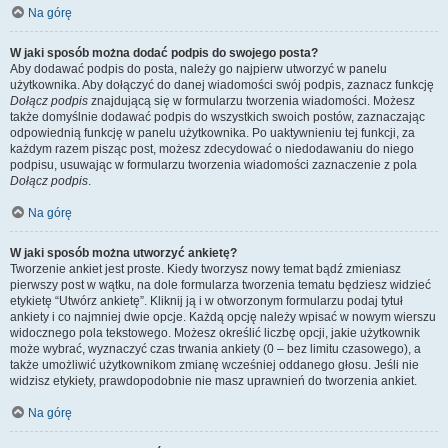
Na górę
W jaki sposób można dodać podpis do swojego posta?
Aby dodawać podpis do posta, należy go najpierw utworzyć w panelu
użytkownika. Aby dołączyć do danej wiadomości swój podpis, zaznacz funkcję
Dołącz podpis
znajdującą się w formularzu tworzenia wiadomości. Możesz
także domyślnie dodawać podpis do wszystkich swoich postów, zaznaczając
odpowiednią funkcję w panelu użytkownika. Po uaktywnieniu tej funkcji, za
każdym razem pisząc post, możesz zdecydować o niedodawaniu do niego
podpisu, usuwając w formularzu tworzenia wiadomości zaznaczenie z pola
Dołącz podpis
.
Na górę
W jaki sposób można utworzyć ankietę?
Tworzenie ankiet jest proste. Kiedy tworzysz nowy temat bądź zmieniasz
pierwszy post w wątku, na dole formularza tworzenia tematu będziesz widzieć
etykietę “Utwórz ankietę”. Kliknij ją i w otworzonym formularzu podaj tytuł
ankiety i co najmniej dwie opcje. Każdą opcję należy wpisać w nowym wierszu
widocznego pola tekstowego. Możesz określić liczbę opcji, jakie użytkownik
może wybrać, wyznaczyć czas trwania ankiety (0 – bez limitu czasowego), a
także umożliwić użytkownikom zmianę wcześniej oddanego głosu. Jeśli nie
widzisz etykiety, prawdopodobnie nie masz uprawnień do tworzenia ankiet.
Na górę