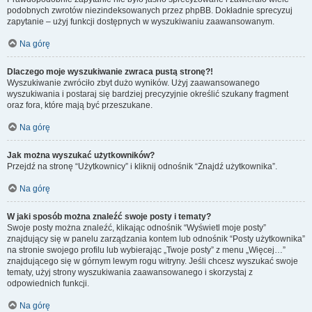
podobnych zwrotów niezindeksowanych przez phpBB. Dokładnie sprecyzuj
zapytanie – użyj funkcji dostępnych w wyszukiwaniu zaawansowanym.
Na górę
Dlaczego moje wyszukiwanie zwraca pustą stronę?!
Wyszukiwanie zwróciło zbyt dużo wyników. Użyj zaawansowanego
wyszukiwania i postaraj się bardziej precyzyjnie określić szukany fragment
oraz fora, które mają być przeszukane.
Na górę
Jak można wyszukać użytkowników?
Przejdź na stronę “Użytkownicy” i kliknij odnośnik “Znajdź użytkownika”.
Na górę
W jaki sposób można znaleźć swoje posty i tematy?
Swoje posty można znaleźć, klikając odnośnik “Wyświetl moje posty”
znajdujący się w panelu zarządzania kontem lub odnośnik “Posty użytkownika”
na stronie swojego profilu lub wybierając „Twoje posty” z menu „Więcej…”
znajdującego się w górnym lewym rogu witryny. Jeśli chcesz wyszukać swoje
tematy, użyj strony wyszukiwania zaawansowanego i skorzystaj z
odpowiednich funkcji.
Na górę