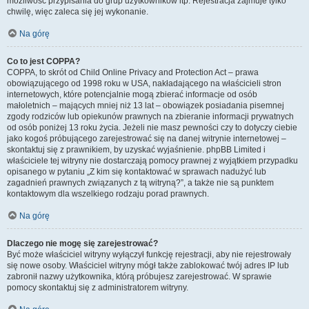
możliwość przypisania do grup użytkowników itp. Rejestracja zajmuje tylko
chwilę, więc zaleca się jej wykonanie.
Na górę
Co to jest COPPA?
COPPA, to skrót od Child Online Privacy and Protection Act – prawa
obowiązującego od 1998 roku w USA, nakładającego na właścicieli stron
internetowych, które potencjalnie mogą zbierać informacje od osób
małoletnich – mających mniej niż 13 lat – obowiązek posiadania pisemnej
zgody rodziców lub opiekunów prawnych na zbieranie informacji prywatnych
od osób poniżej 13 roku życia. Jeżeli nie masz pewności czy to dotyczy ciebie
jako kogoś próbującego zarejestrować się na danej witrynie internetowej –
skontaktuj się z prawnikiem, by uzyskać wyjaśnienie. phpBB Limited i
właściciele tej witryny nie dostarczają pomocy prawnej z wyjątkiem przypadku
opisanego w pytaniu „Z kim się kontaktować w sprawach nadużyć lub
zagadnień prawnych związanych z tą witryną?”, a także nie są punktem
kontaktowym dla wszelkiego rodzaju porad prawnych.
Na górę
Dlaczego nie mogę się zarejestrować?
Być może właściciel witryny wyłączył funkcję rejestracji, aby nie rejestrowały
się nowe osoby. Właściciel witryny mógł także zablokować twój adres IP lub
zabronił nazwy użytkownika, którą próbujesz zarejestrować. W sprawie
pomocy skontaktuj się z administratorem witryny.