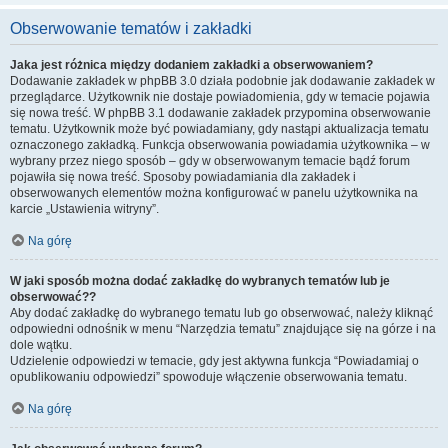
Obserwowanie tematów i zakładki
Jaka jest różnica między dodaniem zakładki a obserwowaniem?
Dodawanie zakładek w phpBB 3.0 działa podobnie jak dodawanie zakładek w
przeglądarce. Użytkownik nie dostaje powiadomienia, gdy w temacie pojawia
się nowa treść. W phpBB 3.1 dodawanie zakładek przypomina obserwowanie
tematu. Użytkownik może być powiadamiany, gdy nastąpi aktualizacja tematu
oznaczonego zakładką. Funkcja obserwowania powiadamia użytkownika – w
wybrany przez niego sposób – gdy w obserwowanym temacie bądź forum
pojawiła się nowa treść. Sposoby powiadamiania dla zakładek i
obserwowanych elementów można konfigurować w panelu użytkownika na
karcie „Ustawienia witryny”.
Na górę
W jaki sposób można dodać zakładkę do wybranych tematów lub je
obserwować??
Aby dodać zakładkę do wybranego tematu lub go obserwować, należy kliknąć
odpowiedni odnośnik w menu “Narzędzia tematu” znajdujące się na górze i na
dole wątku.
Udzielenie odpowiedzi w temacie, gdy jest aktywna funkcja “Powiadamiaj o
opublikowaniu odpowiedzi” spowoduje włączenie obserwowania tematu.
Na górę