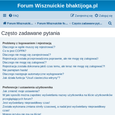
Forum Wisznuickie bhaktijoga.pl
FAQ
Zarejestruj się
Zaloguj się
S
Forum Wisznuickie forum.bhaktijoga.pl
Forum Wisznuickie forum.bhaktijoga.pl
Często zadawane pytania
z
Często zadawane pytania
u
k
Problemy z logowaniem i rejestracją
Dlaczego w ogóle muszę się rejestrować?
a
Co to jest COPPA?
j
Dlaczego nie mogę się zarejestrować?
Rejestracja została przeprowadzona poprawnie, ale nie mogę się zalogować!
Dlaczego nie mogę się zalogować?
Rejestracja została dokonana jakiś czas temu, ale teraz nie mogę się zalogować?!
Nie pamiętam hasła!
Dlaczego następuje automatyczne wylogowanie?
Jak działa funkcja “Usuń ciasteczka witryny”?
Preferencje i ustawienia użytkownika
Jak zmienić moje ustawienia?
W jaki sposób można zapobiec wyświetlaniu nazwy użytkownika na liście użytkowników
przeglądających forum?
Jest wyświetlany nieprawidłowy czas!
Została wykonana zmiana strefy czasowej, a nadal jest wyświetlany nieprawidłowy
czas!
Mojego języka nie ma na liście!