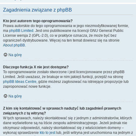
Zagadnienia związane z phpBB
Kto jest autorem tego oprogramowania?
Prawa autorskie do tego oprogramowania w jego niezmodyfikowanej formie,
ma
phpBB Limited
. Jest ono publikowane na licencji GNU General Public
License wersja 2 (GPL-2.0), co w praktyce oznacza, że może być bez
ograniczeń dystrybuowane. Więcej na ten temat dowiesz się na stronie
About phpBB
.
Na górę
Dlaczego funkcja X nie jest dostępna?
To oprogramowanie zostało stworzone i jest licencjonowane przez phpBB
Limited. Jeśli uważasz, że brakuje w nim jakiejś funkcji, przejdź na stronę
phpBB Ideas Centre
, gdzie możesz zagłosować na istniejące propozycje lub
zaproponować nowe funkcje.
Na górę
Z kim się kontaktować w sprawach nadużyć lub zagadnień prawnych
związanych z tą witryną?
W tych sprawach, należy skontaktować się z jednym z administratorów, których
dane wyświetlone są na liście zespołu administracyjnego. Jeżeli jednak nie
otrzymasz odpowiedzi, należy skontaktować się z właścicielem domeny –
wykonaj sprawdzenie
kto to jest
lub, jeśli witryna jest uruchomiona na jednym z