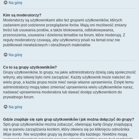
Na górę
Kim są moderatorzy?
Moderatorzy są użytkownikami albo też grupami użytkowników, których
zadaniem jest codzienne przeglądanie forów. Mają oni możliwość zmiany
treści lub usuwania postów, a także blokowania, odblokowywania,
przenoszenia, usuwania i dzielenia tematów na forum, które moderują. Z
reguły moderatorzy czuwają, aby użytkownicy pisali na temat oraz nie
publikowali niewłaściwych i obraźliwych materiałów.
Na górę
Co to są grupy użytkowników?
Grupy użytkowników, to grupy, na jakie administratorzy dzielą całą społeczność
witryny, aby łatwiej było nimi zarządzać. Każdy użytkownik może należeć do
wielu grup, a każda grupa może mieć swoje własne uprawnienia. Dzięki temu
administratorzy mogą łatwo zmieniać uprawnienia wielu użytkowników naraz,
nadawać uprawnienia moderatora lub dawać dostęp użytkownikom do
prywatnego forum.
Na górę
Gdzie znajduje się spis grup użytkowników i jak można dołączyć do grupy?
Spis grup użytkowników można zobaczyć, otwierając kartę
Grupy
znajdującą
się w panelu zarządzania kontem, który otwiera się po kliknięciu odnośnika
Moje konto
. Nie wszystkie grupy są dostępne dla każdego. Niektóre mogą