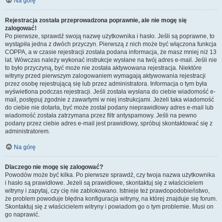
Na górę
Rejestracja została przeprowadzona poprawnie, ale nie mogę się
zalogować!
Po pierwsze, sprawdź swoją nazwę użytkownika i hasło. Jeśli są poprawne, to
wystąpiła jedna z dwóch przyczyn. Pierwszą z nich może być włączona funkcja
COPPA, a w czasie rejestracji została podana informacja, że masz mniej niż 13
lat. Wówczas należy wykonać instrukcje wysłane na twój adres e-mail. Jeśli nie
to było przyczyną, być może nie została aktywowana rejestracja. Niektóre
witryny przed pierwszym zalogowaniem wymagają aktywowania rejestracji
przez osobę rejestrującą się lub przez administratora. Informacja o tym była
wyświetlona podczas rejestracji. Jeśli została wysłana do ciebie wiadomość e-
mail, postępuj zgodnie z zawartymi w niej instrukcjami. Jeżeli taka wiadomość
do ciebie nie dotarła, być może został podany nieprawidłowy adres e-mail lub
wiadomość została zatrzymana przez filtr antyspamowy. Jeśli na pewno
podany przez ciebie adres e-mail jest prawidłowy, spróbuj skontaktować się z
administratorem.
Na górę
Dlaczego nie mogę się zalogować?
Powodów może być kilka. Po pierwsze sprawdź, czy twoja nazwa użytkownika
i hasło są prawidłowe. Jeżeli są prawidłowe, skontaktuj się z właścicielem
witryny i zapytaj, czy cię nie zablokowano. Istnieje też prawdopodobieństwo,
że problem powoduje błędna konfiguracja witryny, na której znajduje się forum.
Skontaktuj się z właścicielem witryny i powiadom go o tym problemie. Musi on
go naprawić.