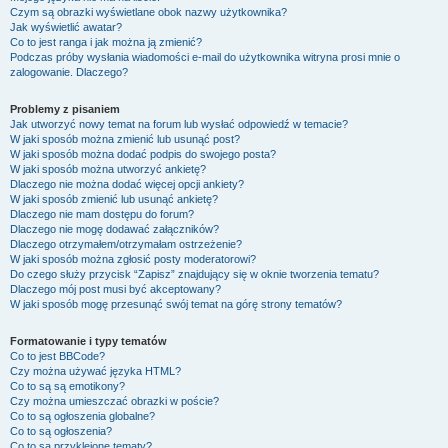
Czym są obrazki wyświetlane obok nazwy użytkownika?
Jak wyświetlić awatar?
Co to jest ranga i jak można ją zmienić?
Podczas próby wysłania wiadomości e-mail do użytkownika witryna prosi mnie o
zalogowanie. Dlaczego?
Problemy z pisaniem
Jak utworzyć nowy temat na forum lub wysłać odpowiedź w temacie?
W jaki sposób można zmienić lub usunąć post?
W jaki sposób można dodać podpis do swojego posta?
W jaki sposób można utworzyć ankietę?
Dlaczego nie można dodać więcej opcji ankiety?
W jaki sposób zmienić lub usunąć ankietę?
Dlaczego nie mam dostępu do forum?
Dlaczego nie mogę dodawać załączników?
Dlaczego otrzymałem/otrzymałam ostrzeżenie?
W jaki sposób można zgłosić posty moderatorowi?
Do czego służy przycisk “Zapisz” znajdujący się w oknie tworzenia tematu?
Dlaczego mój post musi być akceptowany?
W jaki sposób mogę przesunąć swój temat na górę strony tematów?
Formatowanie i typy tematów
Co to jest BBCode?
Czy można używać języka HTML?
Co to są są emotikony?
Czy można umieszczać obrazki w poście?
Co to są ogłoszenia globalne?
Co to są ogłoszenia?
Co to są przyklejone tematy?