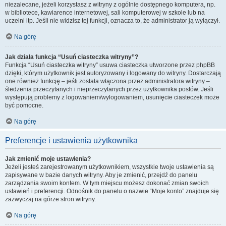
niezalecane, jeżeli korzystasz z witryny z ogólnie dostępnego komputera, np.
w bibliotece, kawiarence internetowej, sali komputerowej w szkole lub na
uczelni itp. Jeśli nie widzisz tej funkcji, oznacza to, że administrator ją wyłączył.
Na górę
Jak działa funkcja “Usuń ciasteczka witryny”?
Funkcja “Usuń ciasteczka witryny” usuwa ciasteczka utworzone przez phpBB
dzięki, którym użytkownik jest autoryzowany i logowany do witryny. Dostarczają
one również funkcję – jeśli została włączona przez administratora witryny –
śledzenia przeczytanych i nieprzeczytanych przez użytkownika postów. Jeśli
występują problemy z logowaniem/wylogowaniem, usunięcie ciasteczek może
być pomocne.
Na górę
Preferencje i ustawienia użytkownika
Jak zmienić moje ustawienia?
Jeżeli jesteś zarejestrowanym użytkownikiem, wszystkie twoje ustawienia są
zapisywane w bazie danych witryny. Aby je zmienić, przejdź do panelu
zarządzania swoim kontem. W tym miejscu możesz dokonać zmian swoich
ustawień i preferencji. Odnośnik do panelu o nazwie “Moje konto” znajduje się
zazwyczaj na górze stron witryny.
Na górę