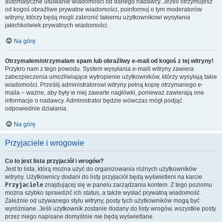
automatyczne usuwanie wiadomości od danego nadawcy. Jeżeli otrzymujesz
od kogoś obraźliwe prywatne wiadomości, poinformuj o tym moderatorów
witryny, którzy będą mogli zabronić takiemu użytkownikowi wysyłania
jakichkolwiek prywatnych wiadomości.
Na górę
Otrzymałem/otrzymałam spam lub obraźliwy e-mail od kogoś z tej witryny!
Przykro nam z tego powodu. System wysyłania e-maili witryny zawiera
zabezpieczenia umożliwiające wytropienie użytkowników, którzy wysyłają takie
wiadomości. Prześlij administratorowi witryny pełną kopię otrzymanego e-
maila – ważne, aby były w niej zawarte nagłówki, ponieważ zawierają one
informacje o nadawcy. Administrator będzie wówczas mógł podjąć
odpowiednie działania.
Na górę
Przyjaciele i wrogowie
Co to jest lista przyjaciół i wrogów?
Jest to lista, którą można użyć do organizowania różnych użytkowników
witryny. Użytkownicy dodani do listy przyjaciół będą wyświetleni na karcie
Przyjaciele
znajdującej się w panelu zarządzania kontem. Z tego poziomu
można szybko sprawdzić ich status, a także wysłać prywatną wiadomość.
Zależnie od używanego stylu witryny, posty tych użytkowników mogą być
wyróżniane. Jeśli użytkownik zostanie dodany do listy wrogów, wszystkie posty
przez niego napisane domyślnie nie będą wyświetlane.