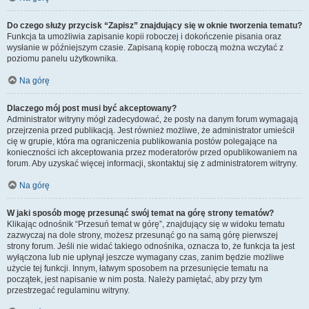
Do czego służy przycisk “Zapisz” znajdujący się w oknie tworzenia tematu?
Funkcja ta umożliwia zapisanie kopii roboczej i dokończenie pisania oraz
wysłanie w późniejszym czasie. Zapisaną kopię roboczą można wczytać z
poziomu panelu użytkownika.
Na górę
Dlaczego mój post musi być akceptowany?
Administrator witryny mógł zadecydować, że posty na danym forum wymagają
przejrzenia przed publikacją. Jest również możliwe, że administrator umieścił
cię w grupie, która ma ograniczenia publikowania postów polegające na
konieczności ich akceptowania przez moderatorów przed opublikowaniem na
forum. Aby uzyskać więcej informacji, skontaktuj się z administratorem witryny.
Na górę
W jaki sposób mogę przesunąć swój temat na górę strony tematów?
Klikając odnośnik “Przesuń temat w górę”, znajdujący się w widoku tematu
zazwyczaj na dole strony, możesz przesunąć go na samą górę pierwszej
strony forum. Jeśli nie widać takiego odnośnika, oznacza to, że funkcja ta jest
wyłączona lub nie upłynął jeszcze wymagany czas, zanim będzie możliwe
użycie tej funkcji. Innym, łatwym sposobem na przesunięcie tematu na
początek, jest napisanie w nim posta. Należy pamiętać, aby przy tym
przestrzegać regulaminu witryny.