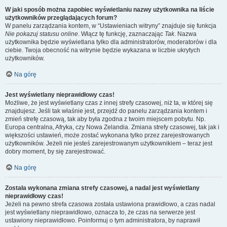
W jaki sposób można zapobiec wyświetlaniu nazwy użytkownika na liście
użytkowników przeglądających forum?
W panelu zarządzania kontem, w “Ustawieniach witryny” znajduje się funkcja
Nie pokazuj statusu online
. Włącz tę funkcję, zaznaczając
Tak
. Nazwa
użytkownika będzie wyświetlana tylko dla administratorów, moderatorów i dla
ciebie. Twoja obecność na witrynie będzie wykazana w liczbie ukrytych
użytkowników.
Na górę
Jest wyświetlany nieprawidłowy czas!
Możliwe, że jest wyświetlany czas z innej strefy czasowej, niż ta, w której się
znajdujesz. Jeśli tak właśnie jest, przejdź do panelu zarządzania kontem i
zmień strefę czasową, tak aby była zgodna z twoim miejscem pobytu. Np.
Europa centralna, Afryka, czy Nowa Zelandia. Zmiana strefy czasowej, tak jak i
większości ustawień, może zostać wykonana tylko przez zarejestrowanych
użytkowników. Jeżeli nie jesteś zarejestrowanym użytkownikiem – teraz jest
dobry moment, by się zarejestrować.
Na górę
Została wykonana zmiana strefy czasowej, a nadal jest wyświetlany
nieprawidłowy czas!
Jeżeli na pewno strefa czasowa została ustawiona prawidłowo, a czas nadal
jest wyświetlany nieprawidłowo, oznacza to, że czas na serwerze jest
ustawiony nieprawidłowo. Poinformuj o tym administratora, by naprawił