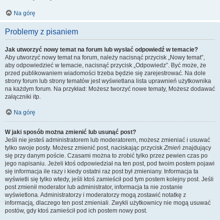
Na górę
Problemy z pisaniem
Jak utworzyć nowy temat na forum lub wysłać odpowiedź w temacie?
Aby utworzyć nowy temat na forum, należy nacisnąć przycisk „Nowy temat”,
aby odpowiedzieć w temacie, nacisnąć przycisk „Odpowiedz”. Być może, że
przed publikowaniem wiadomości trzeba będzie się zarejestrować. Na dole
strony forum lub strony tematów jest wyświetlana lista uprawnień użytkownika
na każdym forum. Na przykład: Możesz tworzyć nowe tematy, Możesz dodawać
załączniki itp.
Na górę
W jaki sposób można zmienić lub usunąć post?
Jeśli nie jesteś administratorem lub moderatorem, możesz zmieniać i usuwać
tylko swoje posty. Możesz zmienić post, naciskając przycisk
Zmień
znajdujący
się przy danym poście. Czasami można to zrobić tylko przez pewien czas po
jego napisaniu. Jeżeli ktoś odpowiedział na ten post, pod twoim postem pojawi
się informacja ile razy i kiedy ostatni raz post był zmieniany. Informacja ta
wyświetli się tylko wtedy, jeśli ktoś zamieścił pod tym postem kolejny post. Jeśli
post zmienił moderator lub administrator, informacja ta nie zostanie
wyświetlona. Administratorzy i moderatorzy mogą zostawić notatkę z
informacją, dlaczego ten post zmieniali. Zwykli użytkownicy nie mogą usuwać
postów, gdy ktoś zamieścił pod ich postem nowy post.