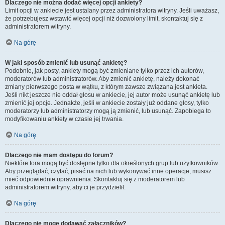
Dlaczego nie można dodać więcej opcji ankiety?
Limit opcji w ankiecie jest ustalany przez administratora witryny. Jeśli uważasz,
że potrzebujesz wstawić więcej opcji niż dozwolony limit, skontaktuj się z
administratorem witryny.
Na górę
W jaki sposób zmienić lub usunąć ankietę?
Podobnie, jak posty, ankiety mogą być zmieniane tylko przez ich autorów,
moderatorów lub administratorów. Aby zmienić ankietę, należy dokonać
zmiany pierwszego posta w wątku, z którym zawsze związana jest ankieta.
Jeśli nikt jeszcze nie oddał głosu w ankiecie, jej autor może usunąć ankietę lub
zmienić jej opcje. Jednakże, jeśli w ankiecie zostały już oddane głosy, tylko
moderatorzy lub administratorzy mogą ją zmienić, lub usunąć. Zapobiega to
modyfikowaniu ankiety w czasie jej trwania.
Na górę
Dlaczego nie mam dostępu do forum?
Niektóre fora mogą być dostępne tylko dla określonych grup lub użytkowników.
Aby przeglądać, czytać, pisać na nich lub wykonywać inne operacje, musisz
mieć odpowiednie uprawnienia. Skontaktuj się z moderatorem lub
administratorem witryny, aby ci je przydzielił.
Na górę
Dlaczego nie mogę dodawać załączników?