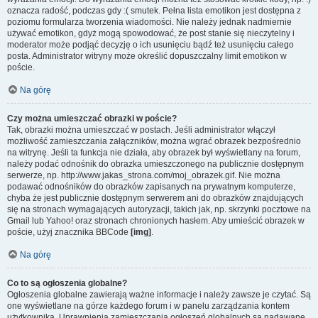
oznacza radość, podczas gdy :( smutek. Pełna lista emotikon jest dostępna z
poziomu formularza tworzenia wiadomości. Nie należy jednak nadmiernie
używać emotikon, gdyż mogą spowodować, że post stanie się nieczytelny i
moderator może podjąć decyzję o ich usunięciu bądź też usunięciu całego
posta. Administrator witryny może określić dopuszczalny limit emotikon w
poście.
Na górę
Czy można umieszczać obrazki w poście?
Tak, obrazki można umieszczać w postach. Jeśli administrator włączył
możliwość zamieszczania załączników, można wgrać obrazek bezpośrednio
na witrynę. Jeśli ta funkcja nie działa, aby obrazek był wyświetlany na forum,
należy podać odnośnik do obrazka umieszczonego na publicznie dostępnym
serwerze, np. http://www.jakas_strona.com/moj_obrazek.gif. Nie można
podawać odnośników do obrazków zapisanych na prywatnym komputerze,
chyba że jest publicznie dostępnym serwerem ani do obrazków znajdujących
się na stronach wymagających autoryzacji, takich jak, np. skrzynki pocztowe na
Gmail lub Yahoo! oraz stronach chronionych hasłem. Aby umieścić obrazek w
poście, użyj znacznika BBCode
[img]
.
Na górę
Co to są ogłoszenia globalne?
Ogłoszenia globalne zawierają ważne informacje i należy zawsze je czytać. Są
one wyświetlane na górze każdego forum i w panelu zarządzania kontem
użytkownika. Uprawnienia zamieszczania ogłoszeń globalnych są nadawane