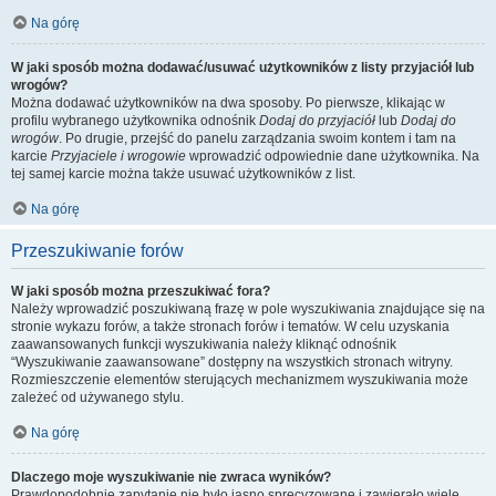
Na górę
W jaki sposób można dodawać/usuwać użytkowników z listy przyjaciół lub
wrogów?
Można dodawać użytkowników na dwa sposoby. Po pierwsze, klikając w
profilu wybranego użytkownika odnośnik
Dodaj do przyjaciół
lub
Dodaj do
wrogów
. Po drugie, przejść do panelu zarządzania swoim kontem i tam na
karcie
Przyjaciele i wrogowie
wprowadzić odpowiednie dane użytkownika. Na
tej samej karcie można także usuwać użytkowników z list.
Na górę
Przeszukiwanie forów
W jaki sposób można przeszukiwać fora?
Należy wprowadzić poszukiwaną frazę w pole wyszukiwania znajdujące się na
stronie wykazu forów, a także stronach forów i tematów. W celu uzyskania
zaawansowanych funkcji wyszukiwania należy kliknąć odnośnik
“Wyszukiwanie zaawansowane” dostępny na wszystkich stronach witryny.
Rozmieszczenie elementów sterujących mechanizmem wyszukiwania może
zależeć od używanego stylu.
Na górę
Dlaczego moje wyszukiwanie nie zwraca wyników?
Prawdopodobnie zapytanie nie było jasno sprecyzowane i zawierało wiele