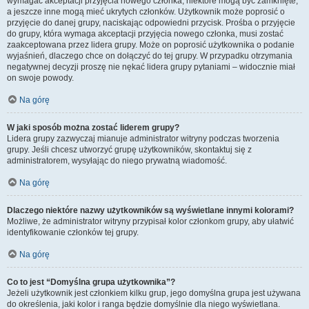
wymagać akceptacji przyjęcia nowego członka, niektóre mogą być zamknięte,
a jeszcze inne mogą mieć ukrytych członków. Użytkownik może poprosić o
przyjęcie do danej grupy, naciskając odpowiedni przycisk. Prośba o przyjęcie
do grupy, która wymaga akceptacji przyjęcia nowego członka, musi zostać
zaakceptowana przez lidera grupy. Może on poprosić użytkownika o podanie
wyjaśnień, dlaczego chce on dołączyć do tej grupy. W przypadku otrzymania
negatywnej decyzji proszę nie nękać lidera grupy pytaniami – widocznie miał
on swoje powody.
Na górę
W jaki sposób można zostać liderem grupy?
Lidera grupy zazwyczaj mianuje administrator witryny podczas tworzenia
grupy. Jeśli chcesz utworzyć grupę użytkowników, skontaktuj się z
administratorem, wysyłając do niego prywatną wiadomość.
Na górę
Dlaczego niektóre nazwy użytkowników są wyświetlane innymi kolorami?
Możliwe, że administrator witryny przypisał kolor członkom grupy, aby ułatwić
identyfikowanie członków tej grupy.
Na górę
Co to jest “Domyślna grupa użytkownika”?
Jeżeli użytkownik jest członkiem kilku grup, jego domyślna grupa jest używana
do określenia, jaki kolor i ranga będzie domyślnie dla niego wyświetlana.