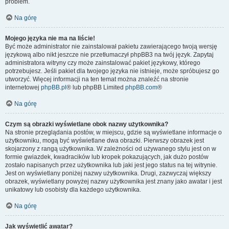
problem.
Na górę
Mojego języka nie ma na liście!
Być może administrator nie zainstalował pakietu zawierającego twoją wersję
językową albo nikt jeszcze nie przetłumaczył phpBB3 na twój język. Zapytaj
administratora witryny czy może zainstalować pakiet językowy, którego
potrzebujesz. Jeśli pakiet dla twojego języka nie istnieje, może spróbujesz go
utworzyć. Więcej informacji na ten temat można znaleźć na stronie
internetowej
phpBB.pl
® lub phpBB Limited
phpBB.com
®
Na górę
Czym są obrazki wyświetlane obok nazwy użytkownika?
Na stronie przeglądania postów, w miejscu, gdzie są wyświetlane informacje o
użytkowniku, mogą być wyświetlane dwa obrazki. Pierwszy obrazek jest
skojarzony z rangą użytkownika. W zależności od używanego stylu jest on w
formie gwiazdek, kwadracików lub kropek pokazujących, jak dużo postów
zostało napisanych przez użytkownika lub jaki jest jego status na tej witrynie.
Jest on wyświetlany poniżej nazwy użytkownika. Drugi, zazwyczaj większy
obrazek, wyświetlany powyżej nazwy użytkownika jest znany jako awatar i jest
unikatowy lub osobisty dla każdego użytkownika.
Na górę
Jak wyświetlić awatar?