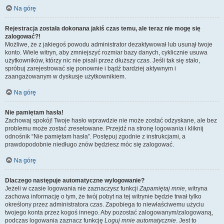
Na górę
Rejestracja została dokonana jakiś czas temu, ale teraz nie mogę się
zalogować?!
Możliwe, że z jakiegoś powodu administrator dezaktywował lub usunął twoje
konto. Wiele witryn, aby zmniejszyć rozmiar bazy danych, cyklicznie usuwa
użytkowników, którzy nic nie pisali przez dłuższy czas. Jeśli tak się stało,
spróbuj zarejestrować się ponownie i bądź bardziej aktywnym i
zaangażowanym w dyskusje użytkownikiem.
Na górę
Nie pamiętam hasła!
Zachowaj spokój! Twoje hasło wprawdzie nie może zostać odzyskane, ale bez
problemu może zostać zresetowane. Przejdź na stronę logowania i kliknij
odnośnik “Nie pamiętam hasła”. Postępuj zgodnie z instrukcjami, a
prawdopodobnie niedługo znów będziesz móc się zalogować.
Na górę
Dlaczego następuje automatyczne wylogowanie?
Jeżeli w czasie logowania nie zaznaczysz funkcji
Zapamiętaj mnie
, witryna
zachowa informację o tym, że twój pobyt na tej witrynie będzie trwał tylko
określony przez administratora czas. Zapobiega to niewłaściwemu użyciu
twojego konta przez kogoś innego. Aby pozostać zalogowanym/zalogowaną,
podczas logowania zaznacz funkcję
Loguj mnie automatycznie
. Jest to