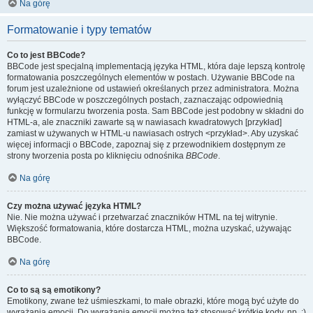
Na górę
Formatowanie i typy tematów
Co to jest BBCode?
BBCode jest specjalną implementacją języka HTML, która daje lepszą kontrolę
formatowania poszczególnych elementów w postach. Używanie BBCode na
forum jest uzależnione od ustawień określanych przez administratora. Można
wyłączyć BBCode w poszczególnych postach, zaznaczając odpowiednią
funkcję w formularzu tworzenia posta. Sam BBCode jest podobny w składni do
HTML-a, ale znaczniki zawarte są w nawiasach kwadratowych [przykład]
zamiast w używanych w HTML-u nawiasach ostrych <przykład>. Aby uzyskać
więcej informacji o BBCode, zapoznaj się z przewodnikiem dostępnym ze
strony tworzenia posta po kliknięciu odnośnika
BBCode
.
Na górę
Czy można używać języka HTML?
Nie. Nie można używać i przetwarzać znaczników HTML na tej witrynie.
Większość formatowania, które dostarcza HTML, można uzyskać, używając
BBCode.
Na górę
Co to są są emotikony?
Emotikony, zwane też uśmieszkami, to małe obrazki, które mogą być użyte do
wyrażania emocji. Do wyrażania emocji można też stosować krótkie kody, np. :)