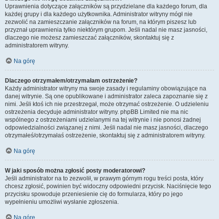
Uprawnienia dotyczące załączników są przydzielane dla każdego forum, dla
każdej grupy i dla każdego użytkownika. Administrator witryny mógł nie
zezwolić na zamieszczanie załączników na forum, na którym piszesz lub
przyznał uprawnienia tylko niektórym grupom. Jeśli nadal nie masz jasności,
dlaczego nie możesz zamieszczać załączników, skontaktuj się z
administratorem witryny.
Na górę
Dlaczego otrzymałem/otrzymałam ostrzeżenie?
Każdy administrator witryny ma swoje zasady i regulaminy obowiązujące na
danej witrynie. Są one opublikowane i administrator zaleca zapoznanie się z
nimi. Jeśli ktoś ich nie przestrzegał, może otrzymać ostrzeżenie. O udzieleniu
ostrzeżenia decyduje administrator witryny. phpBB Limited nie ma nic
wspólnego z ostrzeżeniami udzielanymi na tej witrynie i nie ponosi żadnej
odpowiedzialności związanej z nimi. Jeśli nadal nie masz jasności, dlaczego
otrzymałeś/otrzymałaś ostrzeżenie, skontaktuj się z administratorem witryny.
Na górę
W jaki sposób można zgłosić posty moderatorowi?
Jeśli administrator na to zezwolił, w prawym górnym rogu treści posta, który
chcesz zgłosić, powinien być widoczny odpowiedni przycisk. Naciśnięcie tego
przycisku spowoduje przeniesienie cię do formularza, który po jego
wypełnieniu umożliwi wysłanie zgłoszenia.
Na górę