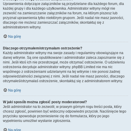
Uprawnienia dotyczące załączników są przydzielane dla każdego forum, dla
każdej grupy i dla każdego użytkownika. Administrator witryny mógł nie
zezwolić na zamieszczanie załączników na forum, na którym piszesz lub
przyznał uprawnienia tylko niektórym grupom. Jeśli nadal nie masz jasności,
dlaczego nie możesz zamieszczać załączników, skontaktuj się z
administratorem witryny.
Na górę
Dlaczego otrzymałem/otrzymałam ostrzeżenie?
Każdy administrator witryny ma swoje zasady i regulaminy obowiązujące na
danej witrynie. Są one opublikowane i administrator zaleca zapoznanie się z
nimi. Jeśli ktoś ich nie przestrzegał, może otrzymać ostrzeżenie. O udzieleniu
ostrzeżenia decyduje administrator witryny. phpBB Limited nie ma nic
wspólnego z ostrzeżeniami udzielanymi na tej witrynie i nie ponosi żadnej
odpowiedzialności związanej z nimi. Jeśli nadal nie masz jasności, dlaczego
otrzymałeś/otrzymałaś ostrzeżenie, skontaktuj się z administratorem witryny.
Na górę
W jaki sposób można zgłosić posty moderatorowi?
Jeśli administrator na to zezwolił, w prawym górnym rogu treści posta, który
chcesz zgłosić, powinien być widoczny odpowiedni przycisk. Naciśnięcie tego
przycisku spowoduje przeniesienie cię do formularza, który po jego
wypełnieniu umożliwi wysłanie zgłoszenia.
Na górę