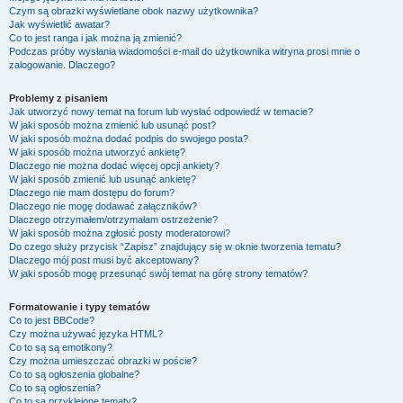
Czym są obrazki wyświetlane obok nazwy użytkownika?
Jak wyświetlić awatar?
Co to jest ranga i jak można ją zmienić?
Podczas próby wysłania wiadomości e-mail do użytkownika witryna prosi mnie o
zalogowanie. Dlaczego?
Problemy z pisaniem
Jak utworzyć nowy temat na forum lub wysłać odpowiedź w temacie?
W jaki sposób można zmienić lub usunąć post?
W jaki sposób można dodać podpis do swojego posta?
W jaki sposób można utworzyć ankietę?
Dlaczego nie można dodać więcej opcji ankiety?
W jaki sposób zmienić lub usunąć ankietę?
Dlaczego nie mam dostępu do forum?
Dlaczego nie mogę dodawać załączników?
Dlaczego otrzymałem/otrzymałam ostrzeżenie?
W jaki sposób można zgłosić posty moderatorowi?
Do czego służy przycisk “Zapisz” znajdujący się w oknie tworzenia tematu?
Dlaczego mój post musi być akceptowany?
W jaki sposób mogę przesunąć swój temat na górę strony tematów?
Formatowanie i typy tematów
Co to jest BBCode?
Czy można używać języka HTML?
Co to są są emotikony?
Czy można umieszczać obrazki w poście?
Co to są ogłoszenia globalne?
Co to są ogłoszenia?
Co to są przyklejone tematy?