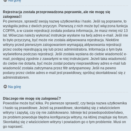
Na górę
Rejestracja została przeprowadzona poprawnie, ale nie mogę się
zalogować!
Po pierwsze, sprawdź swoją nazwę użytkownika i hasło. Jeśli są poprawne, to
wystąpiła jedna z dwóch przyczyn. Pierwszą z nich może być włączona funkcja
COPPA, a w czasie rejestracji została podana informacja, że masz mniej niż 13
lat. Wówczas należy wykonać instrukcje wysłane na twój adres e-mail. Jeśli nie
to było przyczyną, być może nie została aktywowana rejestracja. Niektóre
witryny przed pierwszym zalogowaniem wymagają aktywowania rejestracji
przez osobę rejestrującą się lub przez administratora. Informacja o tym była
wyświetlona podczas rejestracji. Jeśli została wysłana do ciebie wiadomość e-
mail, postępuj zgodnie z zawartymi w niej instrukcjami. Jeżeli taka wiadomość
do ciebie nie dotarła, być może został podany nieprawidłowy adres e-mail lub
wiadomość została zatrzymana przez filtr antyspamowy. Jeśli na pewno
podany przez ciebie adres e-mail jest prawidłowy, spróbuj skontaktować się z
administratorem.
Na górę
Dlaczego nie mogę się zalogować?
Powodów może być kilka. Po pierwsze sprawdź, czy twoja nazwa użytkownika
i hasło są prawidłowe. Jeżeli są prawidłowe, skontaktuj się z właścicielem
witryny i zapytaj, czy cię nie zablokowano. Istnieje też prawdopodobieństwo,
że problem powoduje błędna konfiguracja witryny, na której znajduje się forum.
Skontaktuj się z właścicielem witryny i powiadom go o tym problemie. Musi on
go naprawić.