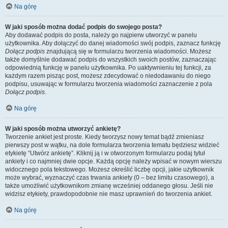
Na górę
W jaki sposób można dodać podpis do swojego posta?
Aby dodawać podpis do posta, należy go najpierw utworzyć w panelu
użytkownika. Aby dołączyć do danej wiadomości swój podpis, zaznacz funkcję
Dołącz podpis
znajdującą się w formularzu tworzenia wiadomości. Możesz
także domyślnie dodawać podpis do wszystkich swoich postów, zaznaczając
odpowiednią funkcję w panelu użytkownika. Po uaktywnieniu tej funkcji, za
każdym razem pisząc post, możesz zdecydować o niedodawaniu do niego
podpisu, usuwając w formularzu tworzenia wiadomości zaznaczenie z pola
Dołącz podpis
.
Na górę
W jaki sposób można utworzyć ankietę?
Tworzenie ankiet jest proste. Kiedy tworzysz nowy temat bądź zmieniasz
pierwszy post w wątku, na dole formularza tworzenia tematu będziesz widzieć
etykietę “Utwórz ankietę”. Kliknij ją i w otworzonym formularzu podaj tytuł
ankiety i co najmniej dwie opcje. Każdą opcję należy wpisać w nowym wierszu
widocznego pola tekstowego. Możesz określić liczbę opcji, jakie użytkownik
może wybrać, wyznaczyć czas trwania ankiety (0 – bez limitu czasowego), a
także umożliwić użytkownikom zmianę wcześniej oddanego głosu. Jeśli nie
widzisz etykiety, prawdopodobnie nie masz uprawnień do tworzenia ankiet.
Na górę