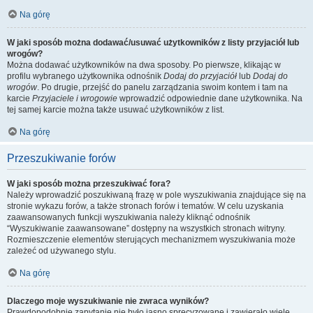
Na górę
W jaki sposób można dodawać/usuwać użytkowników z listy przyjaciół lub
wrogów?
Można dodawać użytkowników na dwa sposoby. Po pierwsze, klikając w
profilu wybranego użytkownika odnośnik
Dodaj do przyjaciół
lub
Dodaj do
wrogów
. Po drugie, przejść do panelu zarządzania swoim kontem i tam na
karcie
Przyjaciele i wrogowie
wprowadzić odpowiednie dane użytkownika. Na
tej samej karcie można także usuwać użytkowników z list.
Na górę
Przeszukiwanie forów
W jaki sposób można przeszukiwać fora?
Należy wprowadzić poszukiwaną frazę w pole wyszukiwania znajdujące się na
stronie wykazu forów, a także stronach forów i tematów. W celu uzyskania
zaawansowanych funkcji wyszukiwania należy kliknąć odnośnik
“Wyszukiwanie zaawansowane” dostępny na wszystkich stronach witryny.
Rozmieszczenie elementów sterujących mechanizmem wyszukiwania może
zależeć od używanego stylu.
Na górę
Dlaczego moje wyszukiwanie nie zwraca wyników?
Prawdopodobnie zapytanie nie było jasno sprecyzowane i zawierało wiele