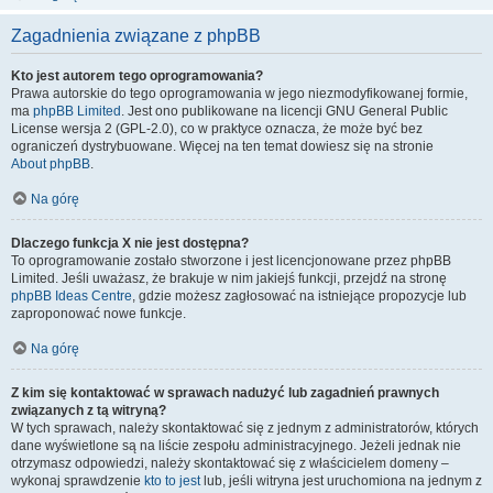
Zagadnienia związane z phpBB
Kto jest autorem tego oprogramowania?
Prawa autorskie do tego oprogramowania w jego niezmodyfikowanej formie,
ma
phpBB Limited
. Jest ono publikowane na licencji GNU General Public
License wersja 2 (GPL-2.0), co w praktyce oznacza, że może być bez
ograniczeń dystrybuowane. Więcej na ten temat dowiesz się na stronie
About phpBB
.
Na górę
Dlaczego funkcja X nie jest dostępna?
To oprogramowanie zostało stworzone i jest licencjonowane przez phpBB
Limited. Jeśli uważasz, że brakuje w nim jakiejś funkcji, przejdź na stronę
phpBB Ideas Centre
, gdzie możesz zagłosować na istniejące propozycje lub
zaproponować nowe funkcje.
Na górę
Z kim się kontaktować w sprawach nadużyć lub zagadnień prawnych
związanych z tą witryną?
W tych sprawach, należy skontaktować się z jednym z administratorów, których
dane wyświetlone są na liście zespołu administracyjnego. Jeżeli jednak nie
otrzymasz odpowiedzi, należy skontaktować się z właścicielem domeny –
wykonaj sprawdzenie
kto to jest
lub, jeśli witryna jest uruchomiona na jednym z