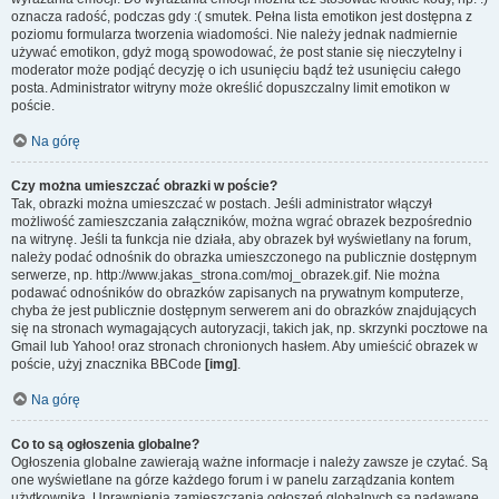
oznacza radość, podczas gdy :( smutek. Pełna lista emotikon jest dostępna z
poziomu formularza tworzenia wiadomości. Nie należy jednak nadmiernie
używać emotikon, gdyż mogą spowodować, że post stanie się nieczytelny i
moderator może podjąć decyzję o ich usunięciu bądź też usunięciu całego
posta. Administrator witryny może określić dopuszczalny limit emotikon w
poście.
Na górę
Czy można umieszczać obrazki w poście?
Tak, obrazki można umieszczać w postach. Jeśli administrator włączył
możliwość zamieszczania załączników, można wgrać obrazek bezpośrednio
na witrynę. Jeśli ta funkcja nie działa, aby obrazek był wyświetlany na forum,
należy podać odnośnik do obrazka umieszczonego na publicznie dostępnym
serwerze, np. http://www.jakas_strona.com/moj_obrazek.gif. Nie można
podawać odnośników do obrazków zapisanych na prywatnym komputerze,
chyba że jest publicznie dostępnym serwerem ani do obrazków znajdujących
się na stronach wymagających autoryzacji, takich jak, np. skrzynki pocztowe na
Gmail lub Yahoo! oraz stronach chronionych hasłem. Aby umieścić obrazek w
poście, użyj znacznika BBCode
[img]
.
Na górę
Co to są ogłoszenia globalne?
Ogłoszenia globalne zawierają ważne informacje i należy zawsze je czytać. Są
one wyświetlane na górze każdego forum i w panelu zarządzania kontem
użytkownika. Uprawnienia zamieszczania ogłoszeń globalnych są nadawane