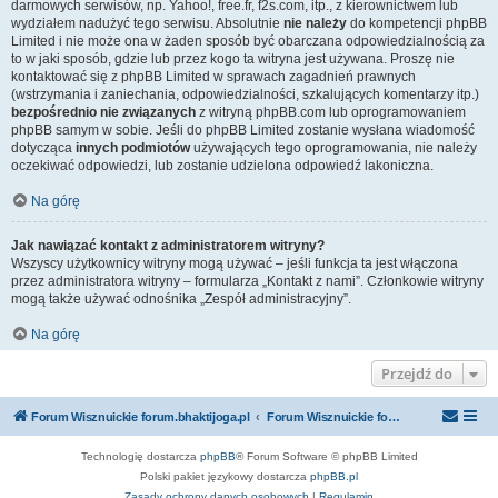
darmowych serwisów, np. Yahoo!, free.fr, f2s.com, itp., z kierownictwem lub
wydziałem nadużyć tego serwisu. Absolutnie
nie należy
do kompetencji phpBB
Limited i nie może ona w żaden sposób być obarczana odpowiedzialnością za
to w jaki sposób, gdzie lub przez kogo ta witryna jest używana. Proszę nie
kontaktować się z phpBB Limited w sprawach zagadnień prawnych
(wstrzymania i zaniechania, odpowiedzialności, szkalujących komentarzy itp.)
bezpośrednio nie związanych
z witryną phpBB.com lub oprogramowaniem
phpBB samym w sobie. Jeśli do phpBB Limited zostanie wysłana wiadomość
dotycząca
innych podmiotów
używających tego oprogramowania, nie należy
oczekiwać odpowiedzi, lub zostanie udzielona odpowiedź lakoniczna.
Na górę
Jak nawiązać kontakt z administratorem witryny?
Wszyscy użytkownicy witryny mogą używać – jeśli funkcja ta jest włączona
przez administratora witryny – formularza „Kontakt z nami”. Członkowie witryny
mogą także używać odnośnika „Zespół administracyjny”.
Na górę
Przejdź do
Forum Wisznuickie forum.bhaktijoga.pl
Forum Wisznuickie forum.bhaktijoga.pl
Technologię dostarcza
phpBB
® Forum Software © phpBB Limited
Polski pakiet językowy dostarcza
phpBB.pl
Zasady ochrony danych osobowych
|
Regulamin