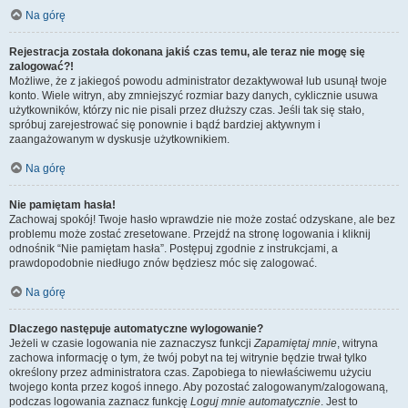
Na górę
Rejestracja została dokonana jakiś czas temu, ale teraz nie mogę się
zalogować?!
Możliwe, że z jakiegoś powodu administrator dezaktywował lub usunął twoje
konto. Wiele witryn, aby zmniejszyć rozmiar bazy danych, cyklicznie usuwa
użytkowników, którzy nic nie pisali przez dłuższy czas. Jeśli tak się stało,
spróbuj zarejestrować się ponownie i bądź bardziej aktywnym i
zaangażowanym w dyskusje użytkownikiem.
Na górę
Nie pamiętam hasła!
Zachowaj spokój! Twoje hasło wprawdzie nie może zostać odzyskane, ale bez
problemu może zostać zresetowane. Przejdź na stronę logowania i kliknij
odnośnik “Nie pamiętam hasła”. Postępuj zgodnie z instrukcjami, a
prawdopodobnie niedługo znów będziesz móc się zalogować.
Na górę
Dlaczego następuje automatyczne wylogowanie?
Jeżeli w czasie logowania nie zaznaczysz funkcji
Zapamiętaj mnie
, witryna
zachowa informację o tym, że twój pobyt na tej witrynie będzie trwał tylko
określony przez administratora czas. Zapobiega to niewłaściwemu użyciu
twojego konta przez kogoś innego. Aby pozostać zalogowanym/zalogowaną,
podczas logowania zaznacz funkcję
Loguj mnie automatycznie
. Jest to