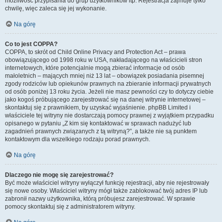
możliwość przypisania do grup użytkowników itp. Rejestracja zajmuje tylko
chwilę, więc zaleca się jej wykonanie.
Na górę
Co to jest COPPA?
COPPA, to skrót od Child Online Privacy and Protection Act – prawa
obowiązującego od 1998 roku w USA, nakładającego na właścicieli stron
internetowych, które potencjalnie mogą zbierać informacje od osób
małoletnich – mających mniej niż 13 lat – obowiązek posiadania pisemnej
zgody rodziców lub opiekunów prawnych na zbieranie informacji prywatnych
od osób poniżej 13 roku życia. Jeżeli nie masz pewności czy to dotyczy ciebie
jako kogoś próbującego zarejestrować się na danej witrynie internetowej –
skontaktuj się z prawnikiem, by uzyskać wyjaśnienie. phpBB Limited i
właściciele tej witryny nie dostarczają pomocy prawnej z wyjątkiem przypadku
opisanego w pytaniu „Z kim się kontaktować w sprawach nadużyć lub
zagadnień prawnych związanych z tą witryną?”, a także nie są punktem
kontaktowym dla wszelkiego rodzaju porad prawnych.
Na górę
Dlaczego nie mogę się zarejestrować?
Być może właściciel witryny wyłączył funkcję rejestracji, aby nie rejestrowały
się nowe osoby. Właściciel witryny mógł także zablokować twój adres IP lub
zabronił nazwy użytkownika, którą próbujesz zarejestrować. W sprawie
pomocy skontaktuj się z administratorem witryny.