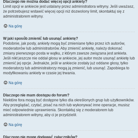
Dlaczego nie można dodać więcej opcji ankiety?
Limit opcji w ankiecie jest ustalany przez administratora witryny. Jeśli uważasz,
że potrzebujesz wstawić więcej opcji niż dozwolony limit, skontaktuj się z
administratorem witryny.
Na górę
W jaki sposób zmienić lub usunąć ankietę?
Podobnie, jak posty, ankiety mogą być zmieniane tylko przez ich autorów,
moderatorów lub administratorów. Aby zmienić ankietę, należy dokonać
zmiany pierwszego posta w wątku, z którym zawsze związana jest ankieta.
Jeśli nikt jeszcze nie oddał głosu w ankiecie, jej autor może usunąć ankietę lub
zmienić jej opcje. Jednakże, jeśli w ankiecie zostały już oddane głosy, tylko
moderatorzy lub administratorzy mogą ją zmienić, lub usunąć. Zapobiega to
modyfikowaniu ankiety w czasie jej trwania.
Na górę
Dlaczego nie mam dostępu do forum?
Niektóre fora mogą być dostępne tylko dla określonych grup lub użytkowników.
Aby przeglądać, czytać, pisać na nich lub wykonywać inne operacje, musisz
mieć odpowiednie uprawnienia. Skontaktuj się z moderatorem lub
administratorem witryny, aby ci je przydzielił.
Na górę
Dlaczego nie mogę dodawać załączników?