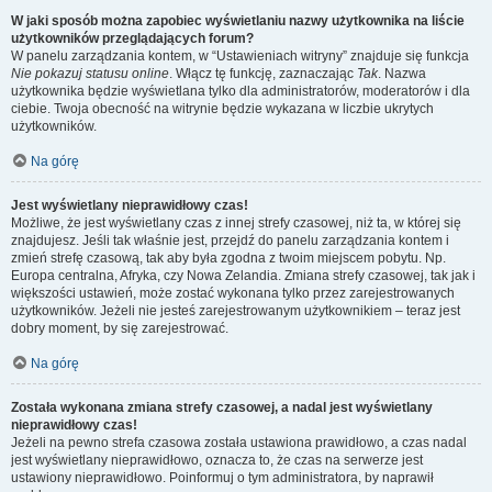
W jaki sposób można zapobiec wyświetlaniu nazwy użytkownika na liście
użytkowników przeglądających forum?
W panelu zarządzania kontem, w “Ustawieniach witryny” znajduje się funkcja
Nie pokazuj statusu online
. Włącz tę funkcję, zaznaczając
Tak
. Nazwa
użytkownika będzie wyświetlana tylko dla administratorów, moderatorów i dla
ciebie. Twoja obecność na witrynie będzie wykazana w liczbie ukrytych
użytkowników.
Na górę
Jest wyświetlany nieprawidłowy czas!
Możliwe, że jest wyświetlany czas z innej strefy czasowej, niż ta, w której się
znajdujesz. Jeśli tak właśnie jest, przejdź do panelu zarządzania kontem i
zmień strefę czasową, tak aby była zgodna z twoim miejscem pobytu. Np.
Europa centralna, Afryka, czy Nowa Zelandia. Zmiana strefy czasowej, tak jak i
większości ustawień, może zostać wykonana tylko przez zarejestrowanych
użytkowników. Jeżeli nie jesteś zarejestrowanym użytkownikiem – teraz jest
dobry moment, by się zarejestrować.
Na górę
Została wykonana zmiana strefy czasowej, a nadal jest wyświetlany
nieprawidłowy czas!
Jeżeli na pewno strefa czasowa została ustawiona prawidłowo, a czas nadal
jest wyświetlany nieprawidłowo, oznacza to, że czas na serwerze jest
ustawiony nieprawidłowo. Poinformuj o tym administratora, by naprawił