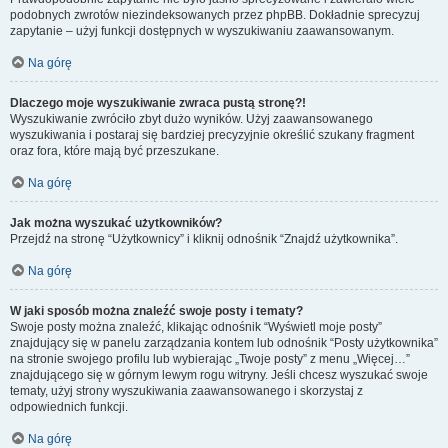
podobnych zwrotów niezindeksowanych przez phpBB. Dokładnie sprecyzuj
zapytanie – użyj funkcji dostępnych w wyszukiwaniu zaawansowanym.
Na górę
Dlaczego moje wyszukiwanie zwraca pustą stronę?!
Wyszukiwanie zwróciło zbyt dużo wyników. Użyj zaawansowanego
wyszukiwania i postaraj się bardziej precyzyjnie określić szukany fragment
oraz fora, które mają być przeszukane.
Na górę
Jak można wyszukać użytkowników?
Przejdź na stronę “Użytkownicy” i kliknij odnośnik “Znajdź użytkownika”.
Na górę
W jaki sposób można znaleźć swoje posty i tematy?
Swoje posty można znaleźć, klikając odnośnik “Wyświetl moje posty”
znajdujący się w panelu zarządzania kontem lub odnośnik “Posty użytkownika”
na stronie swojego profilu lub wybierając „Twoje posty” z menu „Więcej…”
znajdującego się w górnym lewym rogu witryny. Jeśli chcesz wyszukać swoje
tematy, użyj strony wyszukiwania zaawansowanego i skorzystaj z
odpowiednich funkcji.
Na górę