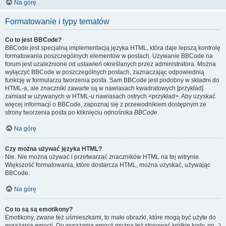
Na górę
Formatowanie i typy tematów
Co to jest BBCode?
BBCode jest specjalną implementacją języka HTML, która daje lepszą kontrolę
formatowania poszczególnych elementów w postach. Używanie BBCode na
forum jest uzależnione od ustawień określanych przez administratora. Można
wyłączyć BBCode w poszczególnych postach, zaznaczając odpowiednią
funkcję w formularzu tworzenia posta. Sam BBCode jest podobny w składni do
HTML-a, ale znaczniki zawarte są w nawiasach kwadratowych [przykład]
zamiast w używanych w HTML-u nawiasach ostrych <przykład>. Aby uzyskać
więcej informacji o BBCode, zapoznaj się z przewodnikiem dostępnym ze
strony tworzenia posta po kliknięciu odnośnika
BBCode
.
Na górę
Czy można używać języka HTML?
Nie. Nie można używać i przetwarzać znaczników HTML na tej witrynie.
Większość formatowania, które dostarcza HTML, można uzyskać, używając
BBCode.
Na górę
Co to są są emotikony?
Emotikony, zwane też uśmieszkami, to małe obrazki, które mogą być użyte do
wyrażania emocji. Do wyrażania emocji można też stosować krótkie kody, np. :)