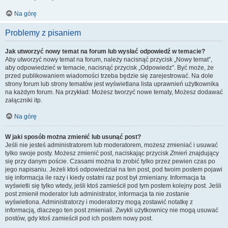
Na górę
Problemy z pisaniem
Jak utworzyć nowy temat na forum lub wysłać odpowiedź w temacie?
Aby utworzyć nowy temat na forum, należy nacisnąć przycisk „Nowy temat”,
aby odpowiedzieć w temacie, nacisnąć przycisk „Odpowiedz”. Być może, że
przed publikowaniem wiadomości trzeba będzie się zarejestrować. Na dole
strony forum lub strony tematów jest wyświetlana lista uprawnień użytkownika
na każdym forum. Na przykład: Możesz tworzyć nowe tematy, Możesz dodawać
załączniki itp.
Na górę
W jaki sposób można zmienić lub usunąć post?
Jeśli nie jesteś administratorem lub moderatorem, możesz zmieniać i usuwać
tylko swoje posty. Możesz zmienić post, naciskając przycisk
Zmień
znajdujący
się przy danym poście. Czasami można to zrobić tylko przez pewien czas po
jego napisaniu. Jeżeli ktoś odpowiedział na ten post, pod twoim postem pojawi
się informacja ile razy i kiedy ostatni raz post był zmieniany. Informacja ta
wyświetli się tylko wtedy, jeśli ktoś zamieścił pod tym postem kolejny post. Jeśli
post zmienił moderator lub administrator, informacja ta nie zostanie
wyświetlona. Administratorzy i moderatorzy mogą zostawić notatkę z
informacją, dlaczego ten post zmieniali. Zwykli użytkownicy nie mogą usuwać
postów, gdy ktoś zamieścił pod ich postem nowy post.