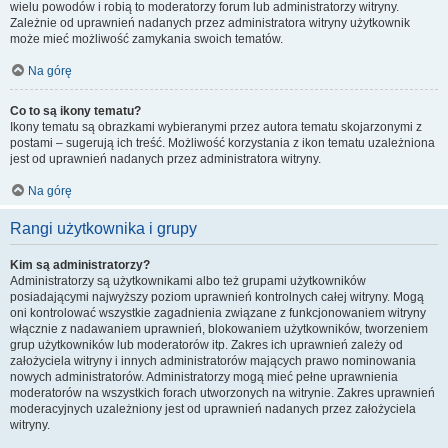
wielu powodów i robią to moderatorzy forum lub administratorzy witryny.
Zależnie od uprawnień nadanych przez administratora witryny użytkownik
może mieć możliwość zamykania swoich tematów.
Na górę
Co to są ikony tematu?
Ikony tematu są obrazkami wybieranymi przez autora tematu skojarzonymi z
postami – sugerują ich treść. Możliwość korzystania z ikon tematu uzależniona
jest od uprawnień nadanych przez administratora witryny.
Na górę
Rangi użytkownika i grupy
Kim są administratorzy?
Administratorzy są użytkownikami albo też grupami użytkowników
posiadającymi najwyższy poziom uprawnień kontrolnych całej witryny. Mogą
oni kontrolować wszystkie zagadnienia związane z funkcjonowaniem witryny
włącznie z nadawaniem uprawnień, blokowaniem użytkowników, tworzeniem
grup użytkowników lub moderatorów itp. Zakres ich uprawnień zależy od
założyciela witryny i innych administratorów mających prawo nominowania
nowych administratorów. Administratorzy mogą mieć pełne uprawnienia
moderatorów na wszystkich forach utworzonych na witrynie. Zakres uprawnień
moderacyjnych uzależniony jest od uprawnień nadanych przez założyciela
witryny.