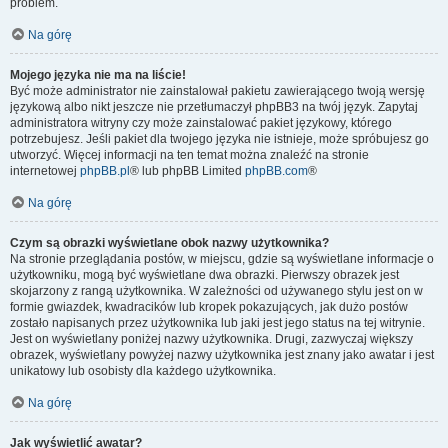
problem.
Na górę
Mojego języka nie ma na liście!
Być może administrator nie zainstalował pakietu zawierającego twoją wersję
językową albo nikt jeszcze nie przetłumaczył phpBB3 na twój język. Zapytaj
administratora witryny czy może zainstalować pakiet językowy, którego
potrzebujesz. Jeśli pakiet dla twojego języka nie istnieje, może spróbujesz go
utworzyć. Więcej informacji na ten temat można znaleźć na stronie
internetowej
phpBB.pl
® lub phpBB Limited
phpBB.com
®
Na górę
Czym są obrazki wyświetlane obok nazwy użytkownika?
Na stronie przeglądania postów, w miejscu, gdzie są wyświetlane informacje o
użytkowniku, mogą być wyświetlane dwa obrazki. Pierwszy obrazek jest
skojarzony z rangą użytkownika. W zależności od używanego stylu jest on w
formie gwiazdek, kwadracików lub kropek pokazujących, jak dużo postów
zostało napisanych przez użytkownika lub jaki jest jego status na tej witrynie.
Jest on wyświetlany poniżej nazwy użytkownika. Drugi, zazwyczaj większy
obrazek, wyświetlany powyżej nazwy użytkownika jest znany jako awatar i jest
unikatowy lub osobisty dla każdego użytkownika.
Na górę
Jak wyświetlić awatar?