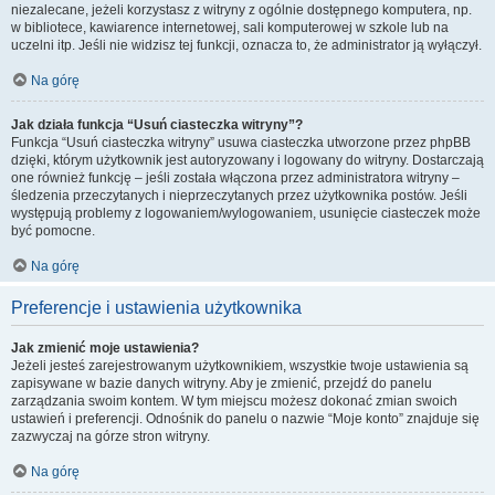
niezalecane, jeżeli korzystasz z witryny z ogólnie dostępnego komputera, np.
w bibliotece, kawiarence internetowej, sali komputerowej w szkole lub na
uczelni itp. Jeśli nie widzisz tej funkcji, oznacza to, że administrator ją wyłączył.
Na górę
Jak działa funkcja “Usuń ciasteczka witryny”?
Funkcja “Usuń ciasteczka witryny” usuwa ciasteczka utworzone przez phpBB
dzięki, którym użytkownik jest autoryzowany i logowany do witryny. Dostarczają
one również funkcję – jeśli została włączona przez administratora witryny –
śledzenia przeczytanych i nieprzeczytanych przez użytkownika postów. Jeśli
występują problemy z logowaniem/wylogowaniem, usunięcie ciasteczek może
być pomocne.
Na górę
Preferencje i ustawienia użytkownika
Jak zmienić moje ustawienia?
Jeżeli jesteś zarejestrowanym użytkownikiem, wszystkie twoje ustawienia są
zapisywane w bazie danych witryny. Aby je zmienić, przejdź do panelu
zarządzania swoim kontem. W tym miejscu możesz dokonać zmian swoich
ustawień i preferencji. Odnośnik do panelu o nazwie “Moje konto” znajduje się
zazwyczaj na górze stron witryny.
Na górę