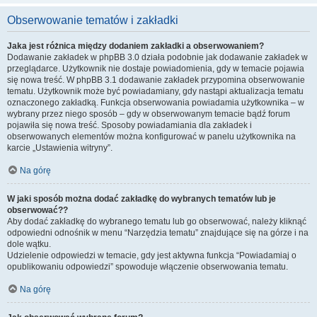
Obserwowanie tematów i zakładki
Jaka jest różnica między dodaniem zakładki a obserwowaniem?
Dodawanie zakładek w phpBB 3.0 działa podobnie jak dodawanie zakładek w
przeglądarce. Użytkownik nie dostaje powiadomienia, gdy w temacie pojawia
się nowa treść. W phpBB 3.1 dodawanie zakładek przypomina obserwowanie
tematu. Użytkownik może być powiadamiany, gdy nastąpi aktualizacja tematu
oznaczonego zakładką. Funkcja obserwowania powiadamia użytkownika – w
wybrany przez niego sposób – gdy w obserwowanym temacie bądź forum
pojawiła się nowa treść. Sposoby powiadamiania dla zakładek i
obserwowanych elementów można konfigurować w panelu użytkownika na
karcie „Ustawienia witryny”.
Na górę
W jaki sposób można dodać zakładkę do wybranych tematów lub je
obserwować??
Aby dodać zakładkę do wybranego tematu lub go obserwować, należy kliknąć
odpowiedni odnośnik w menu “Narzędzia tematu” znajdujące się na górze i na
dole wątku.
Udzielenie odpowiedzi w temacie, gdy jest aktywna funkcja “Powiadamiaj o
opublikowaniu odpowiedzi” spowoduje włączenie obserwowania tematu.
Na górę