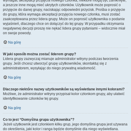
wymagać akceptacji przyjęcia nowego członka, niektóre mogą być zamknięte,
a jeszcze inne mogą mieć ukrytych członków. Użytkownik może poprosić o
przyjęcie do danej grupy, naciskając odpowiedni przycisk. Prośba o przyjęcie
do grupy, która wymaga akceptacji przyjęcia nowego członka, musi zostać
zaakceptowana przez lidera grupy. Może on poprosić użytkownika o podanie
wyjaśnień, dlaczego chce on dołączyć do tej grupy. W przypadku otrzymania
negatywnej decyzji proszę nie nękać lidera grupy pytaniami – widocznie miał
on swoje powody.
Na górę
W jaki sposób można zostać liderem grupy?
Lidera grupy zazwyczaj mianuje administrator witryny podczas tworzenia
grupy. Jeśli chcesz utworzyć grupę użytkowników, skontaktuj się z
administratorem, wysyłając do niego prywatną wiadomość.
Na górę
Dlaczego niektóre nazwy użytkowników są wyświetlane innymi kolorami?
Możliwe, że administrator witryny przypisał kolor członkom grupy, aby ułatwić
identyfikowanie członków tej grupy.
Na górę
Co to jest “Domyślna grupa użytkownika”?
Jeżeli użytkownik jest członkiem kilku grup, jego domyślna grupa jest używana
do określenia, jaki kolor i ranga będzie domyślnie dla niego wyświetlana.