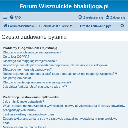
Forum Wisznuickie bhaktijoga.pl
FAQ
Zarejestruj się
Zaloguj się
S
Forum Wisznuickie forum.bhaktijoga.pl
Forum Wisznuickie forum.bhaktijoga.pl
Często zadawane pytania
z
Często zadawane pytania
u
k
Problemy z logowaniem i rejestracją
Dlaczego w ogóle muszę się rejestrować?
a
Co to jest COPPA?
j
Dlaczego nie mogę się zarejestrować?
Rejestracja została przeprowadzona poprawnie, ale nie mogę się zalogować!
Dlaczego nie mogę się zalogować?
Rejestracja została dokonana jakiś czas temu, ale teraz nie mogę się zalogować?!
Nie pamiętam hasła!
Dlaczego następuje automatyczne wylogowanie?
Jak działa funkcja “Usuń ciasteczka witryny”?
Preferencje i ustawienia użytkownika
Jak zmienić moje ustawienia?
W jaki sposób można zapobiec wyświetlaniu nazwy użytkownika na liście użytkowników
przeglądających forum?
Jest wyświetlany nieprawidłowy czas!
Została wykonana zmiana strefy czasowej, a nadal jest wyświetlany nieprawidłowy
czas!
Mojego języka nie ma na liście!