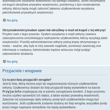
automatyczne usuwanie wiadomości od danego nadawcy. Jeżeli otrzymujesz
od kogoś obraźliwe prywatne wiadomości, poinformuj o tym moderatorów
witryny, którzy będą mogli zabronić takiemu użytkownikowi wysyłania
jakichkolwiek prywatnych wiadomości.
Na górę
Otrzymałem/otrzymałam spam lub obraźliwy e-mail od kogoś z tej witryny!
Przykro nam z tego powodu. System wysyłania e-maili witryny zawiera
zabezpieczenia umożliwiające wytropienie użytkowników, którzy wysyłają takie
wiadomości. Prześlij administratorowi witryny pełną kopię otrzymanego e-
maila – ważne, aby były w niej zawarte nagłówki, ponieważ zawierają one
informacje o nadawcy. Administrator będzie wówczas mógł podjąć
odpowiednie działania.
Na górę
Przyjaciele i wrogowie
Co to jest lista przyjaciół i wrogów?
Jest to lista, którą można użyć do organizowania różnych użytkowników
witryny. Użytkownicy dodani do listy przyjaciół będą wyświetleni na karcie
Przyjaciele
znajdującej się w panelu zarządzania kontem. Z tego poziomu
można szybko sprawdzić ich status, a także wysłać prywatną wiadomość.
Zależnie od używanego stylu witryny, posty tych użytkowników mogą być
wyróżniane. Jeśli użytkownik zostanie dodany do listy wrogów, wszystkie posty
przez niego napisane domyślnie nie będą wyświetlane.