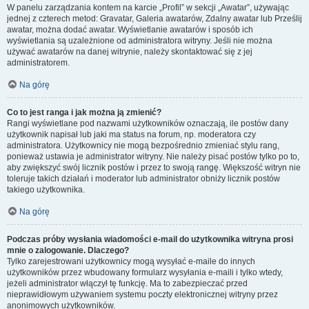
W panelu zarządzania kontem na karcie „Profil” w sekcji „Awatar”, używając
jednej z czterech metod: Gravatar, Galeria awatarów, Zdalny awatar lub Prześlij
awatar, można dodać awatar. Wyświetlanie awatarów i sposób ich
wyświetlania są uzależnione od administratora witryny. Jeśli nie można
używać awatarów na danej witrynie, należy skontaktować się z jej
administratorem.
Na górę
Co to jest ranga i jak można ją zmienić?
Rangi wyświetlane pod nazwami użytkowników oznaczają, ile postów dany
użytkownik napisał lub jaki ma status na forum, np. moderatora czy
administratora. Użytkownicy nie mogą bezpośrednio zmieniać stylu rang,
ponieważ ustawia je administrator witryny. Nie należy pisać postów tylko po to,
aby zwiększyć swój licznik postów i przez to swoją rangę. Większość witryn nie
toleruje takich działań i moderator lub administrator obniży licznik postów
takiego użytkownika.
Na górę
Podczas próby wysłania wiadomości e-mail do użytkownika witryna prosi
mnie o zalogowanie. Dlaczego?
Tylko zarejestrowani użytkownicy mogą wysyłać e-maile do innych
użytkowników przez wbudowany formularz wysyłania e-maili i tylko wtedy,
jeżeli administrator włączył tę funkcję. Ma to zabezpieczać przed
nieprawidłowym używaniem systemu poczty elektronicznej witryny przez
anonimowych użytkowników.