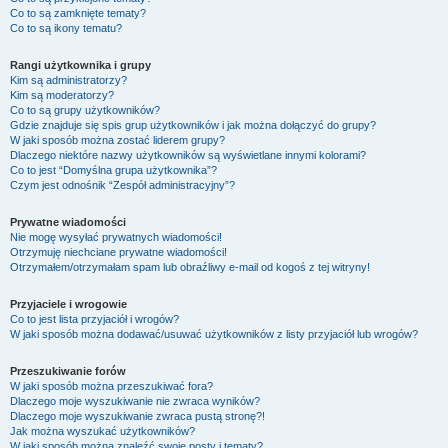
Co to są zamknięte tematy?
Co to są ikony tematu?
Rangi użytkownika i grupy
Kim są administratorzy?
Kim są moderatorzy?
Co to są grupy użytkowników?
Gdzie znajduje się spis grup użytkowników i jak można dołączyć do grupy?
W jaki sposób można zostać liderem grupy?
Dlaczego niektóre nazwy użytkowników są wyświetlane innymi kolorami?
Co to jest “Domyślna grupa użytkownika”?
Czym jest odnośnik “Zespół administracyjny”?
Prywatne wiadomości
Nie mogę wysyłać prywatnych wiadomości!
Otrzymuję niechciane prywatne wiadomości!
Otrzymałem/otrzymałam spam lub obraźliwy e-mail od kogoś z tej witryny!
Przyjaciele i wrogowie
Co to jest lista przyjaciół i wrogów?
W jaki sposób można dodawać/usuwać użytkowników z listy przyjaciół lub wrogów?
Przeszukiwanie forów
W jaki sposób można przeszukiwać fora?
Dlaczego moje wyszukiwanie nie zwraca wyników?
Dlaczego moje wyszukiwanie zwraca pustą stronę?!
Jak można wyszukać użytkowników?
W jaki sposób można znaleźć swoje posty i tematy?