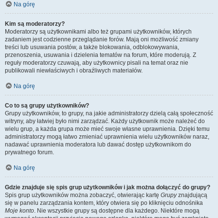
Na górę
Kim są moderatorzy?
Moderatorzy są użytkownikami albo też grupami użytkowników, których
zadaniem jest codzienne przeglądanie forów. Mają oni możliwość zmiany
treści lub usuwania postów, a także blokowania, odblokowywania,
przenoszenia, usuwania i dzielenia tematów na forum, które moderują. Z
reguły moderatorzy czuwają, aby użytkownicy pisali na temat oraz nie
publikowali niewłaściwych i obraźliwych materiałów.
Na górę
Co to są grupy użytkowników?
Grupy użytkowników, to grupy, na jakie administratorzy dzielą całą społeczność
witryny, aby łatwiej było nimi zarządzać. Każdy użytkownik może należeć do
wielu grup, a każda grupa może mieć swoje własne uprawnienia. Dzięki temu
administratorzy mogą łatwo zmieniać uprawnienia wielu użytkowników naraz,
nadawać uprawnienia moderatora lub dawać dostęp użytkownikom do
prywatnego forum.
Na górę
Gdzie znajduje się spis grup użytkowników i jak można dołączyć do grupy?
Spis grup użytkowników można zobaczyć, otwierając kartę
Grupy
znajdującą
się w panelu zarządzania kontem, który otwiera się po kliknięciu odnośnika
Moje konto
. Nie wszystkie grupy są dostępne dla każdego. Niektóre mogą