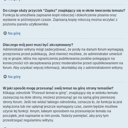
Do czego służy przycisk “Zapisz” znajdujący się w oknie tworzenia tematu?
Funkcja ta umożliwia zapisanie kopii roboczej i dokończenie pisania oraz
wysłanie w późniejszym czasie. Zapisaną kopię roboczą można wczytać z
poziomu panelu użytkownika.
Na górę
Dlaczego mój post musi być akceptowany?
Administrator witryny mógł zadecydować, że posty na danym forum wymagają
przejrzenia przed publikacją. Jest również możliwe, że administrator umieścił
cię w grupie, która ma ograniczenia publikowania postów polegające na
konieczności ich akceptowania przez moderatorów przed opublikowaniem na
forum. Aby uzyskać więcej informacji, skontaktuj się z administratorem witryny.
Na górę
W jaki sposób mogę przesunąć swój temat na górę strony tematów?
Klikając odnośnik “Przesuń temat w górę”, znajdujący się w widoku tematu
zazwyczaj na dole strony, możesz przesunąć go na samą górę pierwszej
strony forum. Jeśli nie widać takiego odnośnika, oznacza to, że funkcja ta jest
wyłączona lub nie upłynął jeszcze wymagany czas, zanim będzie możliwe
użycie tej funkcji. Innym, łatwym sposobem na przesunięcie tematu na
początek, jest napisanie w nim posta. Należy pamiętać, aby przy tym
przestrzegać regulaminu witryny.