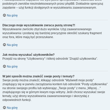
podobnych zwrotów niezindeksowanych przez phpBB. Dokładnie sprecyzuj
zapytanie – użyj funkcji dostępnych w wyszukiwaniu zaawansowanym.
Na górę
Dlaczego moje wyszukiwanie zwraca pustą stronę?!
Wyszukiwanie zwróciło zbyt dużo wyników. Użyj zaawansowanego
wyszukiwania i postaraj się bardziej precyzyjnie określić szukany fragment
oraz fora, które mają być przeszukane.
Na górę
Jak można wyszukać użytkowników?
Przejdź na stronę “Użytkownicy” i kliknij odnośnik “Znajdź użytkownika”.
Na górę
W jaki sposób można znaleźć swoje posty i tematy?
Swoje posty można znaleźć, klikając odnośnik “Wyświetl moje posty”
znajdujący się w panelu zarządzania kontem lub odnośnik “Posty użytkownika”
na stronie swojego profilu lub wybierając „Twoje posty” z menu „Więcej…”
znajdującego się w górnym lewym rogu witryny. Jeśli chcesz wyszukać swoje
tematy, użyj strony wyszukiwania zaawansowanego i skorzystaj z
odpowiednich funkcji.
Na górę