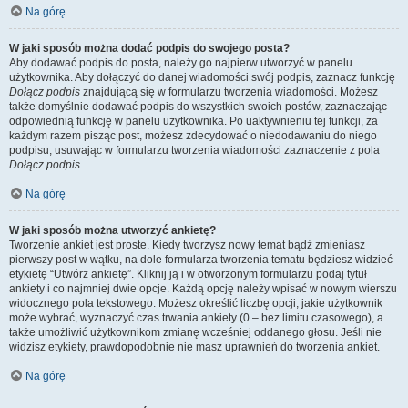
Na górę
W jaki sposób można dodać podpis do swojego posta?
Aby dodawać podpis do posta, należy go najpierw utworzyć w panelu
użytkownika. Aby dołączyć do danej wiadomości swój podpis, zaznacz funkcję
Dołącz podpis
znajdującą się w formularzu tworzenia wiadomości. Możesz
także domyślnie dodawać podpis do wszystkich swoich postów, zaznaczając
odpowiednią funkcję w panelu użytkownika. Po uaktywnieniu tej funkcji, za
każdym razem pisząc post, możesz zdecydować o niedodawaniu do niego
podpisu, usuwając w formularzu tworzenia wiadomości zaznaczenie z pola
Dołącz podpis
.
Na górę
W jaki sposób można utworzyć ankietę?
Tworzenie ankiet jest proste. Kiedy tworzysz nowy temat bądź zmieniasz
pierwszy post w wątku, na dole formularza tworzenia tematu będziesz widzieć
etykietę “Utwórz ankietę”. Kliknij ją i w otworzonym formularzu podaj tytuł
ankiety i co najmniej dwie opcje. Każdą opcję należy wpisać w nowym wierszu
widocznego pola tekstowego. Możesz określić liczbę opcji, jakie użytkownik
może wybrać, wyznaczyć czas trwania ankiety (0 – bez limitu czasowego), a
także umożliwić użytkownikom zmianę wcześniej oddanego głosu. Jeśli nie
widzisz etykiety, prawdopodobnie nie masz uprawnień do tworzenia ankiet.
Na górę