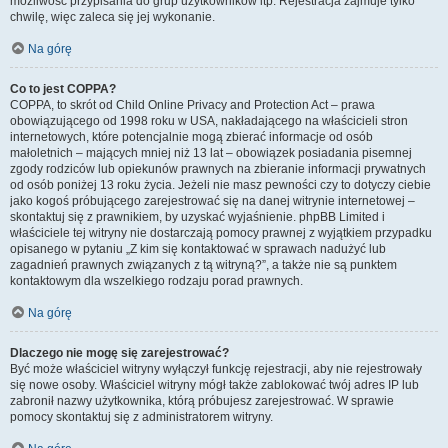
możliwość przypisania do grup użytkowników itp. Rejestracja zajmuje tylko
chwilę, więc zaleca się jej wykonanie.
Na górę
Co to jest COPPA?
COPPA, to skrót od Child Online Privacy and Protection Act – prawa
obowiązującego od 1998 roku w USA, nakładającego na właścicieli stron
internetowych, które potencjalnie mogą zbierać informacje od osób
małoletnich – mających mniej niż 13 lat – obowiązek posiadania pisemnej
zgody rodziców lub opiekunów prawnych na zbieranie informacji prywatnych
od osób poniżej 13 roku życia. Jeżeli nie masz pewności czy to dotyczy ciebie
jako kogoś próbującego zarejestrować się na danej witrynie internetowej –
skontaktuj się z prawnikiem, by uzyskać wyjaśnienie. phpBB Limited i
właściciele tej witryny nie dostarczają pomocy prawnej z wyjątkiem przypadku
opisanego w pytaniu „Z kim się kontaktować w sprawach nadużyć lub
zagadnień prawnych związanych z tą witryną?”, a także nie są punktem
kontaktowym dla wszelkiego rodzaju porad prawnych.
Na górę
Dlaczego nie mogę się zarejestrować?
Być może właściciel witryny wyłączył funkcję rejestracji, aby nie rejestrowały
się nowe osoby. Właściciel witryny mógł także zablokować twój adres IP lub
zabronił nazwy użytkownika, którą próbujesz zarejestrować. W sprawie
pomocy skontaktuj się z administratorem witryny.