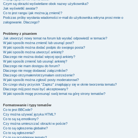
Czym są obrazki wyświetlane obok nazwy użytkownika?
Jak wyświetlić awatar?
Co to jest ranga i jak można ją zmienić?
Podczas próby wysłania wiadomości e-mail do użytkownika witryna prosi mnie o
zalogowanie. Dlaczego?
Problemy z pisaniem
Jak utworzyć nowy temat na forum lub wysłać odpowiedź w temacie?
W jaki sposób można zmienić lub usunąć post?
W jaki sposób można dodać podpis do swojego posta?
W jaki sposób można utworzyć ankietę?
Dlaczego nie można dodać więcej opcji ankiety?
W jaki sposób zmienić lub usunąć ankietę?
Dlaczego nie mam dostępu do forum?
Dlaczego nie mogę dodawać załączników?
Dlaczego otrzymałem/otrzymałam ostrzeżenie?
W jaki sposób można zgłosić posty moderatorowi?
Do czego służy przycisk “Zapisz” znajdujący się w oknie tworzenia tematu?
Dlaczego mój post musi być akceptowany?
W jaki sposób mogę przesunąć swój temat na górę strony tematów?
Formatowanie i typy tematów
Co to jest BBCode?
Czy można używać języka HTML?
Co to są są emotikony?
Czy można umieszczać obrazki w poście?
Co to są ogłoszenia globalne?
Co to są ogłoszenia?
Co to są przyklejone tematy?