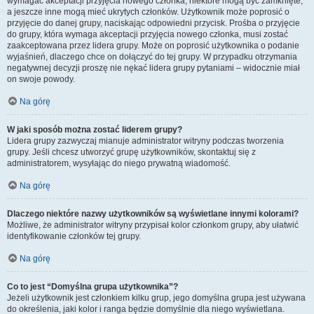
wymagać akceptacji przyjęcia nowego członka, niektóre mogą być zamknięte,
a jeszcze inne mogą mieć ukrytych członków. Użytkownik może poprosić o
przyjęcie do danej grupy, naciskając odpowiedni przycisk. Prośba o przyjęcie
do grupy, która wymaga akceptacji przyjęcia nowego członka, musi zostać
zaakceptowana przez lidera grupy. Może on poprosić użytkownika o podanie
wyjaśnień, dlaczego chce on dołączyć do tej grupy. W przypadku otrzymania
negatywnej decyzji proszę nie nękać lidera grupy pytaniami – widocznie miał
on swoje powody.
Na górę
W jaki sposób można zostać liderem grupy?
Lidera grupy zazwyczaj mianuje administrator witryny podczas tworzenia
grupy. Jeśli chcesz utworzyć grupę użytkowników, skontaktuj się z
administratorem, wysyłając do niego prywatną wiadomość.
Na górę
Dlaczego niektóre nazwy użytkowników są wyświetlane innymi kolorami?
Możliwe, że administrator witryny przypisał kolor członkom grupy, aby ułatwić
identyfikowanie członków tej grupy.
Na górę
Co to jest “Domyślna grupa użytkownika”?
Jeżeli użytkownik jest członkiem kilku grup, jego domyślna grupa jest używana
do określenia, jaki kolor i ranga będzie domyślnie dla niego wyświetlana.