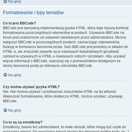
Na górę
Formatowanie i typy tematów
Co to jest BBCode?
BBCode jest specjalną implementacją języka HTML, która daje lepszą kontrolę
formatowania poszczególnych elementów w postach. Używanie BBCode na
forum jest uzależnione od ustawień określanych przez administratora. Można
wyłączyć BBCode w poszczególnych postach, zaznaczając odpowiednią
funkcję w formularzu tworzenia posta. Sam BBCode jest podobny w składni do
HTML-a, ale znaczniki zawarte są w nawiasach kwadratowych [przykład]
zamiast w używanych w HTML-u nawiasach ostrych <przykład>. Aby uzyskać
więcej informacji o BBCode, zapoznaj się z przewodnikiem dostępnym ze
strony tworzenia posta po kliknięciu odnośnika
BBCode
.
Na górę
Czy można używać języka HTML?
Nie. Nie można używać i przetwarzać znaczników HTML na tej witrynie.
Większość formatowania, które dostarcza HTML, można uzyskać, używając
BBCode.
Na górę
Co to są są emotikony?
Emotikony, zwane też uśmieszkami, to małe obrazki, które mogą być użyte do
wyrażania emocji. Do wyrażania emocji można też stosować krótkie kody, np. :)