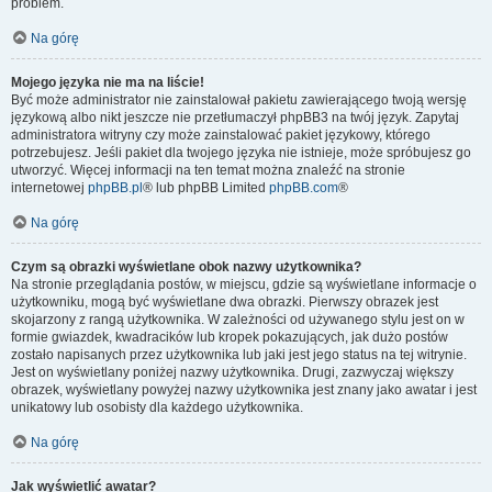
problem.
Na górę
Mojego języka nie ma na liście!
Być może administrator nie zainstalował pakietu zawierającego twoją wersję
językową albo nikt jeszcze nie przetłumaczył phpBB3 na twój język. Zapytaj
administratora witryny czy może zainstalować pakiet językowy, którego
potrzebujesz. Jeśli pakiet dla twojego języka nie istnieje, może spróbujesz go
utworzyć. Więcej informacji na ten temat można znaleźć na stronie
internetowej
phpBB.pl
® lub phpBB Limited
phpBB.com
®
Na górę
Czym są obrazki wyświetlane obok nazwy użytkownika?
Na stronie przeglądania postów, w miejscu, gdzie są wyświetlane informacje o
użytkowniku, mogą być wyświetlane dwa obrazki. Pierwszy obrazek jest
skojarzony z rangą użytkownika. W zależności od używanego stylu jest on w
formie gwiazdek, kwadracików lub kropek pokazujących, jak dużo postów
zostało napisanych przez użytkownika lub jaki jest jego status na tej witrynie.
Jest on wyświetlany poniżej nazwy użytkownika. Drugi, zazwyczaj większy
obrazek, wyświetlany powyżej nazwy użytkownika jest znany jako awatar i jest
unikatowy lub osobisty dla każdego użytkownika.
Na górę
Jak wyświetlić awatar?