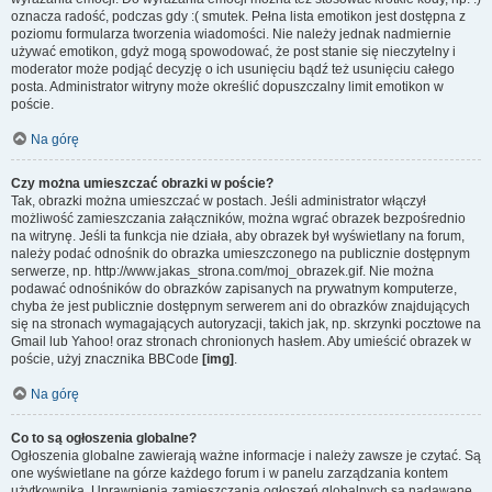
oznacza radość, podczas gdy :( smutek. Pełna lista emotikon jest dostępna z
poziomu formularza tworzenia wiadomości. Nie należy jednak nadmiernie
używać emotikon, gdyż mogą spowodować, że post stanie się nieczytelny i
moderator może podjąć decyzję o ich usunięciu bądź też usunięciu całego
posta. Administrator witryny może określić dopuszczalny limit emotikon w
poście.
Na górę
Czy można umieszczać obrazki w poście?
Tak, obrazki można umieszczać w postach. Jeśli administrator włączył
możliwość zamieszczania załączników, można wgrać obrazek bezpośrednio
na witrynę. Jeśli ta funkcja nie działa, aby obrazek był wyświetlany na forum,
należy podać odnośnik do obrazka umieszczonego na publicznie dostępnym
serwerze, np. http://www.jakas_strona.com/moj_obrazek.gif. Nie można
podawać odnośników do obrazków zapisanych na prywatnym komputerze,
chyba że jest publicznie dostępnym serwerem ani do obrazków znajdujących
się na stronach wymagających autoryzacji, takich jak, np. skrzynki pocztowe na
Gmail lub Yahoo! oraz stronach chronionych hasłem. Aby umieścić obrazek w
poście, użyj znacznika BBCode
[img]
.
Na górę
Co to są ogłoszenia globalne?
Ogłoszenia globalne zawierają ważne informacje i należy zawsze je czytać. Są
one wyświetlane na górze każdego forum i w panelu zarządzania kontem
użytkownika. Uprawnienia zamieszczania ogłoszeń globalnych są nadawane