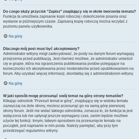
Do czego służy przycisk “Zapisz” znajdujący się w oknie tworzenia tematu?
Funkcja ta umożliwia zapisanie kopii roboczej i dokończenie pisania oraz
wysłanie w późniejszym czasie. Zapisaną kopię roboczą można wczytać z
poziomu panelu użytkownika.
Na górę
Dlaczego mój post musi być akceptowany?
Administrator witryny mógł zadecydować, że posty na danym forum wymagają
przejrzenia przed publikacją. Jest również możliwe, że administrator umieścił
cię w grupie, która ma ograniczenia publikowania postów polegające na
konieczności ich akceptowania przez moderatorów przed opublikowaniem na
forum. Aby uzyskać więcej informacji, skontaktuj się z administratorem witryny.
Na górę
W jaki sposób mogę przesunąć swój temat na górę strony tematów?
Klikając odnośnik “Przesuń temat w górę”, znajdujący się w widoku tematu
zazwyczaj na dole strony, możesz przesunąć go na samą górę pierwszej
strony forum. Jeśli nie widać takiego odnośnika, oznacza to, że funkcja ta jest
wyłączona lub nie upłynął jeszcze wymagany czas, zanim będzie możliwe
użycie tej funkcji. Innym, łatwym sposobem na przesunięcie tematu na
początek, jest napisanie w nim posta. Należy pamiętać, aby przy tym
przestrzegać regulaminu witryny.