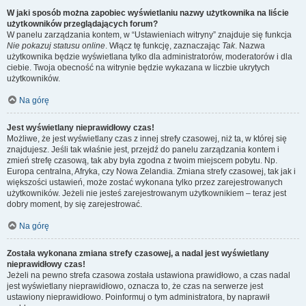
W jaki sposób można zapobiec wyświetlaniu nazwy użytkownika na liście
użytkowników przeglądających forum?
W panelu zarządzania kontem, w “Ustawieniach witryny” znajduje się funkcja
Nie pokazuj statusu online
. Włącz tę funkcję, zaznaczając
Tak
. Nazwa
użytkownika będzie wyświetlana tylko dla administratorów, moderatorów i dla
ciebie. Twoja obecność na witrynie będzie wykazana w liczbie ukrytych
użytkowników.
Na górę
Jest wyświetlany nieprawidłowy czas!
Możliwe, że jest wyświetlany czas z innej strefy czasowej, niż ta, w której się
znajdujesz. Jeśli tak właśnie jest, przejdź do panelu zarządzania kontem i
zmień strefę czasową, tak aby była zgodna z twoim miejscem pobytu. Np.
Europa centralna, Afryka, czy Nowa Zelandia. Zmiana strefy czasowej, tak jak i
większości ustawień, może zostać wykonana tylko przez zarejestrowanych
użytkowników. Jeżeli nie jesteś zarejestrowanym użytkownikiem – teraz jest
dobry moment, by się zarejestrować.
Na górę
Została wykonana zmiana strefy czasowej, a nadal jest wyświetlany
nieprawidłowy czas!
Jeżeli na pewno strefa czasowa została ustawiona prawidłowo, a czas nadal
jest wyświetlany nieprawidłowo, oznacza to, że czas na serwerze jest
ustawiony nieprawidłowo. Poinformuj o tym administratora, by naprawił