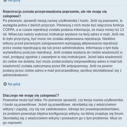
Na górę
Rejestracja została przeprowadzona poprawnie, ale nie mogę się
zalogować!
Po pierwsze, sprawdź swoją nazwę użytkownika i hasło. Jeśli są poprawne, to
wystąpiła jedna z dwóch przyczyn. Pierwszą z nich może być włączona funkcja
COPPA, a w czasie rejestracji została podana informacja, że masz mniej niż 13
lat. Wówczas należy wykonać instrukcje wysłane na twój adres e-mail. Jeśli nie
to było przyczyną, być może nie została aktywowana rejestracja. Niektóre
witryny przed pierwszym zalogowaniem wymagają aktywowania rejestracji
przez osobę rejestrującą się lub przez administratora. Informacja o tym była
wyświetlona podczas rejestracji. Jeśli została wysłana do ciebie wiadomość e-
mail, postępuj zgodnie z zawartymi w niej instrukcjami. Jeżeli taka wiadomość
do ciebie nie dotarła, być może został podany nieprawidłowy adres e-mail lub
wiadomość została zatrzymana przez filtr antyspamowy. Jeśli na pewno
podany przez ciebie adres e-mail jest prawidłowy, spróbuj skontaktować się z
administratorem.
Na górę
Dlaczego nie mogę się zalogować?
Powodów może być kilka. Po pierwsze sprawdź, czy twoja nazwa użytkownika
i hasło są prawidłowe. Jeżeli są prawidłowe, skontaktuj się z właścicielem
witryny i zapytaj, czy cię nie zablokowano. Istnieje też prawdopodobieństwo,
że problem powoduje błędna konfiguracja witryny, na której znajduje się forum.
Skontaktuj się z właścicielem witryny i powiadom go o tym problemie. Musi on
go naprawić.