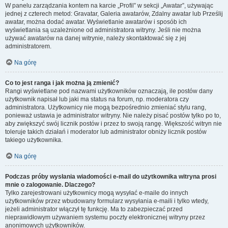
W panelu zarządzania kontem na karcie „Profil” w sekcji „Awatar”, używając
jednej z czterech metod: Gravatar, Galeria awatarów, Zdalny awatar lub Prześlij
awatar, można dodać awatar. Wyświetlanie awatarów i sposób ich
wyświetlania są uzależnione od administratora witryny. Jeśli nie można
używać awatarów na danej witrynie, należy skontaktować się z jej
administratorem.
Na górę
Co to jest ranga i jak można ją zmienić?
Rangi wyświetlane pod nazwami użytkowników oznaczają, ile postów dany
użytkownik napisał lub jaki ma status na forum, np. moderatora czy
administratora. Użytkownicy nie mogą bezpośrednio zmieniać stylu rang,
ponieważ ustawia je administrator witryny. Nie należy pisać postów tylko po to,
aby zwiększyć swój licznik postów i przez to swoją rangę. Większość witryn nie
toleruje takich działań i moderator lub administrator obniży licznik postów
takiego użytkownika.
Na górę
Podczas próby wysłania wiadomości e-mail do użytkownika witryna prosi
mnie o zalogowanie. Dlaczego?
Tylko zarejestrowani użytkownicy mogą wysyłać e-maile do innych
użytkowników przez wbudowany formularz wysyłania e-maili i tylko wtedy,
jeżeli administrator włączył tę funkcję. Ma to zabezpieczać przed
nieprawidłowym używaniem systemu poczty elektronicznej witryny przez
anonimowych użytkowników.