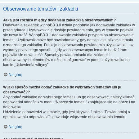
Obserwowanie tematów i zakładki
Jaka jest różnica między dodaniem zakładki a obserwowaniem?
Dodawanie zakładek w phpBB 3.0 działa podobnie jak dodawanie zakładek w
przeglądarce. Użytkownik nie dostaje powiadomienia, gdy w temacie pojawia
się nowa treść. W phpBB 3.1 dodawanie zakładek przypomina obserwowanie
tematu. Użytkownik może być powiadamiany, gdy nastąpi aktualizacja tematu
oznaczonego zakładką. Funkcja obserwowania powiadamia użytkownika – w
wybrany przez niego sposób – gdy w obserwowanym temacie bądź forum
pojawiła się nowa treść. Sposoby powiadamiania dla zakładek i
obserwowanych elementów można konfigurować w panelu użytkownika na
karcie „Ustawienia witryny”.
Na górę
W jaki sposób można dodać zakładkę do wybranych tematów lub je
obserwować??
Aby dodać zakładkę do wybranego tematu lub go obserwować, należy kliknąć
odpowiedni odnośnik w menu “Narzędzia tematu” znajdujące się na górze i na
dole wątku.
Udzielenie odpowiedzi w temacie, gdy jest aktywna funkcja “Powiadamiaj o
opublikowaniu odpowiedzi” spowoduje włączenie obserwowania tematu.
Na górę