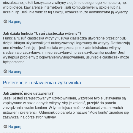
niezalecane, jeżeli korzystasz z witryny z ogólnie dostępnego komputera, np.
w bibliotece, kawiarence internetowej, sali komputerowej w szkole lub na
uczelni itp. Jeśli nie widzisz tej funkcji, oznacza to, że administrator ją wyłączył.
Na górę
Jak działa funkcja “Usuń ciasteczka witryny”?
Funkcja “Usuń ciasteczka witryny” usuwa ciasteczka utworzone przez phpBB
dzięki, którym użytkownik jest autoryzowany i logowany do witryny. Dostarczają
one również funkcję – jeśli została włączona przez administratora witryny –
śledzenia przeczytanych i nieprzeczytanych przez użytkownika postów. Jeśli
występują problemy z logowaniem/wylogowaniem, usunięcie ciasteczek może
być pomocne.
Na górę
Preferencje i ustawienia użytkownika
Jak zmienić moje ustawienia?
Jeżeli jesteś zarejestrowanym użytkownikiem, wszystkie twoje ustawienia są
zapisywane w bazie danych witryny. Aby je zmienić, przejdź do panelu
zarządzania swoim kontem. W tym miejscu możesz dokonać zmian swoich
ustawień i preferencji. Odnośnik do panelu o nazwie “Moje konto” znajduje się
zazwyczaj na górze stron witryny.
Na górę