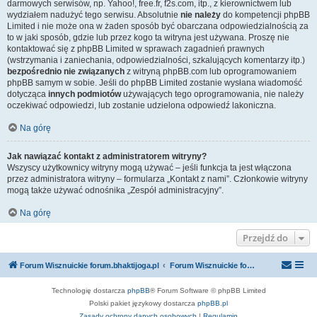
darmowych serwisów, np. Yahoo!, free.fr, f2s.com, itp., z kierownictwem lub
wydziałem nadużyć tego serwisu. Absolutnie
nie należy
do kompetencji phpBB
Limited i nie może ona w żaden sposób być obarczana odpowiedzialnością za
to w jaki sposób, gdzie lub przez kogo ta witryna jest używana. Proszę nie
kontaktować się z phpBB Limited w sprawach zagadnień prawnych
(wstrzymania i zaniechania, odpowiedzialności, szkalujących komentarzy itp.)
bezpośrednio nie związanych
z witryną phpBB.com lub oprogramowaniem
phpBB samym w sobie. Jeśli do phpBB Limited zostanie wysłana wiadomość
dotycząca
innych podmiotów
używających tego oprogramowania, nie należy
oczekiwać odpowiedzi, lub zostanie udzielona odpowiedź lakoniczna.
Na górę
Jak nawiązać kontakt z administratorem witryny?
Wszyscy użytkownicy witryny mogą używać – jeśli funkcja ta jest włączona
przez administratora witryny – formularza „Kontakt z nami”. Członkowie witryny
mogą także używać odnośnika „Zespół administracyjny”.
Na górę
Przejdź do
Forum Wisznuickie forum.bhaktijoga.pl
Forum Wisznuickie forum.bhaktijoga.pl
Technologię dostarcza
phpBB
® Forum Software © phpBB Limited
Polski pakiet językowy dostarcza
phpBB.pl
Zasady ochrony danych osobowych
|
Regulamin