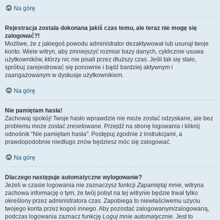
Na górę
Rejestracja została dokonana jakiś czas temu, ale teraz nie mogę się
zalogować?!
Możliwe, że z jakiegoś powodu administrator dezaktywował lub usunął twoje
konto. Wiele witryn, aby zmniejszyć rozmiar bazy danych, cyklicznie usuwa
użytkowników, którzy nic nie pisali przez dłuższy czas. Jeśli tak się stało,
spróbuj zarejestrować się ponownie i bądź bardziej aktywnym i
zaangażowanym w dyskusje użytkownikiem.
Na górę
Nie pamiętam hasła!
Zachowaj spokój! Twoje hasło wprawdzie nie może zostać odzyskane, ale bez
problemu może zostać zresetowane. Przejdź na stronę logowania i kliknij
odnośnik “Nie pamiętam hasła”. Postępuj zgodnie z instrukcjami, a
prawdopodobnie niedługo znów będziesz móc się zalogować.
Na górę
Dlaczego następuje automatyczne wylogowanie?
Jeżeli w czasie logowania nie zaznaczysz funkcji
Zapamiętaj mnie
, witryna
zachowa informację o tym, że twój pobyt na tej witrynie będzie trwał tylko
określony przez administratora czas. Zapobiega to niewłaściwemu użyciu
twojego konta przez kogoś innego. Aby pozostać zalogowanym/zalogowaną,
podczas logowania zaznacz funkcję
Loguj mnie automatycznie
. Jest to