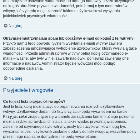
automatyczne usuwanie wiadomości od danego nadawcy. Jeżeli otrzymujesz
od kogoś obraźliwe prywatne wiadomości, poinformuj o tym moderatorów
witryny, którzy będą mogli zabronić takiemu użytkownikowi wysyłania
jakichkolwiek prywatnych wiadomości.
Na górę
Otrzymałem/otrzymałam spam lub obraźliwy e-mail od kogoś z tej witryny!
Przykro nam z tego powodu. System wysyłania e-maili witryny zawiera
zabezpieczenia umożliwiające wytropienie użytkowników, którzy wysyłają takie
wiadomości. Prześlij administratorowi witryny pełną kopię otrzymanego e-
maila – ważne, aby były w niej zawarte nagłówki, ponieważ zawierają one
informacje o nadawcy. Administrator będzie wówczas mógł podjąć
odpowiednie działania.
Na górę
Przyjaciele i wrogowie
Co to jest lista przyjaciół i wrogów?
Jest to lista, którą można użyć do organizowania różnych użytkowników
witryny. Użytkownicy dodani do listy przyjaciół będą wyświetleni na karcie
Przyjaciele
znajdującej się w panelu zarządzania kontem. Z tego poziomu
można szybko sprawdzić ich status, a także wysłać prywatną wiadomość.
Zależnie od używanego stylu witryny, posty tych użytkowników mogą być
wyróżniane. Jeśli użytkownik zostanie dodany do listy wrogów, wszystkie posty
przez niego napisane domyślnie nie będą wyświetlane.