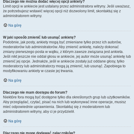
Dlaczego nie można dodać więcej opcji ankiety?
Limit opcji w ankiecie jest ustalany przez administratora witryny. Jeśli uważasz,
że potrzebujesz wstawić więcej opcji niż dozwolony limit, skontaktuj się z
administratorem witryny.
Na górę
W jaki sposób zmienić lub usunąć ankietę?
Podobnie, jak posty, ankiety mogą być zmieniane tylko przez ich autorów,
moderatorów lub administratorów. Aby zmienić ankietę, należy dokonać
zmiany pierwszego posta w wątku, z którym zawsze związana jest ankieta.
Jeśli nikt jeszcze nie oddał głosu w ankiecie, jej autor może usunąć ankietę lub
zmienić jej opcje. Jednakże, jeśli w ankiecie zostały już oddane głosy, tylko
moderatorzy lub administratorzy mogą ją zmienić, lub usunąć. Zapobiega to
modyfikowaniu ankiety w czasie jej trwania.
Na górę
Dlaczego nie mam dostępu do forum?
Niektóre fora mogą być dostępne tylko dla określonych grup lub użytkowników.
Aby przeglądać, czytać, pisać na nich lub wykonywać inne operacje, musisz
mieć odpowiednie uprawnienia. Skontaktuj się z moderatorem lub
administratorem witryny, aby ci je przydzielił.
Na górę
Dlaczego nie mogę dodawać załączników?