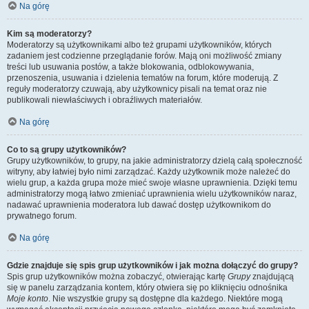
Na górę
Kim są moderatorzy?
Moderatorzy są użytkownikami albo też grupami użytkowników, których
zadaniem jest codzienne przeglądanie forów. Mają oni możliwość zmiany
treści lub usuwania postów, a także blokowania, odblokowywania,
przenoszenia, usuwania i dzielenia tematów na forum, które moderują. Z
reguły moderatorzy czuwają, aby użytkownicy pisali na temat oraz nie
publikowali niewłaściwych i obraźliwych materiałów.
Na górę
Co to są grupy użytkowników?
Grupy użytkowników, to grupy, na jakie administratorzy dzielą całą społeczność
witryny, aby łatwiej było nimi zarządzać. Każdy użytkownik może należeć do
wielu grup, a każda grupa może mieć swoje własne uprawnienia. Dzięki temu
administratorzy mogą łatwo zmieniać uprawnienia wielu użytkowników naraz,
nadawać uprawnienia moderatora lub dawać dostęp użytkownikom do
prywatnego forum.
Na górę
Gdzie znajduje się spis grup użytkowników i jak można dołączyć do grupy?
Spis grup użytkowników można zobaczyć, otwierając kartę
Grupy
znajdującą
się w panelu zarządzania kontem, który otwiera się po kliknięciu odnośnika
Moje konto
. Nie wszystkie grupy są dostępne dla każdego. Niektóre mogą