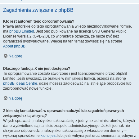
Zagadnienia związane z phpBB
Kto jest autorem tego oprogramowania?
Prawa autorskie do tego oprogramowania w jego niezmodyfikowanej formie,
ma
phpBB Limited
. Jest ono publikowane na licencji GNU General Public
License wersja 2 (GPL-2.0), co w praktyce oznacza, że może być bez
ograniczeń dystrybuowane. Więcej na ten temat dowiesz się na stronie
About phpBB
.
Na górę
Dlaczego funkcja X nie jest dostępna?
To oprogramowanie zostało stworzone i jest licencjonowane przez phpBB
Limited. Jeśli uważasz, że brakuje w nim jakiejś funkcji, przejdź na stronę
phpBB Ideas Centre
, gdzie możesz zagłosować na istniejące propozycje lub
zaproponować nowe funkcje.
Na górę
Z kim się kontaktować w sprawach nadużyć lub zagadnień prawnych
związanych z tą witryną?
W tych sprawach, należy skontaktować się z jednym z administratorów, których
dane wyświetlone są na liście zespołu administracyjnego. Jeżeli jednak nie
otrzymasz odpowiedzi, należy skontaktować się z właścicielem domeny –
wykonaj sprawdzenie
kto to jest
lub, jeśli witryna jest uruchomiona na jednym z