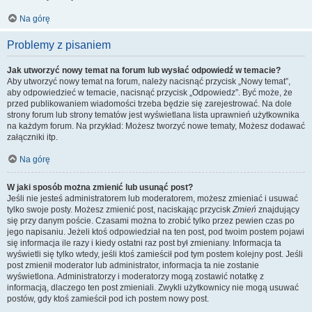
Na górę
Problemy z pisaniem
Jak utworzyć nowy temat na forum lub wysłać odpowiedź w temacie?
Aby utworzyć nowy temat na forum, należy nacisnąć przycisk „Nowy temat”,
aby odpowiedzieć w temacie, nacisnąć przycisk „Odpowiedz”. Być może, że
przed publikowaniem wiadomości trzeba będzie się zarejestrować. Na dole
strony forum lub strony tematów jest wyświetlana lista uprawnień użytkownika
na każdym forum. Na przykład: Możesz tworzyć nowe tematy, Możesz dodawać
załączniki itp.
Na górę
W jaki sposób można zmienić lub usunąć post?
Jeśli nie jesteś administratorem lub moderatorem, możesz zmieniać i usuwać
tylko swoje posty. Możesz zmienić post, naciskając przycisk
Zmień
znajdujący
się przy danym poście. Czasami można to zrobić tylko przez pewien czas po
jego napisaniu. Jeżeli ktoś odpowiedział na ten post, pod twoim postem pojawi
się informacja ile razy i kiedy ostatni raz post był zmieniany. Informacja ta
wyświetli się tylko wtedy, jeśli ktoś zamieścił pod tym postem kolejny post. Jeśli
post zmienił moderator lub administrator, informacja ta nie zostanie
wyświetlona. Administratorzy i moderatorzy mogą zostawić notatkę z
informacją, dlaczego ten post zmieniali. Zwykli użytkownicy nie mogą usuwać
postów, gdy ktoś zamieścił pod ich postem nowy post.