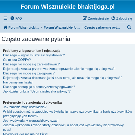
Forum Wisznuickie bhaktijoga.pl
FAQ
Zarejestruj się
Zaloguj się
S
Forum Wisznuickie forum.bhaktijoga.pl
Forum Wisznuickie forum.bhaktijoga.pl
Często zadawane pytania
z
Często zadawane pytania
u
k
Problemy z logowaniem i rejestracją
Dlaczego w ogóle muszę się rejestrować?
a
Co to jest COPPA?
j
Dlaczego nie mogę się zarejestrować?
Rejestracja została przeprowadzona poprawnie, ale nie mogę się zalogować!
Dlaczego nie mogę się zalogować?
Rejestracja została dokonana jakiś czas temu, ale teraz nie mogę się zalogować?!
Nie pamiętam hasła!
Dlaczego następuje automatyczne wylogowanie?
Jak działa funkcja “Usuń ciasteczka witryny”?
Preferencje i ustawienia użytkownika
Jak zmienić moje ustawienia?
W jaki sposób można zapobiec wyświetlaniu nazwy użytkownika na liście użytkowników
przeglądających forum?
Jest wyświetlany nieprawidłowy czas!
Została wykonana zmiana strefy czasowej, a nadal jest wyświetlany nieprawidłowy
czas!
Mojego języka nie ma na liście!