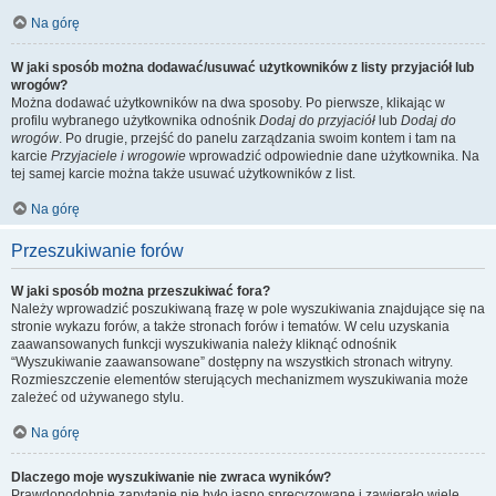
Na górę
W jaki sposób można dodawać/usuwać użytkowników z listy przyjaciół lub
wrogów?
Można dodawać użytkowników na dwa sposoby. Po pierwsze, klikając w
profilu wybranego użytkownika odnośnik
Dodaj do przyjaciół
lub
Dodaj do
wrogów
. Po drugie, przejść do panelu zarządzania swoim kontem i tam na
karcie
Przyjaciele i wrogowie
wprowadzić odpowiednie dane użytkownika. Na
tej samej karcie można także usuwać użytkowników z list.
Na górę
Przeszukiwanie forów
W jaki sposób można przeszukiwać fora?
Należy wprowadzić poszukiwaną frazę w pole wyszukiwania znajdujące się na
stronie wykazu forów, a także stronach forów i tematów. W celu uzyskania
zaawansowanych funkcji wyszukiwania należy kliknąć odnośnik
“Wyszukiwanie zaawansowane” dostępny na wszystkich stronach witryny.
Rozmieszczenie elementów sterujących mechanizmem wyszukiwania może
zależeć od używanego stylu.
Na górę
Dlaczego moje wyszukiwanie nie zwraca wyników?
Prawdopodobnie zapytanie nie było jasno sprecyzowane i zawierało wiele