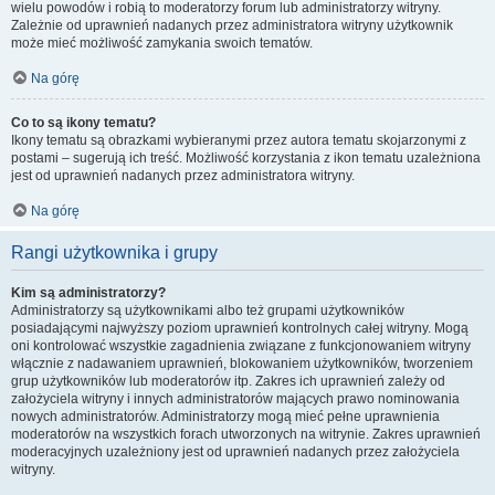
wielu powodów i robią to moderatorzy forum lub administratorzy witryny.
Zależnie od uprawnień nadanych przez administratora witryny użytkownik
może mieć możliwość zamykania swoich tematów.
Na górę
Co to są ikony tematu?
Ikony tematu są obrazkami wybieranymi przez autora tematu skojarzonymi z
postami – sugerują ich treść. Możliwość korzystania z ikon tematu uzależniona
jest od uprawnień nadanych przez administratora witryny.
Na górę
Rangi użytkownika i grupy
Kim są administratorzy?
Administratorzy są użytkownikami albo też grupami użytkowników
posiadającymi najwyższy poziom uprawnień kontrolnych całej witryny. Mogą
oni kontrolować wszystkie zagadnienia związane z funkcjonowaniem witryny
włącznie z nadawaniem uprawnień, blokowaniem użytkowników, tworzeniem
grup użytkowników lub moderatorów itp. Zakres ich uprawnień zależy od
założyciela witryny i innych administratorów mających prawo nominowania
nowych administratorów. Administratorzy mogą mieć pełne uprawnienia
moderatorów na wszystkich forach utworzonych na witrynie. Zakres uprawnień
moderacyjnych uzależniony jest od uprawnień nadanych przez założyciela
witryny.