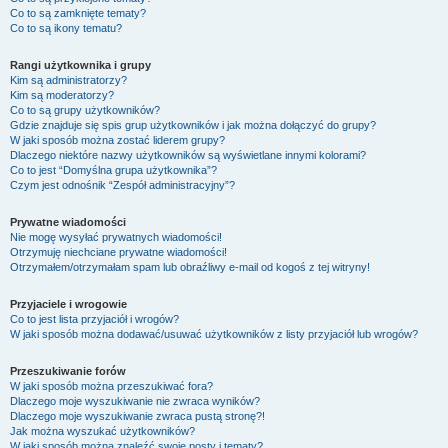
Co to są zamknięte tematy?
Co to są ikony tematu?
Rangi użytkownika i grupy
Kim są administratorzy?
Kim są moderatorzy?
Co to są grupy użytkowników?
Gdzie znajduje się spis grup użytkowników i jak można dołączyć do grupy?
W jaki sposób można zostać liderem grupy?
Dlaczego niektóre nazwy użytkowników są wyświetlane innymi kolorami?
Co to jest “Domyślna grupa użytkownika”?
Czym jest odnośnik “Zespół administracyjny”?
Prywatne wiadomości
Nie mogę wysyłać prywatnych wiadomości!
Otrzymuję niechciane prywatne wiadomości!
Otrzymałem/otrzymałam spam lub obraźliwy e-mail od kogoś z tej witryny!
Przyjaciele i wrogowie
Co to jest lista przyjaciół i wrogów?
W jaki sposób można dodawać/usuwać użytkowników z listy przyjaciół lub wrogów?
Przeszukiwanie forów
W jaki sposób można przeszukiwać fora?
Dlaczego moje wyszukiwanie nie zwraca wyników?
Dlaczego moje wyszukiwanie zwraca pustą stronę?!
Jak można wyszukać użytkowników?
W jaki sposób można znaleźć swoje posty i tematy?