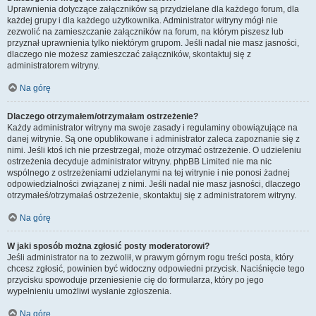
Uprawnienia dotyczące załączników są przydzielane dla każdego forum, dla
każdej grupy i dla każdego użytkownika. Administrator witryny mógł nie
zezwolić na zamieszczanie załączników na forum, na którym piszesz lub
przyznał uprawnienia tylko niektórym grupom. Jeśli nadal nie masz jasności,
dlaczego nie możesz zamieszczać załączników, skontaktuj się z
administratorem witryny.
Na górę
Dlaczego otrzymałem/otrzymałam ostrzeżenie?
Każdy administrator witryny ma swoje zasady i regulaminy obowiązujące na
danej witrynie. Są one opublikowane i administrator zaleca zapoznanie się z
nimi. Jeśli ktoś ich nie przestrzegał, może otrzymać ostrzeżenie. O udzieleniu
ostrzeżenia decyduje administrator witryny. phpBB Limited nie ma nic
wspólnego z ostrzeżeniami udzielanymi na tej witrynie i nie ponosi żadnej
odpowiedzialności związanej z nimi. Jeśli nadal nie masz jasności, dlaczego
otrzymałeś/otrzymałaś ostrzeżenie, skontaktuj się z administratorem witryny.
Na górę
W jaki sposób można zgłosić posty moderatorowi?
Jeśli administrator na to zezwolił, w prawym górnym rogu treści posta, który
chcesz zgłosić, powinien być widoczny odpowiedni przycisk. Naciśnięcie tego
przycisku spowoduje przeniesienie cię do formularza, który po jego
wypełnieniu umożliwi wysłanie zgłoszenia.
Na górę